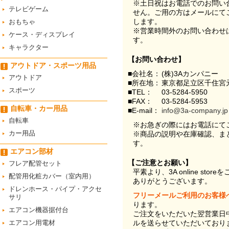
※土日祝はお電話でのお問い
テレビゲーム
せん。ご用の方はメールにて
します。
おもちゃ
※営業時間外のお問い合わせ
ケース・ディスプレイ
す。
キャラクター
【お問い合わせ】
アウトドア・スポーツ用品
■会社名：
(株)3Aカンパニー
アウトドア
■所在地：
東京都足立区千住宮元
スポーツ
■TEL：
03-5284-5950
■FAX：
03-5284-5953
自転車・カー用品
■E-mail：
info@3a-company.jp
自転車
※お急ぎの際にはお電話にて
カー用品
※商品の説明や在庫確認、ま
す。
エアコン部材
【ご注意とお願い】
フレア配管セット
平素より、3A online st
配管用化粧カバー（室内用）
ありがとうございます。
ドレンホース・パイプ・アクセ
フリーメールご利用のお客様
サリ
ります。
エアコン機器据付台
ご注文をいただいた翌営業日
エアコン用電材
ルを送らせていただいており