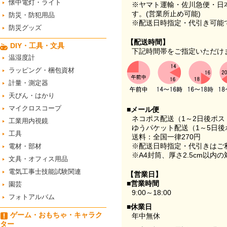
懐中電灯・ライト
※ヤマト運輸・佐川急便・日
す。(営業所止め可能)
防災・防犯用品
※配送日時指定・代引き可能
防災グッズ
【配送時間】
DIY・工具・文具
下記時間帯をご指定いただけ
温湿度計
ラッピング・梱包資材
計量・測定器
天びん・はかり
マイクロスコープ
■メール便
ネコポス配送（1～2日後ポ
工業用内視鏡
ゆうパケット配送（1～5日後
工具
送料：全国一律270円
※配送日時指定・代引きはご
電材・部材
※A4封筒、厚さ2.5cm以内
文具・オフィス用品
電気工事士技能試験関連
【営業日】
■営業時間
園芸
9:00～18:00
フォトアルバム
■休業日
ゲーム・おもちゃ・キャラク
年中無休
ター