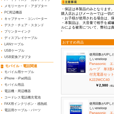
メモリーカード・アダプター
・保証は本製品のみとなります
PC周辺機器
購入店およびメーカーでは一切
・お子様が使用される場合は、
キャプチャー・コンバーター
・本製品は、大音量で相手を威
デスク・チェア・スタンド
ルによる被害について、弊社は
プリンターインク
“
ディスプレイケーブル
おすすめ商品
LANケーブル
USBケーブル
使用回数がUPし
USB変換アダプタ
しいeneloop
Panasonic 
モバイル・電話関連
ループ 単3形
モバイル用ケーブル
付充電器セット 
iPhone・iPad用品
KJ22MCC40
モバイル用品
￥2,980
（税
電話機・周辺機器
コードレス電話機充電池
FAX用インクリボン・感熱紙
使用回数がUPし
しいeneloop
電話用ケーブル・パーツ
Panasonic 