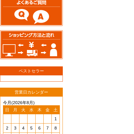
ベストセラー
営業日カレンダー
今月(2026年8月)
日
月
火
水
木
金
土
1
2
3
4
5
6
7
8