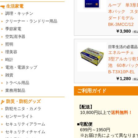
ループ 単3形1
生活家電
本パック ス
調理・キッチン
ダードモデ
クリーナー・ランドリー用品
BK-3MCC/12
季節家電
￥3,980
（税
空気清浄器
照明
日常生活の必需品
理美容
エネルーチェ
3型アルカリ乾
時計
池 60本パ
電池・電源タップ
B-T3X10P-EL
雑貨
￥1,280
（税
トラベル用品
業務用製品
ご利用ガイド
防災・防犯グッズ
【配送】
防犯モニタ・カメラ
10,800円以上で
送料無料！
センサーライト
セキュリティアラーム
■宅配便
699円～1950円
セキュリティチャイム
※お届け先によって異なりま