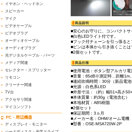
イヤホン・ヘッドホン
スピーカー
マイク
ビデオケーブル
■安心のお守りに、コンパクトサイ
ビデオプラグ
■白色LEDライト付です。
オーディオケーブル
■フック付チェーンを引っ張ると
■ピンは本体から引き抜くことは
オーディオプラグ
■2個セットです。
光デジタルケーブル・パーツ
メディア関連
セレクター・スプリッター
■使用電池：ボタン型アルカリ電池L
■音量：85dB※測定時…距離1m、
リモコン
■連続吹鳴時間：30分（新品電
クリーナー関連
■光源：白色系LED
■外形寸法：（約）幅51×高さ50
TV台
■本体質量：約30g（電池含む）
アクセサリ関連
■本地材質：ABS樹脂
マイコンソフト
■2個セット
■保証期間：3ヵ月
PC・周辺機器
■メーカー名：OHM/オーム電機
■型番：OSE-MSA720W-2P
ディスプレイ・モニター
ハードディスク・光学ドライブ