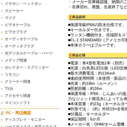
・メーカー在庫確認後、納期の
イヤホン・ヘッドホン
・在庫切れ、廃盤、生産終了な
スピーカー
マイク
■保護等級IP66の防水仕様です。
ビデオケーブル
■キーホルダー付きです。
ビデオプラグ
■ランタン機能付き。先端部をス
オーディオケーブル
■FL-1 STANDARD（アメリカ
■本体カラーはブルーです。
オーディオプラグ
光デジタルケーブル・パーツ
メディア関連
■電源：単4形乾電池1本（別売）
セレクター・スプリッター
■光源：白色系LED1個（LED交
■最大消費電流：約134mA
リモコン
■連続使用時間（未使用・新品のア
クリーナー関連
■光束：約18lm（ルーメン）
■照射距離：約26m
TV台
■保護等級：IP66…じんあい
アクセサリ関連
力なジェット噴流水によっても有害な
マイコンソフト
■本体質量：約23g（キーホルダ
■外形寸法：（約）外径19×全長
PC・周辺機器
■付属品：キーホルダー
■保証期間：6か月
ディスプレイ・モニター
■メーカー名：OHM/オーム電機
ハードディスク・光学ドライブ