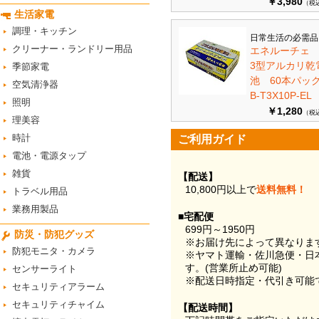
￥3,980
（税
生活家電
調理・キッチン
日常生活の必需品
クリーナー・ランドリー用品
エネルーチェ
3型アルカリ乾
季節家電
池 60本パ
空気清浄器
B-T3X10P-EL
照明
￥1,280
（税
理美容
時計
ご利用ガイド
電池・電源タップ
雑貨
【配送】
10,800円以上で
送料無料！
トラベル用品
業務用製品
■宅配便
699円～1950円
防災・防犯グッズ
※お届け先によって異なりま
防犯モニタ・カメラ
※ヤマト運輸・佐川急便・日
す。(営業所止め可能)
センサーライト
※配送日時指定・代引き可能
セキュリティアラーム
セキュリティチャイム
【配送時間】