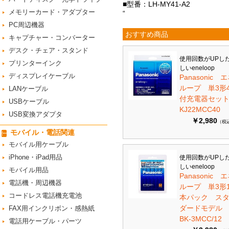
■型番：LH-MY41-A2
メモリーカード・アダプター
“
PC周辺機器
おすすめ商品
キャプチャー・コンバーター
デスク・チェア・スタンド
使用回数がUPし
プリンターインク
しいeneloop
ディスプレイケーブル
Panasonic 
ループ 単3形
LANケーブル
付充電器セット 
USBケーブル
KJ22MCC40
USB変換アダプタ
￥2,980
（税
モバイル・電話関連
モバイル用ケーブル
iPhone・iPad用品
使用回数がUPし
しいeneloop
モバイル用品
Panasonic 
電話機・周辺機器
ループ 単3形1
コードレス電話機充電池
本パック ス
ダードモデ
FAX用インクリボン・感熱紙
BK-3MCC/12
電話用ケーブル・パーツ