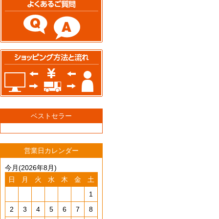
ベストセラー
営業日カレンダー
今月(2026年8月)
日
月
火
水
木
金
土
1
2
3
4
5
6
7
8