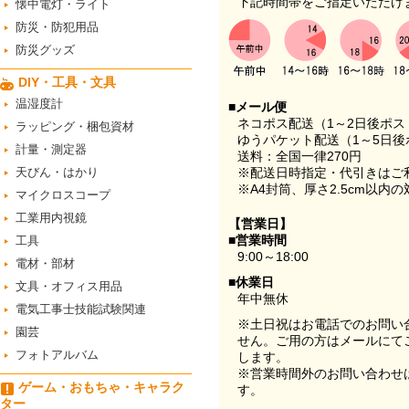
下記時間帯をご指定いただけ
懐中電灯・ライト
防災・防犯用品
防災グッズ
DIY・工具・文具
温湿度計
■メール便
ネコポス配送（1～2日後ポ
ラッピング・梱包資材
ゆうパケット配送（1～5日後
計量・測定器
送料：全国一律270円
天びん・はかり
※配送日時指定・代引きはご
※A4封筒、厚さ2.5cm以内
マイクロスコープ
工業用内視鏡
【営業日】
■営業時間
工具
9:00～18:00
電材・部材
■休業日
文具・オフィス用品
年中無休
電気工事士技能試験関連
※土日祝はお電話でのお問い
園芸
せん。ご用の方はメールにて
フォトアルバム
します。
※営業時間外のお問い合わせ
ゲーム・おもちゃ・キャラク
す。
ター