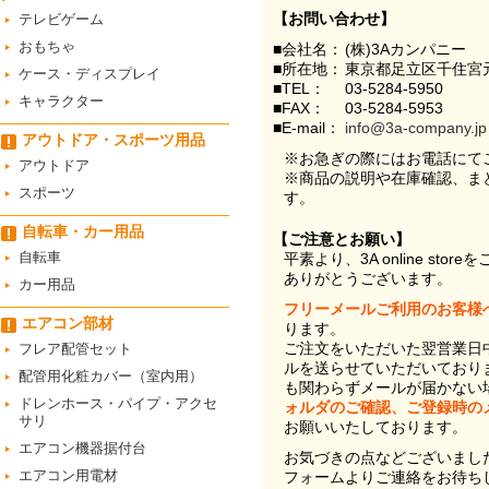
【お問い合わせ】
テレビゲーム
おもちゃ
■会社名：
(株)3Aカンパニー
■所在地：
東京都足立区千住宮元
ケース・ディスプレイ
■TEL：
03-5284-5950
キャラクター
■FAX：
03-5284-5953
■E-mail：
info@3a-company.jp
アウトドア・スポーツ用品
※お急ぎの際にはお電話にて
アウトドア
※商品の説明や在庫確認、ま
スポーツ
す。
自転車・カー用品
【ご注意とお願い】
自転車
平素より、3A online st
ありがとうございます。
カー用品
フリーメールご利用のお客様
エアコン部材
ります。
ご注文をいただいた翌営業日
フレア配管セット
ルを送らせていただいており
配管用化粧カバー（室内用）
も関わらずメールが届かない
ドレンホース・パイプ・アクセ
ォルダのご確認、ご登録時の
サリ
お願いいたしております。
エアコン機器据付台
お気づきの点などございまし
エアコン用電材
フォームよりご連絡をお待ち