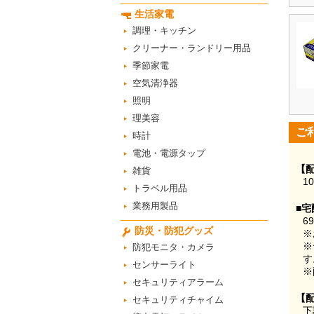
生活家電
調理・キッチン
クリーナー・ランドリー用品
季節家電
空気清浄器
照明
理美容
ご
時計
電池・電源タップ
【
雑貨
1
トラベル用品
業務用製品
■宅
6
防災・防犯グッズ
※
※
防犯モニタ・カメラ
す
センサーライト
※
セキュリティアラーム
【
セキュリティチャイム
下