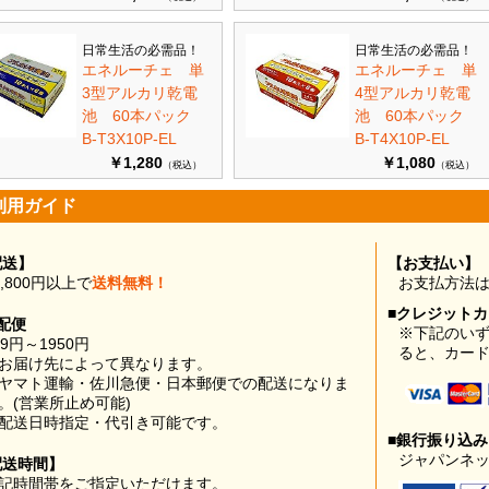
日常生活の必需品！
日常生活の必需品！
エネルーチェ 単
エネルーチェ 単
3型アルカリ乾電
4型アルカリ乾電
池 60本パック
池 60本パック
B-T3X10P-EL
B-T4X10P-EL
￥1,280
￥1,080
（税込）
（税込）
利用ガイド
配送】
【お支払い】
0,800円以上で
送料無料！
お支払方法
■クレジット
配便
※下記のい
99円～1950円
ると、カー
お届け先によって異なります。
ヤマト運輸・佐川急便・日本郵便での配送になりま
。(営業所止め可能)
配送日時指定・代引き可能です。
■銀行振り込
ジャパンネッ
配送時間】
記時間帯をご指定いただけます。