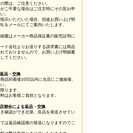
用の際は、ご注意ください。
梱がご不要な場合はご注文時にその旨お申
さい。
ご指示いただいた場合、別途お買い上げ明
RLをメールにてご案内いたします。
明細書はメーカー商品保証書の販売証明に
カード会社よりお送りする請求書には商品
されておりませんので、お買い上げ明細書
管してください。
】
の返品・交換
商品到着後10日以内に当店にご連絡後、
さい。
に限ります。
数料はお客様ご負担となります。
当店都合による返品・交換
だき確認ができ次第、良品を発送させてい
。
っては返品確認後の発送になりますのでご
い。