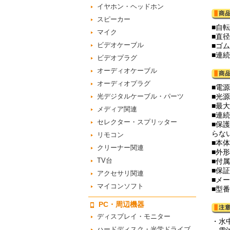
イヤホン・ヘッドホン
スピーカー
■自
マイク
■直
ビデオケーブル
■ゴ
■連
ビデオプラグ
オーディオケーブル
オーディオプラグ
■電
光デジタルケーブル・パーツ
■光源
■最大
メディア関連
■連
セレクター・スプリッター
■保
らない
リモコン
■本
クリーナー関連
■外形
TV台
■付
■保
アクセサリ関連
■メ
マイコンソフト
■型番
PC・周辺機器
ディスプレイ・モニター
・水
ハードディスク・光学ドライブ