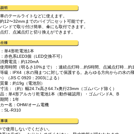
転車のテールライトなどに使えます。
径約12〜32mmまでのパイプにセット可能です。
ムバンドで取り付け簡単、傘にも取付できます。
続点灯、点滅点灯と切り換えができます。
源：単4形乾電池1本
：赤色系LED3個（LED交換不可）
消費電流：約120mA
続使用時間（明るさ10%まで）：連続点灯時…約5時間、点滅点灯時…約1
護等級：IPX4（水の飛まつに対して保護する。あらゆる方向からの水の
）（JIS C 0920：2003による）
体質量：約19g（電池別）
寸法：（約）幅24.7x高さ64.7x奥行23mm（ゴムバンド除く）
属品：単4形アルカリ乾電池1本（動作確認用）・ゴムバンドA、B
証期間：1年
ーカー名：OHM/オーム電機
：SL-R310
中で使用しないでください。