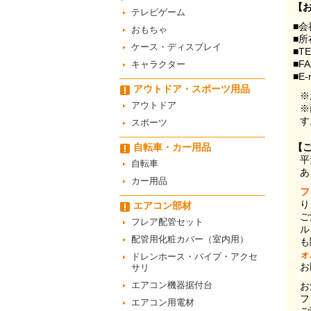
【
テレビゲーム
■会
おもちゃ
■所
ケース・ディスプレイ
■T
■F
キャラクター
■E-
アウトドア・スポーツ用品
※
アウトドア
※
す
スポーツ
自転車・カー用品
【
平
自転車
あ
カー用品
フ
り
エアコン部材
ご
フレア配管セット
ル
配管用化粧カバー（室内用）
も
ォ
ドレンホース・パイプ・アクセ
お
サリ
エアコン機器据付台
お
フ
エアコン用電材