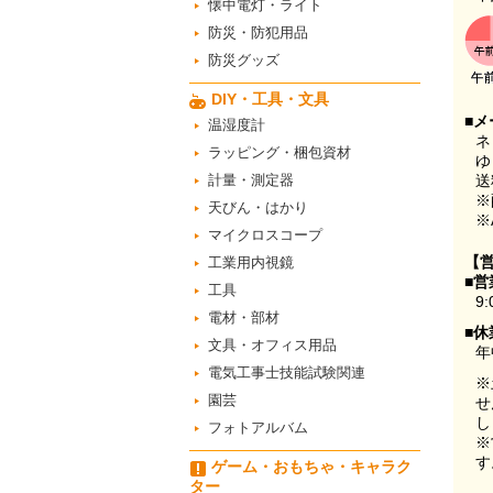
懐中電灯・ライト
防災・防犯用品
防災グッズ
DIY・工具・文具
■メ
温湿度計
ネ
ラッピング・梱包資材
ゆ
計量・測定器
送
※
天びん・はかり
※
マイクロスコープ
【
工業用内視鏡
■営
工具
9:
電材・部材
■休
文具・オフィス用品
年
電気工事士技能試験関連
※
園芸
せ
し
フォトアルバム
※
す
ゲーム・おもちゃ・キャラク
ター