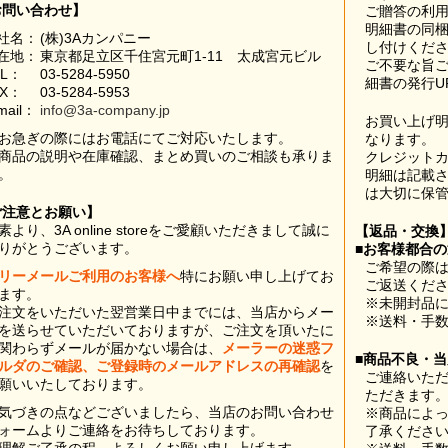
お問い合わせ】
ご贈答の利
明細書の同
社名：
(株)3Aカンパニー
し付けくだ
在地：
東京都足立区千住宮元町1-11 太成宮元ビル
ご不要な旨
EL：
03-5284-5950
細書の発行U
AX：
03-5284-5953
mail：
info@3a-company.jp
お買い上げ
お急ぎの際にはお電話にてご対応いたします。
なります。
商品の説明や在庫確認、まとめ買いのご相談も承りま
クレジット
。
明細は記載
は大切に保
ご注意とお願い】
素より、3A online storeをご愛顧いただきまして誠に
【返品・交換
りがとうございます。
■お客様都合
ご希望の際は
リーメールご利用のお客様へ
特にお願い申し上げてお
ご返送くだ
ます。
※未開封品
注文をいただいた翌営業日中までには、当店からメー
※送料・手
を送らせていただいておりますが、ご注文を頂いたに
関わらずメールが届かない場合は、
メーラーの迷惑フ
■商品不良・
ルダのご確認、ご登録時のメールアドレスの再確認
を
ご連絡いた
願いいたしております。
ただきます
気づきの点などございましたら、当店のお問い合わせ
※商品によ
ォームよりご連絡をお待ちしております。
了承くださ