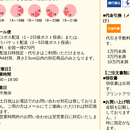
■代金引換（
け）
ール便
コポス配送（1～2日後ポスト投函）または、
代引き手数
うパケット配送（1～5日後ポスト投函）
す。
料：全国一律270円
1万円未満
配送日時指定・代引きはご利用いただけません
3万円未満
A4封筒、厚さ2.5cm以内の対応商品のみとなります。
10万円未満
営業日】
【ご注文書類
業時間
■領収書
00～18:00
領収書は出荷
業日
す。
中無休
プリントア
土日祝はお電話でのお問い合わせ対応は致しておりま
■お買い上げ
ん。ご用の方はメールにてご連絡いただければ対応致
金額を記載
ます。
しておりま
営業時間外のお問い合わせは翌営業日に対応いたしま
ん。）
。
特に指定が
ます。