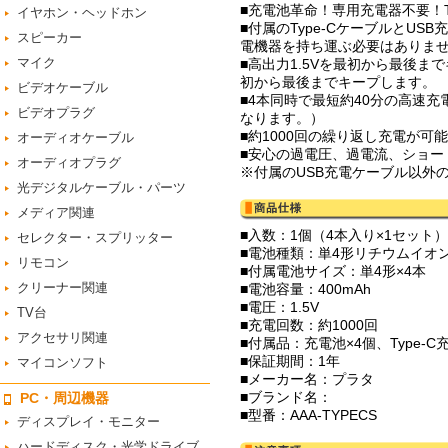
■充電池革命！専用充電器不要！T
イヤホン・ヘッドホン
■付属のType-CケーブルとU
スピーカー
電機器を持ち運ぶ必要はありま
マイク
■高出力1.5Vを最初から最後ま
初から最後までキープします。
ビデオケーブル
■4本同時で最短約40分の高速
ビデオプラグ
なります。）
■約1000回の繰り返し充電が
オーディオケーブル
■安心の過電圧、過電流、ショー
オーディオプラグ
※付属のUSB充電ケーブル以外の
光デジタルケーブル・パーツ
メディア関連
■入数：1個（4本入り×1セット）
セレクター・スプリッター
■電池種類：単4形リチウムイオ
リモコン
■付属電池サイズ：単4形×4本
クリーナー関連
■電池容量：400mAh
■電圧：1.5V
TV台
■充電回数：約1000回
アクセサリ関連
■付属品：充電池×4個、Type-
■保証期間：1年
マイコンソフト
■メーカー名：プラタ
■ブランド名：
PC・周辺機器
■型番：AAA-TYPECS
ディスプレイ・モニター
ハードディスク・光学ドライブ