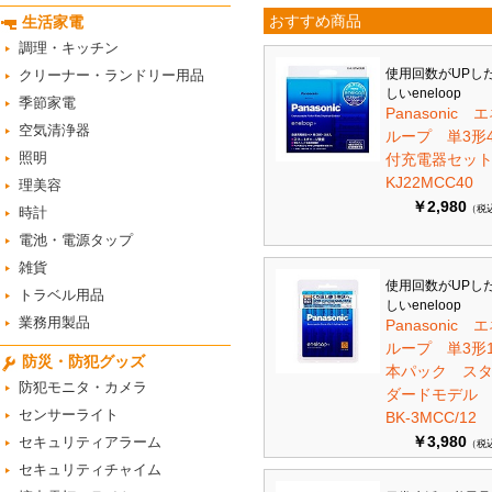
おすすめ商品
生活家電
調理・キッチン
使用回数がUPし
クリーナー・ランドリー用品
しいeneloop
季節家電
Panasonic 
空気清浄器
ループ 単3形
照明
付充電器セット 
KJ22MCC40
理美容
￥2,980
（税
時計
電池・電源タップ
雑貨
使用回数がUPし
トラベル用品
しいeneloop
業務用製品
Panasonic 
ループ 単3形1
防災・防犯グッズ
本パック ス
防犯モニタ・カメラ
ダードモデ
センサーライト
BK-3MCC/12
￥3,980
セキュリティアラーム
（税
セキュリティチャイム