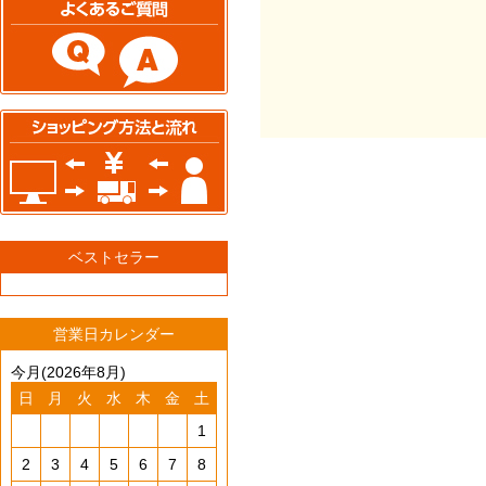
ベストセラー
営業日カレンダー
今月(2026年8月)
日
月
火
水
木
金
土
1
2
3
4
5
6
7
8