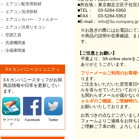
エアコン配管用部材
■所在地：
東京都足立区千住宮元
■TEL：
03-5284-5950
エアコン洗浄部材
■FAX：
03-5284-5953
エアコンカバー・フィルター
■E-mail：
info@3a-company.jp
エアコン汎用リモコン
※お急ぎの際にはお電話にて
空調工具
※商品の説明や在庫確認、ま
す。
洗濯機関連
冷蔵庫関連
【ご注意とお願い】
平素より、3A online st
ありがとうございます。
3Ａカンパニーコミュニティ
フリーメールご利用のお客様
ります。
3Ａカンパニースタッフがお得
ご注文をいただいた翌営業日
商品情報や日常を更新してい
ルを送らせていただいており
ます。
も関わらずメールが届かない
ォルダのご確認、ご登録時の
お願いいたしております。
お気づきの点などございまし
ヤフーブロ
Facebook
Twitter
フォームよりご連絡をお待ち
グ
ご理解ご了承の程、よろしく