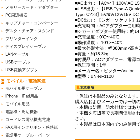
■AC出力：【AC×4】100V AC 1
メモリーカード・アダプター
■USB出力：【USB Type-A Qualcom
Type-C?×3】5V/9V/12V/15V DC 3
PC周辺機器
■DC出力：【シガーソケット】12V
キャプチャー・コンバーター
■充電時間：ACアダプター使用時
デスク・チェア・スタンド
■シガーアダプター使用時：約14
■充電温度：0℃〜40℃
プリンターインク
■動作温度：-10℃〜40℃
ディスプレイケーブル
■最大外形寸法：幅380mm×高さ3
■質量：約18.3kg
LANケーブル
■付属品：ACアダプター、電源
USBケーブル
■保証期間：1年
USB変換アダプタ
■メーカー名：ビクター/Victor
■型番：BN-RF1100
モバイル・電話関連
モバイル用ケーブル
・保証は本製品のみとなります
iPhone・iPad用品
購入店およびメーカーでは一切
モバイル用品
・本機は防塵、防水仕様ではあ
電話機・周辺機器
・本機を海辺等で長期間使用さ
さい。
コードレス電話機充電池
・本製品は日本国内でのみ使用
FAX用インクリボン・感熱紙
“
電話用ケーブル・パーツ