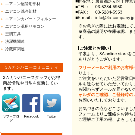
■所在地：
東京都足立区千住宮元
エアコン配管用部材
■TEL：
03-5284-5950
エアコン洗浄部材
■FAX：
03-5284-5953
■E-mail：
info@3a-company.jp
エアコンカバー・フィルター
※お急ぎの際にはお電話にて
エアコン汎用リモコン
※商品の説明や在庫確認、ま
空調工具
す。
洗濯機関連
【ご注意とお願い】
冷蔵庫関連
平素より、3A online st
ありがとうございます。
3Ａカンパニーコミュニティ
フリーメールご利用のお客様
ります。
3Ａカンパニースタッフがお得
ご注文をいただいた翌営業日
商品情報や日常を更新してい
ルを送らせていただいており
ます。
も関わらずメールが届かない
ォルダのご確認、ご登録時の
お願いいたしております。
お気づきの点などございまし
フォームよりご連絡をお待ち
ヤフーブロ
Facebook
Twitter
ご理解ご了承の程、よろしく
グ