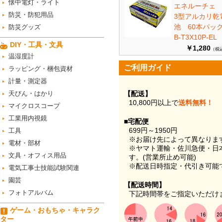
懐中電灯・ライト
エネルーチェ
防災・防犯用品
3型アルカリ乾
池 60本パ
防災グッズ
B-T3X10P-EL
DIY・工具・文具
￥1,280
（税
温湿度計
ご利用ガイド
ラッピング・梱包資材
計量・測定器
天びん・はかり
【配送】
10,800円以上で
送料無料！
マイクロスコープ
工業用内視鏡
■宅配便
699円～1950円
工具
※お届け先によって異なりま
電材・部材
※ヤマト運輸・佐川急便・日
文具・オフィス用品
す。(営業所止め可能)
※配送日時指定・代引き可能
電気工事士技能試験関連
園芸
【配送時間】
フォトアルバム
下記時間帯をご指定いただけ
ゲーム・おもちゃ・キャラク
ター