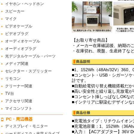
イヤホン・ヘッドホン
スピーカー
マイク
ビデオケーブル
ビデオプラグ
【お取り寄せ商品】
オーディオケーブル
・メーカー在庫確認後、納期の
オーディオプラグ
・在庫切れ、廃盤、生産終了な
光デジタルケーブル・パーツ
メディア関連
■1、152Wh（48Ah/32V
セレクター・スプリッター
■コンセント・USB・シガーソケ
リモコン
計です。
■自動給電切り替え機能搭載だか
クリーナー関連
■高い安全性と繰り返し充放電が
TV台
■コンセント挿しっぱなしOKなの
アクセサリ関連
■インテリアに馴染むデザインな
マイコンソフト
PC・周辺機器
■充電池タイプ：リチウムイオン
ディスプレイ・モニター
■充電池容量：1、152Wh（36Ah/
■入力：【ACアダプター】36V DC 5
ハードディスク・光学ドライブ