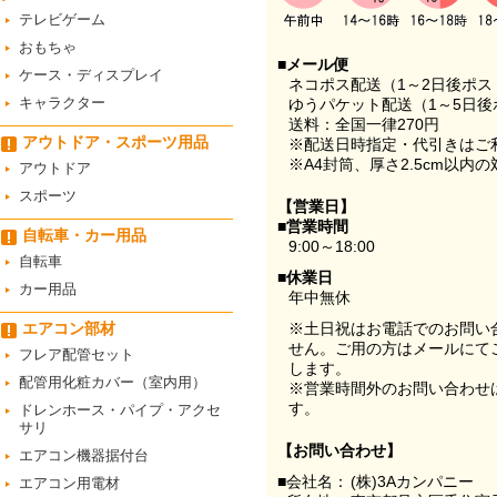
テレビゲーム
おもちゃ
■メール便
ケース・ディスプレイ
ネコポス配送（1～2日後ポ
キャラクター
ゆうパケット配送（1～5日後
送料：全国一律270円
アウトドア・スポーツ用品
※配送日時指定・代引きはご
※A4封筒、厚さ2.5cm以内
アウトドア
スポーツ
【営業日】
■営業時間
自転車・カー用品
9:00～18:00
自転車
■休業日
カー用品
年中無休
エアコン部材
※土日祝はお電話でのお問い
せん。ご用の方はメールにて
フレア配管セット
します。
配管用化粧カバー（室内用）
※営業時間外のお問い合わせ
す。
ドレンホース・パイプ・アクセ
サリ
【お問い合わせ】
エアコン機器据付台
■会社名：
(株)3Aカンパニー
エアコン用電材