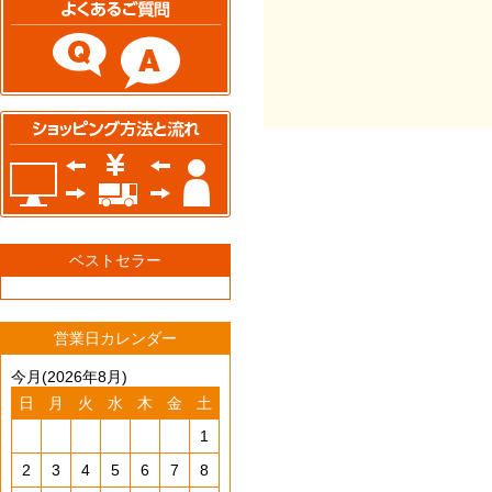
ベストセラー
営業日カレンダー
今月(2026年8月)
日
月
火
水
木
金
土
1
2
3
4
5
6
7
8