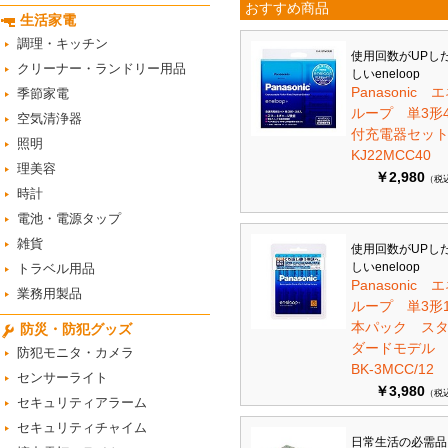
おすすめ商品
生活家電
調理・キッチン
使用回数がUPし
クリーナー・ランドリー用品
しいeneloop
Panasonic 
季節家電
ループ 単3形
空気清浄器
付充電器セット 
照明
KJ22MCC40
理美容
￥2,980
（税
時計
電池・電源タップ
雑貨
使用回数がUPし
しいeneloop
トラベル用品
Panasonic 
業務用製品
ループ 単3形1
本パック ス
防災・防犯グッズ
ダードモデ
防犯モニタ・カメラ
BK-3MCC/12
センサーライト
￥3,980
（税
セキュリティアラーム
セキュリティチャイム
日常生活の必需品