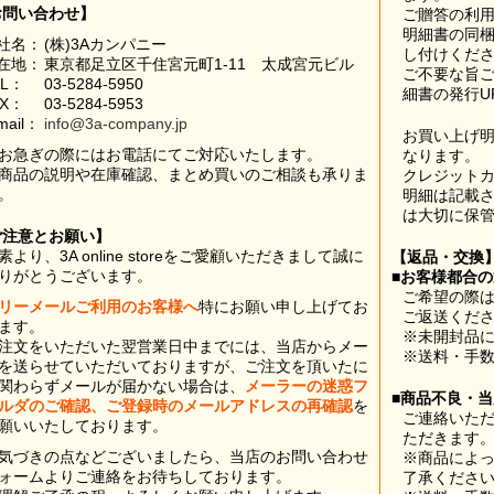
お問い合わせ】
ご贈答の利
明細書の同
社名：
(株)3Aカンパニー
し付けくだ
在地：
東京都足立区千住宮元町1-11 太成宮元ビル
ご不要な旨
EL：
03-5284-5950
細書の発行U
AX：
03-5284-5953
mail：
info@3a-company.jp
お買い上げ
お急ぎの際にはお電話にてご対応いたします。
なります。
商品の説明や在庫確認、まとめ買いのご相談も承りま
クレジット
。
明細は記載
は大切に保
ご注意とお願い】
素より、3A online storeをご愛顧いただきまして誠に
【返品・交換
りがとうございます。
■お客様都合
ご希望の際は
リーメールご利用のお客様へ
特にお願い申し上げてお
ご返送くだ
ます。
※未開封品
注文をいただいた翌営業日中までには、当店からメー
※送料・手
を送らせていただいておりますが、ご注文を頂いたに
関わらずメールが届かない場合は、
メーラーの迷惑フ
■商品不良・
ルダのご確認、ご登録時のメールアドレスの再確認
を
ご連絡いた
願いいたしております。
ただきます
気づきの点などございましたら、当店のお問い合わせ
※商品によ
ォームよりご連絡をお待ちしております。
了承くださ