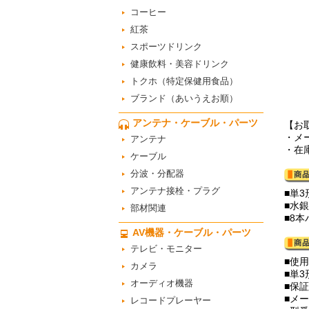
コーヒー
紅茶
スポーツドリンク
健康飲料・美容ドリンク
トクホ（特定保健用食品）
ブランド（あいうえお順）
アンテナ・ケーブル・パーツ
【お
・メ
アンテナ
・在
ケーブル
分波・分配器
アンテナ接栓・プラグ
■単
■水
部材関連
■8
AV機器・ケーブル・パーツ
テレビ・モニター
■使
カメラ
■単3
オーディオ機器
■保
■メ
レコードプレーヤー