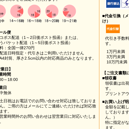
■代金引換（
け）
ール便
コポス配送（1～2日後ポスト投函）または、
代引き手数
うパケット配送（1～5日後ポスト投函）
す。
料：全国一律270円
1万円未満
配送日時指定・代引きはご利用いただけません
3万円未満
A4封筒、厚さ2.5cm以内の対応商品のみとなります。
10万円未満
営業日】
【ご注文書類
業時間
■領収書
00～18:00
領収書は出荷
業日
す。
中無休
プリントア
土日祝はお電話でのお問い合わせ対応は致しておりま
■お買い上げ
ん。ご用の方はメールにてご連絡いただければ対応致
金額を記載
ます。
しておりま
営業時間外のお問い合わせは翌営業日に対応いたしま
ん。）
。
特に指定が
ます。