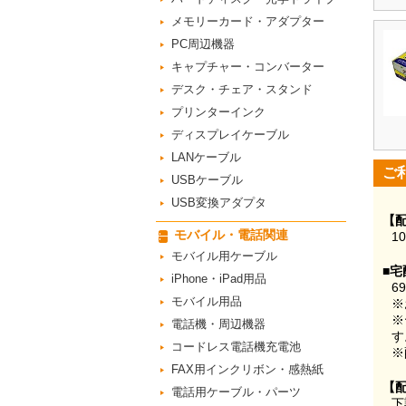
メモリーカード・アダプター
PC周辺機器
キャプチャー・コンバーター
デスク・チェア・スタンド
プリンターインク
ディスプレイケーブル
LANケーブル
ご
USBケーブル
USB変換アダプタ
【
モバイル・電話関連
1
モバイル用ケーブル
■宅
iPhone・iPad用品
6
モバイル用品
※
※
電話機・周辺機器
す
コードレス電話機充電池
※
FAX用インクリボン・感熱紙
【
電話用ケーブル・パーツ
下