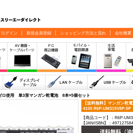
ログイン
新規会員登録
ショッピング方法と流れ
会社概要
ゼロ使用 単3形マンガン乾電池 8本×5個セット
【送料無料】マンガン乾電池 
4105 R6P-UM315V8P-5P
【商品コード】：R6P-UM31
【JAN/ISBN】：497127584