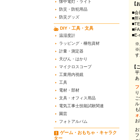
懐中電灯・ライト
【
防災・防犯用品
■会
防災グッズ
■所
■T
DIY・工具・文具
■F
■E-
温湿度計
ラッピング・梱包資材
※
※
計量・測定器
す
天びん・はかり
マイクロスコープ
【
平
工業用内視鏡
あ
工具
フ
電材・部材
り
文具・オフィス用品
ご
ル
電気工事士技能試験関連
も
園芸
ォ
お
フォトアルバム
お
ゲーム・おもちゃ・キャラク
フ
ター