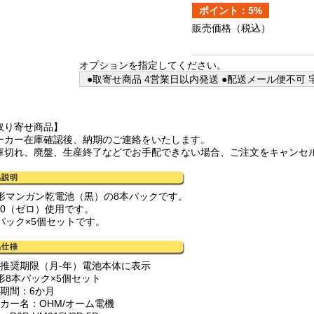
ポイント：5%
販売価格
（税込）
オプションを指定してください。
●取寄せ商品 4営業日以内発送 ●配送メール便不可 宅
取り寄せ商品】
ーカー在庫確認後、納期のご連絡をいたします。
庫切れ、廃盤、生産終了などでお手配できない場合、ご注文をキャンセ
3形マンガン乾電池（黒）の8本パックです。
銀0（ゼロ）使用です。
本パック×5個セットです。
用推奨期限（月-年）電池本体に表示
形8本パック×5個セット
証期間：6か月
ーカー名：OHM/オーム電機