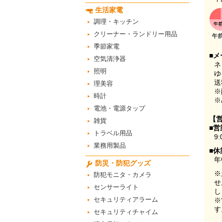
生活家電
調理・キッチン
クリーナー・ランドリー用品
季節家電
■メ
空気清浄器
ネ
照明
ゆ
送
理美容
※
時計
※
電池・電源タップ
【
雑貨
■営
トラベル用品
9:
業務用製品
■休
年
防災・防犯グッズ
※
防犯モニタ・カメラ
せ
センサーライト
し
セキュリティアラーム
※
す
セキュリティチャイム