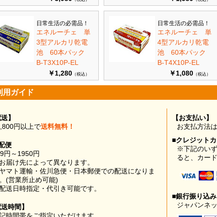
日常生活の必需品！
日常生活の必需品！
エネルーチェ 単
エネルーチェ 単
3型アルカリ乾電
4型アルカリ乾電
池 60本パック
池 60本パック
B-T3X10P-EL
B-T4X10P-EL
￥1,280
￥1,080
（税込）
（税込）
利用ガイド
配送】
【お支払い】
0,800円以上で
送料無料！
お支払方法
■クレジット
配便
※下記のい
99円～1950円
ると、カー
お届け先によって異なります。
ヤマト運輸・佐川急便・日本郵便での配送になりま
。(営業所止め可能)
配送日時指定・代引き可能です。
■銀行振り込
ジャパンネッ
配送時間】
記時間帯をご指定いただけます。