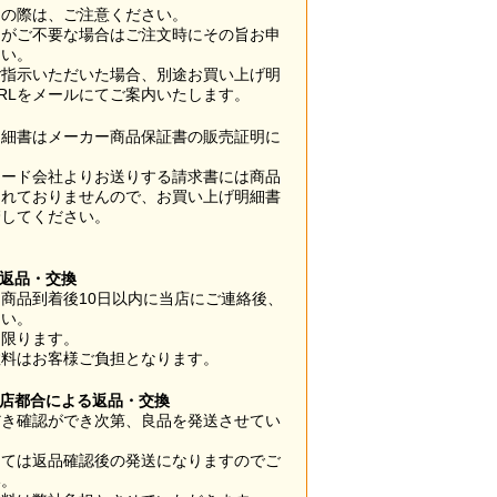
用の際は、ご注意ください。
梱がご不要な場合はご注文時にその旨お申
さい。
ご指示いただいた場合、別途お買い上げ明
RLをメールにてご案内いたします。
明細書はメーカー商品保証書の販売証明に
カード会社よりお送りする請求書には商品
されておりませんので、お買い上げ明細書
管してください。
】
の返品・交換
商品到着後10日以内に当店にご連絡後、
さい。
に限ります。
数料はお客様ご負担となります。
当店都合による返品・交換
だき確認ができ次第、良品を発送させてい
。
っては返品確認後の発送になりますのでご
い。