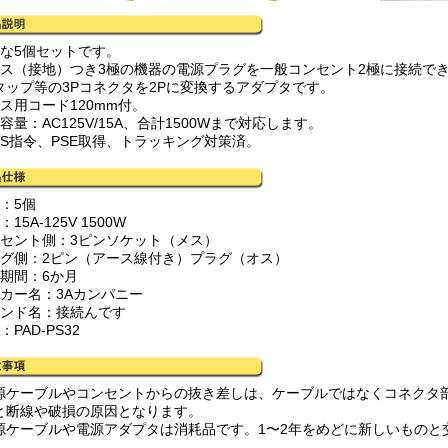
得な5個セットです。
ース（接地）つき3極の機器の電源プラグを一般コンセント2極に接続で
Aタップ等の3Pコネクタを2Pに変換するアダプタです。
ース用コード120mm付。
容量：AC125V/15A、合計1500Wまで対応します。
oHS指令、PSE取得、トラッキング対策済。
：5個
15A-125V 1500W
ンセント側：3ピンソケット（メス）
ラグ側：2ピン（アース線付き）プラグ（オス）
証期間：6か月
ーカー名：3Aカンパニー
ランド名：接続んです
：PAD-PS32
源ケーブルやコンセントからの抜き差しは、ケーブルではなくコネクタ
と断線や破損の原因となります。
源ケーブルや電源アダプタは消耗品です。1〜2年をめどに新しいものと