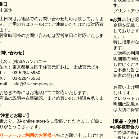
業日
す。
中無休
プリントア
土日祝はお電話でのお問い合わせ対応は致しておりま
■お買い上げ
ん。ご用の方はメールにてご連絡いただければ対応致
金額を記載
ます。
しておりま
営業時間外のお問い合わせは翌営業日に対応いたしま
ん。）
。
特に指定が
ます。
お問い合わせ】
ご贈答の利
明細書の同
社名：
(株)3Aカンパニー
し付けくだ
在地：
東京都足立区千住宮元町1-11 太成宮元ビル
ご不要な旨
EL：
03-5284-5950
細書の発行U
AX：
03-5284-5953
mail：
info@3a-company.jp
お買い上げ
お急ぎの際にはお電話にてご対応いたします。
なります。
商品の説明や在庫確認、まとめ買いのご相談も承りま
クレジット
。
明細は記載
は大切に保
ご注意とお願い】
素より、3A online storeをご愛顧いただきまして誠に
【返品・交換
りがとうございます。
■お客様都合
ご希望の際は
リーメールご利用のお客様へ
特にお願い申し上げてお
ご返送くだ