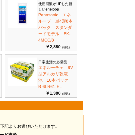
使用回数がUPした新
しいeneloop
Panasonic エネ
ループ 単4形8本
パック スタンダ
ードモデル BK-
4MCC/8
￥2,880
（税込）
日常生活の必需品！
エネルーチェ 9V
型アルカリ乾電
池 10本パック
B-6LR61-EL
￥1,380
（税込）
は下記よりお選びいただけます。
カード決済