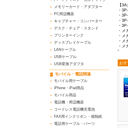
【3
メモリーカード・アダプター
・3P
PC周辺機器
・3P
・3P
キャプチャー・コンバーター
・3P
デスク・チェア・スタンド
・メガ
プリンターインク
・メガ
・メガ
ディスプレイケーブル
・メガ
LANケーブル
“
USBケーブル
おす
USB変換アダプタ
モバイル・電話関連
モバイル用ケーブル
iPhone・iPad用品
モバイル用品
電話機・周辺機器
コードレス電話機充電池
FAX用インクリボン・感熱紙
電話用ケーブル・パーツ