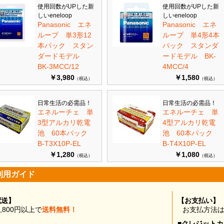
使用回数がUPした新
使用回数がUPした新
しいeneloop
しいeneloop
Panasonic エネ
Panasonic エネ
ループ 単3形12
ループ 単4形4本
本パック スタン
パック スタンダ
ダードモデル
ードモデル BK-
BK-3MCC/12
4MCC/4
￥3,980
￥1,580
（税込）
（税込）
日常生活の必需品！
日常生活の必需品！
エネルーチェ 単
エネルーチェ 単
3型アルカリ乾電
4型アルカリ乾電
池 60本パック
池 60本パック
B-T3X10P-EL
B-T4X10P-EL
￥1,280
￥1,080
（税込）
（税込）
利用ガイド
配送】
【お支払い】
0,800円以上で
送料無料！
お支払方法
■クレジット