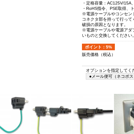
・定格容量：AC125V/15
・RoHS指令、PSE取得
※電源ケーブルやコンセン
コネクタ部を持って行って
破損の原因となります。
※電源ケーブルや電源アダ
いものと交換してください
ポイント：5%
販売価格
（税込）
オプションを指定してく
●メール便可（ネコポス）