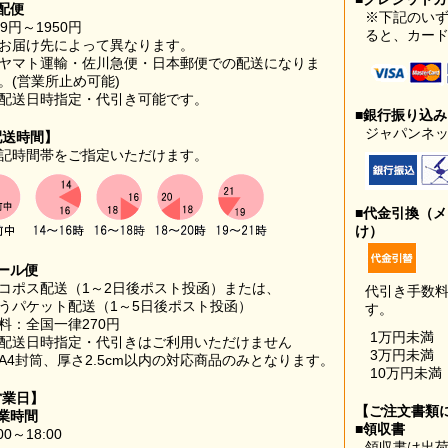
配便
※下記のい
99円～1950円
ると、カー
お届け先によって異なります。
ヤマト運輸・佐川急便・日本郵便での配送になりま
。(営業所止め可能)
配送日時指定・代引き可能です。
■銀行振り込
ジャパンネッ
配送時間】
記時間帯をご指定いただけます。
■代金引換（
け）
ール便
コポス配送（1～2日後ポスト投函）または、
代引き手数
うパケット配送（1～5日後ポスト投函）
す。
料：全国一律270円
1万円未満
配送日時指定・代引きはご利用いただけません
3万円未満
A4封筒、厚さ2.5cm以内の対応商品のみとなります。
10万円未満
営業日】
【ご注文書類
業時間
■領収書
00～18:00
領収書は出荷