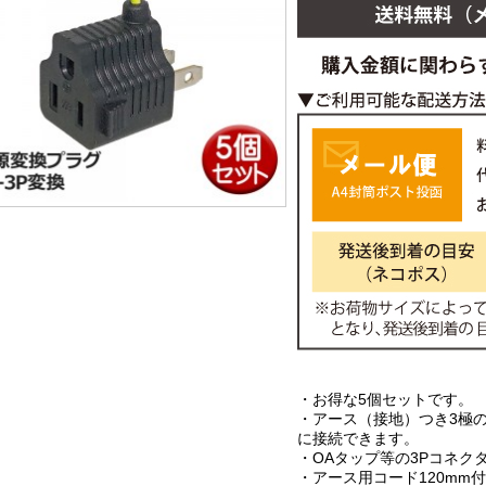
・お得な5個セットです。
・アース（接地）つき3極
に接続できます。
・OAタップ等の3Pコネク
・アース用コード120mm