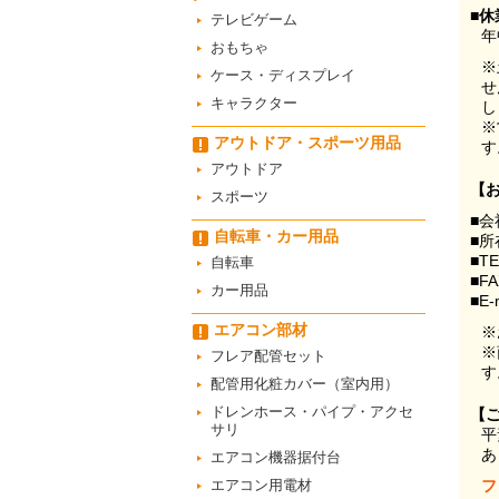
■休
テレビゲーム
年
おもちゃ
※
ケース・ディスプレイ
せ
キャラクター
し
※
アウトドア・スポーツ用品
す
アウトドア
【
スポーツ
■会
自転車・カー用品
■所
■T
自転車
■F
カー用品
■E-
エアコン部材
※
※
フレア配管セット
す
配管用化粧カバー（室内用）
ドレンホース・パイプ・アクセ
【
サリ
平
あ
エアコン機器据付台
エアコン用電材
フ