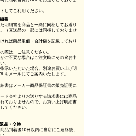
ウトしてご利用ください。
明細書
した明細書を商品と一緒に同梱してお送り
す。（直送品の一部には同梱しておりませ
なければ商品単価・合計額を記載しており
用の際は、ご注意ください。
梱がご不要な場合はご注文時にその旨お申
さい。
ご指示いただいた場合、別途お買い上げ明
RLをメールにてご案内いたします。
明細書はメーカー商品保証書の販売証明に
カード会社よりお送りする請求書には商品
されておりませんので、お買い上げ明細書
管してください。
】
の返品・交換
商品到着後10日以内に当店にご連絡後、
さい。