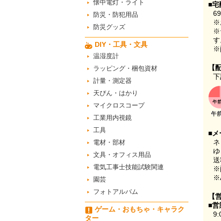
懐中電灯・ライト
■宅
6
防災・防犯用品
※
防災グッズ
※
す
DIY・工具・文具
※
温湿度計
【
ラッピング・梱包資材
下
計量・測定器
天びん・はかり
マイクロスコープ
工業用内視鏡
工具
■メ
ネ
電材・部材
ゆ
文具・オフィス用品
送
電気工事士技能試験関連
※
※
園芸
フォトアルバム
【
■営
ゲーム・おもちゃ・キャラク
9:
ター