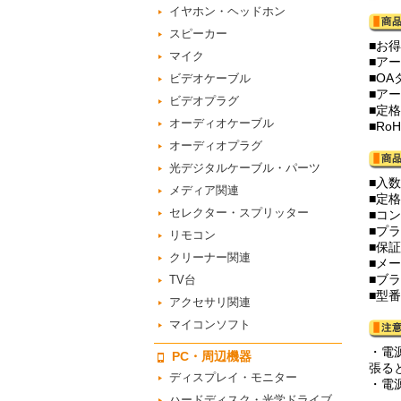
イヤホン・ヘッドホン
スピーカー
■お
マイク
■ア
■O
ビデオケーブル
■ア
ビデオプラグ
■定格
オーディオケーブル
■R
オーディオプラグ
光デジタルケーブル・パーツ
■入数
メディア関連
■定格：
セレクター・スプリッター
■コ
■プ
リモコン
■保
クリーナー関連
■メ
■ブ
TV台
■型番
アクセサリ関連
マイコンソフト
・電
PC・周辺機器
張る
ディスプレイ・モニター
・電
ハードディスク・光学ドライブ