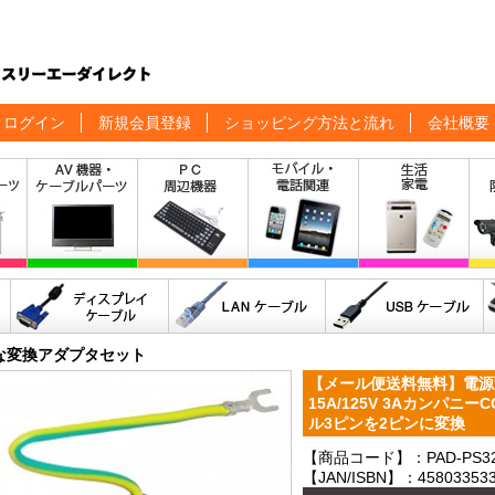
ログイン
新規会員登録
ショッピング方法と流れ
会社概要
な変換アダプタセット
【メール便送料無料】電源変
15A/125V 3Aカンパニー
ル3ピンを2ピンに変換
【商品コード】：PAD-PS32
【JAN/ISBN】：458033533