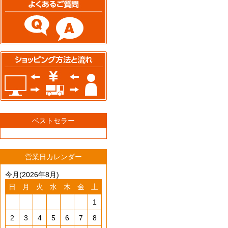
ベストセラー
営業日カレンダー
今月(2026年8月)
日
月
火
水
木
金
土
1
2
3
4
5
6
7
8