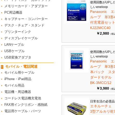
使用回数がUPし
メモリーカード・アダプター
しいeneloop
Panasonic 
PC周辺機器
ループ 単3形
キャプチャー・コンバーター
付充電器セット 
デスク・チェア・スタンド
KJ22MCC40
プリンターインク
￥2,980
（税
ディスプレイケーブル
LANケーブル
USBケーブル
使用回数がUPし
しいeneloop
USB変換アダプタ
Panasonic 
モバイル・電話関連
ループ 単3形1
本パック ス
モバイル用ケーブル
ダードモデ
iPhone・iPad用品
BK-3MCC/12
モバイル用品
￥3,980
（税
電話機・周辺機器
コードレス電話機充電池
日常生活の必需品
FAX用インクリボン・感熱紙
エネルーチェ
電話用ケーブル・パーツ
3型アルカリ乾