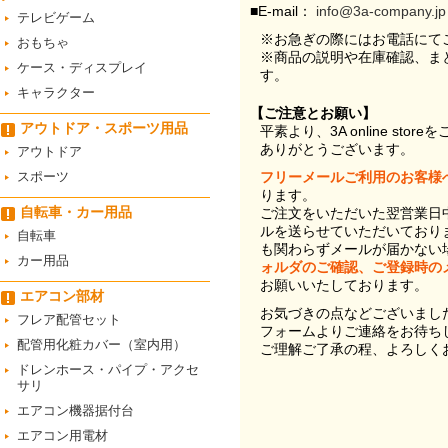
■E-mail：
info@3a-company.jp
テレビゲーム
※お急ぎの際にはお電話にて
おもちゃ
※商品の説明や在庫確認、ま
ケース・ディスプレイ
す。
キャラクター
【ご注意とお願い】
アウトドア・スポーツ用品
平素より、3A online st
ありがとうございます。
アウトドア
スポーツ
フリーメールご利用のお客様
ります。
自転車・カー用品
ご注文をいただいた翌営業日
ルを送らせていただいており
自転車
も関わらずメールが届かない
カー用品
ォルダのご確認、ご登録時の
お願いいたしております。
エアコン部材
お気づきの点などございまし
フレア配管セット
フォームよりご連絡をお待ち
配管用化粧カバー（室内用）
ご理解ご了承の程、よろしく
ドレンホース・パイプ・アクセ
サリ
エアコン機器据付台
エアコン用電材