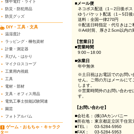
懐中電灯・ライト
■メール便
ネコポス配送（1～2日後ポ
防災・防犯用品
ゆうパケット配送（1～5日後
防災グッズ
送料：全国一律270円
※配送日時指定・代引きはご
DIY・工具・文具
※A4封筒、厚さ2.5cm以内
温湿度計
ラッピング・梱包資材
【営業日】
■営業時間
計量・測定器
9:00～18:00
天びん・はかり
■休業日
マイクロスコープ
年中無休
工業用内視鏡
※土日祝はお電話でのお問い
工具
せん。ご用の方はメールにて
します。
電材・部材
※営業時間外のお問い合わせ
文具・オフィス用品
す。
電気工事士技能試験関連
【お問い合わせ】
園芸
■会社名：
(株)3Aカンパニー
フォトアルバム
■所在地：
東京都足立区千住宮元
■TEL：
03-5284-5950
ゲーム・おもちゃ・キャラク
■FAX：
03-5284-5953
ター