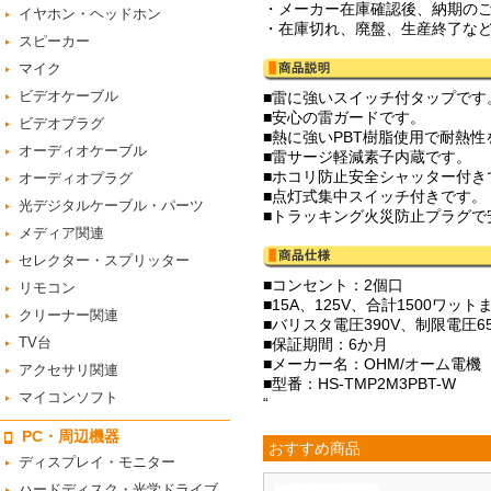
・メーカー在庫確認後、納期の
イヤホン・ヘッドホン
・在庫切れ、廃盤、生産終了な
スピーカー
マイク
ビデオケーブル
■雷に強いスイッチ付タップです
■安心の雷ガードです。
ビデオプラグ
■熱に強いPBT樹脂使用で耐熱
オーディオケーブル
■雷サージ軽減素子内蔵です。
■ホコリ防止安全シャッター付き
オーディオプラグ
■点灯式集中スイッチ付きです。
光デジタルケーブル・パーツ
■トラッキング火災防止プラグで
メディア関連
セレクター・スプリッター
■コンセント：2個口
リモコン
■15A、125V、合計1500ワット
クリーナー関連
■バリスタ電圧390V、制限電圧65
TV台
■保証期間：6か月
■メーカー名：OHM/オーム電機
アクセサリ関連
■型番：HS-TMP2M3PBT-W
マイコンソフト
“
PC・周辺機器
おすすめ商品
ディスプレイ・モニター
ハードディスク・光学ドライブ