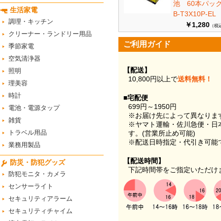
池 60本パ
生活家電
B-T3X10P-EL
調理・キッチン
￥1,280
（税
クリーナー・ランドリー用品
ご利用ガイド
季節家電
空気清浄器
【配送】
照明
10,800円以上で
送料無料！
理美容
時計
■宅配便
699円～1950円
電池・電源タップ
※お届け先によって異なりま
雑貨
※ヤマト運輸・佐川急便・日
トラベル用品
す。(営業所止め可能)
※配送日時指定・代引き可能
業務用製品
【配送時間】
防災・防犯グッズ
下記時間帯をご指定いただけ
防犯モニタ・カメラ
センサーライト
セキュリティアラーム
セキュリティチャイム