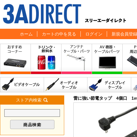
ホーム
カートの中を見る
ログイン
新規会員登
雷に強い節電タップ 4個口 1
ストア内検索