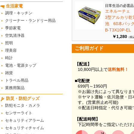
生活家電
日常生活の必需品
エネルーチェ
調理・キッチン
3型アルカリ乾
クリーナー・ランドリー用品
池 60本パ
季節家電
B-T3X10P-EL
空気清浄器
￥1,280
（税
照明
ご利用ガイド
理美容
時計
【配送】
電池・電源タップ
10,800円以上で
送料無料！
雑貨
トラベル用品
■宅配便
699円～1950円
業務用製品
※お届け先によって異なりま
※ヤマト運輸・佐川急便・日
防災・防犯グッズ
す。(営業所止め可能)
防犯モニタ・カメラ
※配送日時指定・代引き可能
センサーライト
【配送時間】
セキュリティアラーム
下記時間帯をご指定いただけ
セキュリティチャイム