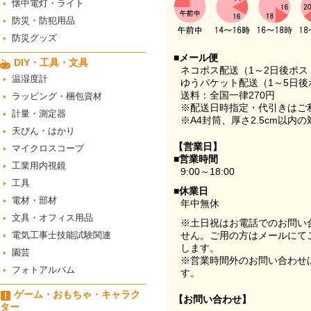
懐中電灯・ライト
防災・防犯用品
防災グッズ
■メール便
DIY・工具・文具
ネコポス配送（1～2日後ポ
温湿度計
ゆうパケット配送（1～5日後
送料：全国一律270円
ラッピング・梱包資材
※配送日時指定・代引きはご
計量・測定器
※A4封筒、厚さ2.5cm以内
天びん・はかり
【営業日】
マイクロスコープ
■営業時間
工業用内視鏡
9:00～18:00
工具
■休業日
電材・部材
年中無休
文具・オフィス用品
※土日祝はお電話でのお問い
電気工事士技能試験関連
せん。ご用の方はメールにて
します。
園芸
※営業時間外のお問い合わせ
フォトアルバム
す。
ゲーム・おもちゃ・キャラク
【お問い合わせ】
ター