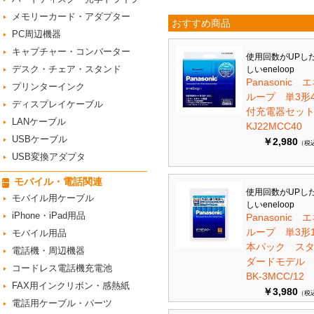
メモリーカード・アダプター
おすすめ商品
PC周辺機器
キャプチャー・コンバーター
使用回数がUPし
デスク・チェア・スタンド
しいeneloop
Panasonic 
プリンターインク
ループ 単3形
ディスプレイケーブル
付充電器セット 
LANケーブル
KJ22MCC40
USBケーブル
￥2,980
（税
USB変換アダプタ
モバイル・電話関連
使用回数がUPし
モバイル用ケーブル
しいeneloop
iPhone・iPad用品
Panasonic 
ループ 単3形1
モバイル用品
本パック ス
電話機・周辺機器
ダードモデ
コードレス電話機充電池
BK-3MCC/12
FAX用インクリボン・感熱紙
￥3,980
（税
電話用ケーブル・パーツ