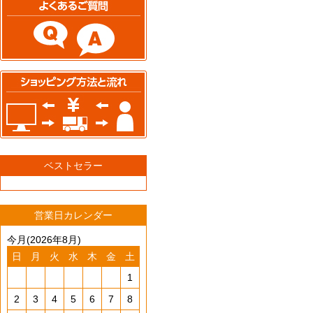
ベストセラー
営業日カレンダー
今月(2026年8月)
日
月
火
水
木
金
土
1
2
3
4
5
6
7
8