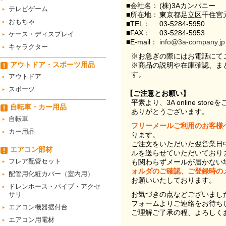
■会社名：
(株)3Aカンパニー
テレビゲーム
■所在地：
東京都足立区千住宮元
おもちゃ
■TEL：
03-5284-5950
■FAX：
03-5284-5953
ケース・ディスプレイ
■E-mail：
info@3a-company.jp
キャラクター
※お急ぎの際にはお電話にて
アウトドア・スポーツ用品
※商品の説明や在庫確認、ま
す。
アウトドア
スポーツ
【ご注意とお願い】
平素より、3A online st
自転車・カー用品
ありがとうございます。
自転車
フリーメールご利用のお客様
カー用品
ります。
ご注文をいただいた翌営業日
エアコン部材
ルを送らせていただいており
フレア配管セット
も関わらずメールが届かない
ォルダのご確認、ご登録時の
配管用化粧カバー（室内用）
お願いいたしております。
ドレンホース・パイプ・アクセ
お気づきの点などございまし
サリ
フォームよりご連絡をお待ち
エアコン機器据付台
ご理解ご了承の程、よろしく
エアコン用電材