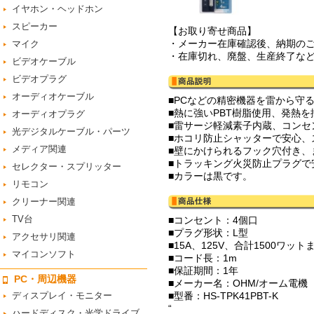
イヤホン・ヘッドホン
スピーカー
【お取り寄せ商品】
・メーカー在庫確認後、納期の
マイク
・在庫切れ、廃盤、生産終了な
ビデオケーブル
ビデオプラグ
オーディオケーブル
■PCなどの精密機器を雷から守
■熱に強いPBT樹脂使用、発熱
オーディオプラグ
■雷サージ軽減素子内蔵、コンセ
光デジタルケーブル・パーツ
■ホコリ防止シャッターで安心、
メディア関連
■壁にかけられるフック穴付き、
■トラッキング火災防止プラグで
セレクター・スプリッター
■カラーは黒です。
リモコン
クリーナー関連
TV台
■コンセント：4個口
■プラグ形状：L型
アクセサリ関連
■15A、125V、合計1500ワット
マイコンソフト
■コード長：1m
■保証期間：1年
PC・周辺機器
■メーカー名：OHM/オーム電機
ディスプレイ・モニター
■型番：HS-TPK41PBT-K
“
ハードディスク・光学ドライブ