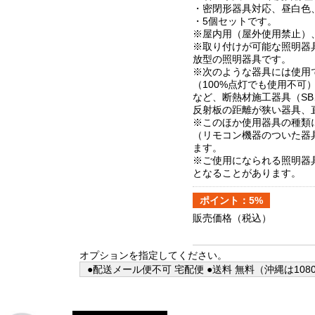
・密閉形器具対応、昼白色、
・5個セットです。
※屋内用（屋外使用禁止）、交
※取り付けが可能な照明器
放型の照明器具です。
※次のような器具には使用
（100%点灯でも使用不可
など、断熱材施工器具（SB
反射板の距離が狭い器具、
※このほか使用器具の種類
（リモコン機器のついた器
ます。
※ご使用になられる照明器
となることがあります。
ポイント：5%
販売価格
（税込）
オプションを指定してください。
●配送メール便不可 宅配便 ●送料 無料（沖縄は108