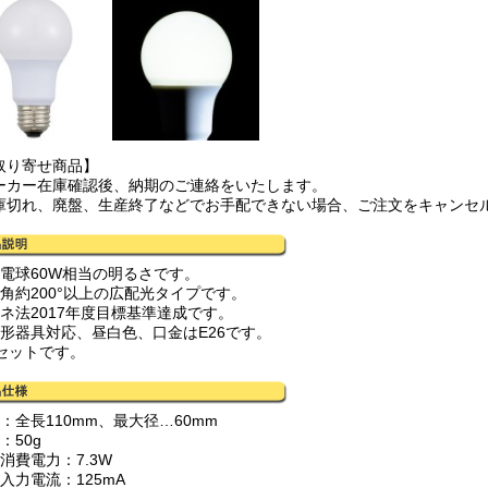
取り寄せ商品】
ーカー在庫確認後、納期のご連絡をいたします。
庫切れ、廃盤、生産終了などでお手配できない場合、ご注文をキャンセ
熱電球60W相当の明るさです。
光角約200°以上の広配光タイプです。
エネ法2017年度目標基準達成です。
閉形器具対応、昼白色、口金はE26です。
個セットです。
：全長110mm、最大径…60mm
：50g
消費電力：7.3W
入力電流：125mA