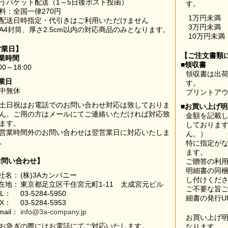
うパケット配送（1～5日後ポスト投函）
す。
料：全国一律270円
1万円未満
配送日時指定・代引きはご利用いただけません
3万円未満
A4封筒、厚さ2.5cm以内の対応商品のみとなります。
10万円未満
営業日】
【ご注文書類
業時間
■領収書
00～18:00
領収書は出荷
業日
す。
中無休
プリントア
土日祝はお電話でのお問い合わせ対応は致しておりま
■お買い上げ
ん。ご用の方はメールにてご連絡いただければ対応致
金額を記載
ます。
しておりま
営業時間外のお問い合わせは翌営業日に対応いたしま
ん。）
。
特に指定が
ます。
お問い合わせ】
ご贈答の利
明細書の同
社名：
(株)3Aカンパニー
し付けくだ
在地：
東京都足立区千住宮元町1-11 太成宮元ビル
ご不要な旨
EL：
03-5284-5950
細書の発行U
AX：
03-5284-5953
mail：
info@3a-company.jp
お買い上げ
お急ぎの際にはお電話にてご対応いたします。
なります。