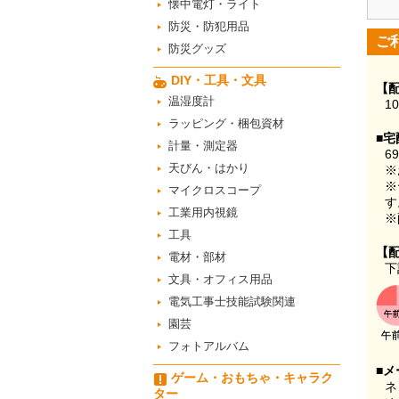
懐中電灯・ライト
防災・防犯用品
ご
防災グッズ
DIY・工具・文具
【
温湿度計
1
ラッピング・梱包資材
■宅
計量・測定器
6
天びん・はかり
※
※
マイクロスコープ
す
工業用内視鏡
※
工具
【
電材・部材
下
文具・オフィス用品
電気工事士技能試験関連
園芸
フォトアルバム
■メ
ゲーム・おもちゃ・キャラク
ネ
ター