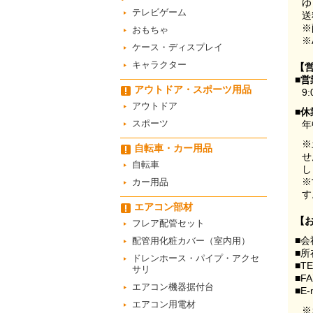
ゆ
テレビゲーム
送
※
おもちゃ
※
ケース・ディスプレイ
キャラクター
【
■営
アウトドア・スポーツ用品
9:
アウトドア
■休
スポーツ
年
※
自転車・カー用品
せ
自転車
し
※
カー用品
す
エアコン部材
【
フレア配管セット
■会
配管用化粧カバー（室内用）
■所
ドレンホース・パイプ・アクセ
■T
サリ
■F
エアコン機器据付台
■E-
エアコン用電材
※