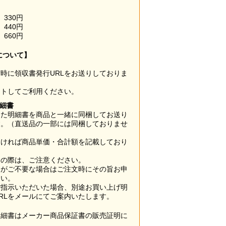
330円
440円
660円
について】
時に領収書発行URLをお送りしておりま
ウトしてご利用ください。
明細書
した明細書を商品と一緒に同梱してお送り
す。（直送品の一部には同梱しておりませ
なければ商品単価・合計額を記載しており
用の際は、ご注意ください。
梱がご不要な場合はご注文時にその旨お申
さい。
ご指示いただいた場合、別途お買い上げ明
RLをメールにてご案内いたします。
明細書はメーカー商品保証書の販売証明に