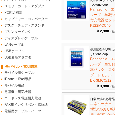
使用回数がUPし
しいeneloop
メモリーカード・アダプター
Panasonic 
PC周辺機器
ループ 単3形
キャプチャー・コンバーター
付充電器セット 
デスク・チェア・スタンド
KJ22MCC40
￥2,980
プリンターインク
（税
ディスプレイケーブル
LANケーブル
使用回数がUPし
USBケーブル
しいeneloop
USB変換アダプタ
Panasonic 
ループ 単3形1
モバイル・電話関連
本パック ス
モバイル用ケーブル
ダードモデ
iPhone・iPad用品
BK-3MCC/12
モバイル用品
￥3,980
（税
電話機・周辺機器
コードレス電話機充電池
日常生活の必需品
エネルーチェ
FAX用インクリボン・感熱紙
3型アルカリ乾
電話用ケーブル・パーツ
池 60本パ