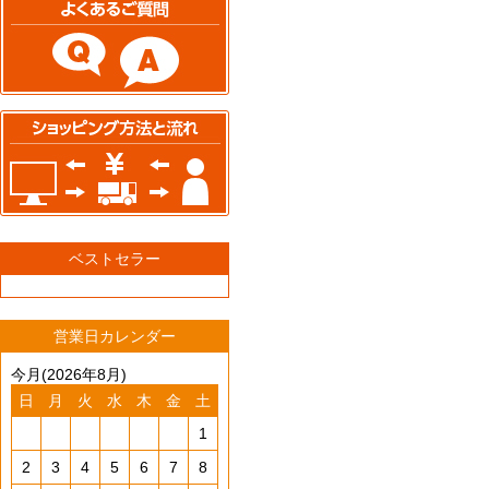
ベストセラー
営業日カレンダー
今月(2026年8月)
日
月
火
水
木
金
土
1
2
3
4
5
6
7
8