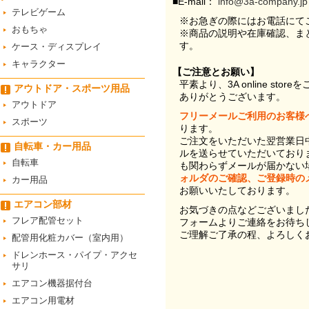
■E-mail：
info@3a-company.jp
テレビゲーム
※お急ぎの際にはお電話にて
おもちゃ
※商品の説明や在庫確認、ま
す。
ケース・ディスプレイ
キャラクター
【ご注意とお願い】
平素より、3A online st
アウトドア・スポーツ用品
ありがとうございます。
アウトドア
フリーメールご利用のお客様
スポーツ
ります。
ご注文をいただいた翌営業日
自転車・カー用品
ルを送らせていただいており
自転車
も関わらずメールが届かない
ォルダのご確認、ご登録時の
カー用品
お願いいたしております。
エアコン部材
お気づきの点などございまし
フレア配管セット
フォームよりご連絡をお待ち
ご理解ご了承の程、よろしく
配管用化粧カバー（室内用）
ドレンホース・パイプ・アクセ
サリ
エアコン機器据付台
エアコン用電材