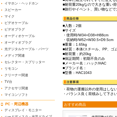
イヤホン・ヘッドホン
■耐荷重20kgなので大きな重い
■旅行やイベント、買い物などで
スピーカー
マイク
ビデオケーブル
■入数：2個
ビデオプラグ
■サイズ
・使用時/W34×D38×H88cm
オーディオケーブル
・収納時/W52×W30.5×D9.5cm
オーディオプラグ
■重量：1.65kg
光デジタルケーブル・パーツ
■材質：本体/スチール、PP、ゴ
■耐荷重：約20kg
メディア関連
■保証期間：初期不良のみ
セレクター・スプリッター
■メーカー名：ハック/HAC
■ブランド名：
リモコン
■型番：HAC1043
クリーナー関連
TV台
アクセサリ関連
・荷物の運搬以外の使用はしな
・バランス良く荷積みして下さ
マイコンソフト
PC・周辺機器
おすすめ商品
ディスプレイ・モニター
ハードディスク・光学ドライブ