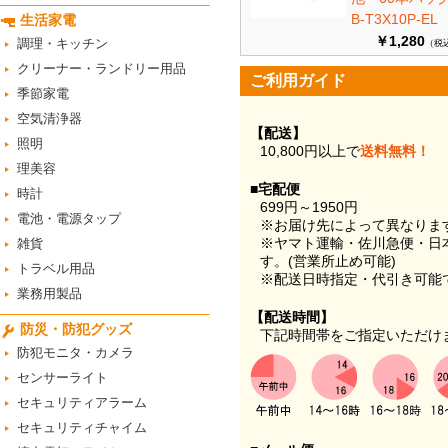
B-T3X10P-EL
生活家電
￥1,280
調理・キッチン
（税
クリーナー・ランドリー用品
ご利用ガイド
季節家電
空気清浄器
【配送】
照明
10,800円以上で
送料無料！
理美容
■宅配便
時計
699円～1950円
電池・電源タップ
※お届け先によって異なりま
※ヤマト運輸・佐川急便・日
雑貨
す。(営業所止め可能)
トラベル用品
※配送日時指定・代引き可能
業務用製品
【配送時間】
防災・防犯グッズ
下記時間帯をご指定いただけ
防犯モニタ・カメラ
センサーライト
セキュリティアラーム
セキュリティチャイム