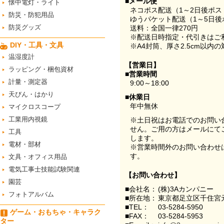
■メール便
懐中電灯・ライト
ネコポス配送（1～2日後ポ
防災・防犯用品
ゆうパケット配送（1～5日後
防災グッズ
送料：全国一律270円
※配送日時指定・代引きはご
DIY・工具・文具
※A4封筒、厚さ2.5cm以内
温湿度計
【営業日】
ラッピング・梱包資材
■営業時間
計量・測定器
9:00～18:00
天びん・はかり
■休業日
年中無休
マイクロスコープ
工業用内視鏡
※土日祝はお電話でのお問い
せん。ご用の方はメールにて
工具
します。
電材・部材
※営業時間外のお問い合わせ
す。
文具・オフィス用品
電気工事士技能試験関連
【お問い合わせ】
園芸
■会社名：
(株)3Aカンパニー
フォトアルバム
■所在地：
東京都足立区千住宮元
■TEL：
03-5284-5950
ゲーム・おもちゃ・キャラク
■FAX：
03-5284-5953
ター