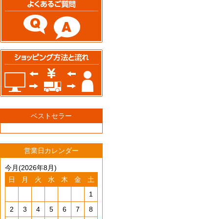
ベストセラー
営業日カレンダー
今月(2026年8月)
日
月
火
水
木
金
土
1
2
3
4
5
6
7
8