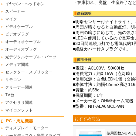
・在庫切れ、廃盤、生産終了な
イヤホン・ヘッドホン
スピーカー
マイク
■明暗センサー付ナイトライト、
ビデオケーブル
■周囲が暗くなると自動点灯、明
■周囲の暗さに応じて、光の強さ
ビデオプラグ
■LEDを使用しているので長寿
オーディオケーブル
■30日間連続点灯でも電気代約1
■絶縁カバー付きプラグです。
オーディオプラグ
光デジタルケーブル・パーツ
メディア関連
■電源：AC100V、50/60Hz
セレクター・スプリッター
■消費電力：約0.15W（点灯時）
■使用光源：白色LED×1個（交
リモコン
■本体寸法：約幅42mm×高さ11
クリーナー関連
■質量：約58g
TV台
■保証期間：1年
■メーカー名：OHM/オーム電機
アクセサリ関連
■型番：NIT-ALA6MCL-WN
マイコンソフト
おすすめ商品
PC・周辺機器
ディスプレイ・モニター
使用回数がUPし
ハードディスク・光学ドライブ