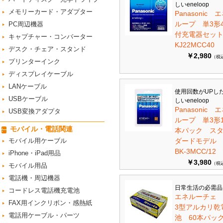
しいeneloop
メモリーカード・アダプター
Panasonic 
ループ 単3形
PC周辺機器
付充電器セット 
キャプチャー・コンバーター
KJ22MCC40
デスク・チェア・スタンド
￥2,980
（税
プリンターインク
ディスプレイケーブル
LANケーブル
使用回数がUPし
USBケーブル
しいeneloop
Panasonic 
USB変換アダプタ
ループ 単3形1
モバイル・電話関連
本パック ス
モバイル用ケーブル
ダードモデ
BK-3MCC/12
iPhone・iPad用品
￥3,980
（税
モバイル用品
電話機・周辺機器
日常生活の必需品
コードレス電話機充電池
エネルーチェ
FAX用インクリボン・感熱紙
3型アルカリ乾
電話用ケーブル・パーツ
池 60本パ