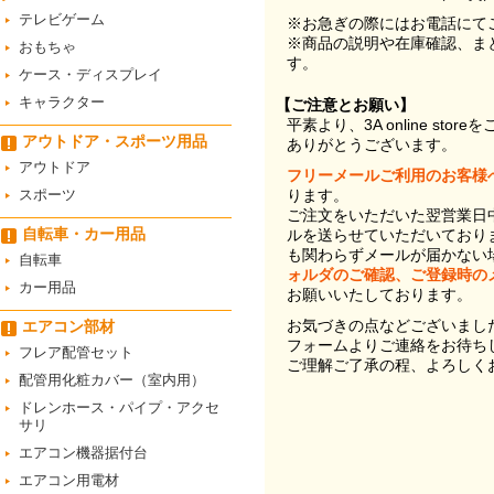
テレビゲーム
※お急ぎの際にはお電話にて
※商品の説明や在庫確認、ま
おもちゃ
す。
ケース・ディスプレイ
キャラクター
【ご注意とお願い】
平素より、3A online st
アウトドア・スポーツ用品
ありがとうございます。
アウトドア
フリーメールご利用のお客様
スポーツ
ります。
ご注文をいただいた翌営業日
自転車・カー用品
ルを送らせていただいており
も関わらずメールが届かない
自転車
ォルダのご確認、ご登録時の
カー用品
お願いいたしております。
お気づきの点などございまし
エアコン部材
フォームよりご連絡をお待ち
フレア配管セット
ご理解ご了承の程、よろしく
配管用化粧カバー（室内用）
ドレンホース・パイプ・アクセ
サリ
エアコン機器据付台
エアコン用電材