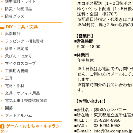
懐中電灯・ライト
ネコポス配送（1～2日後ポ
ゆうパケット配送（1～5日後
防災・防犯用品
送料：全国一律270円
防災グッズ
※配送日時指定・代引きはご
※A4封筒、厚さ2.5cm以内
DIY・工具・文具
温湿度計
【営業日】
ラッピング・梱包資材
■営業時間
9:00～18:00
計量・測定器
■休業日
天びん・はかり
年中無休
マイクロスコープ
※土日祝はお電話でのお問い
工業用内視鏡
せん。ご用の方はメールにて
工具
します。
※営業時間外のお問い合わせ
電材・部材
す。
文具・オフィス用品
電気工事士技能試験関連
【お問い合わせ】
園芸
■会社名：
(株)3Aカンパニー
■所在地：
東京都足立区千住宮元
フォトアルバム
■TEL：
03-5284-5950
■FAX：
03-5284-5953
ゲーム・おもちゃ・キャラク
■E-mail：
info@3a-company.jp
ター