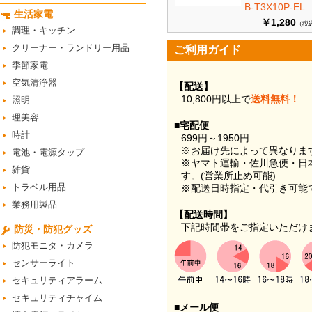
B-T3X10P-EL
生活家電
￥1,280
（税
調理・キッチン
クリーナー・ランドリー用品
ご利用ガイド
季節家電
空気清浄器
【配送】
10,800円以上で
送料無料！
照明
理美容
■宅配便
時計
699円～1950円
※お届け先によって異なりま
電池・電源タップ
※ヤマト運輸・佐川急便・日
雑貨
す。(営業所止め可能)
トラベル用品
※配送日時指定・代引き可能
業務用製品
【配送時間】
下記時間帯をご指定いただけ
防災・防犯グッズ
防犯モニタ・カメラ
センサーライト
セキュリティアラーム
セキュリティチャイム
■メール便