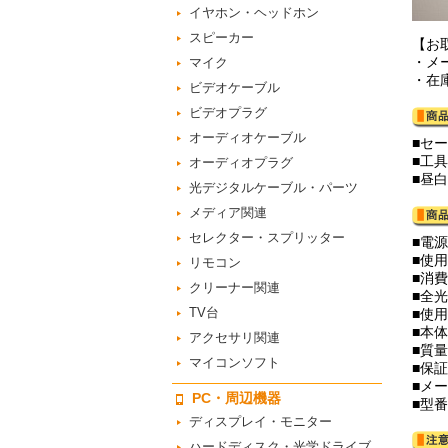
イヤホン・ヘッドホン
スピーカー
【お
・メ
マイク
・在
ビデオケーブル
ビデオプラグ
オーディオケーブル
■セ
■工
オーディオプラグ
■昼
光デジタルケーブル・パーツ
メディア関連
セレクター・スプリッター
■電源
■使
リモコン
■消費
クリーナー関連
■全
TV台
■使
■本体
アクセサリ関連
■質量
マイコンソフト
■保
■メ
PC・周辺機器
■型番
ディスプレイ・モニター
ハードディスク・光学ドライブ