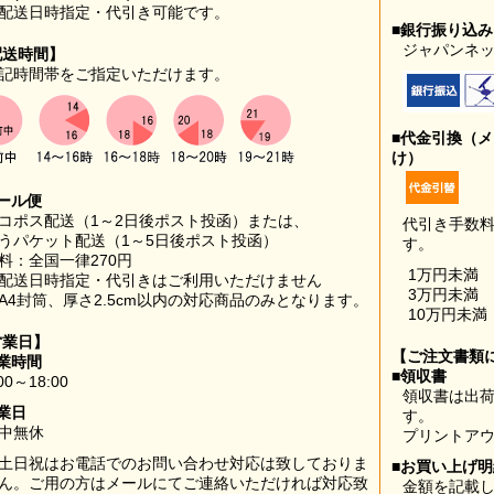
配送日時指定・代引き可能です。
■銀行振り込
ジャパンネッ
配送時間】
記時間帯をご指定いただけます。
■代金引換（
け）
ール便
コポス配送（1～2日後ポスト投函）または、
代引き手数
うパケット配送（1～5日後ポスト投函）
す。
料：全国一律270円
1万円未満
配送日時指定・代引きはご利用いただけません
3万円未満
A4封筒、厚さ2.5cm以内の対応商品のみとなります。
10万円未満
営業日】
【ご注文書類
業時間
■領収書
00～18:00
領収書は出荷
業日
す。
中無休
プリントア
土日祝はお電話でのお問い合わせ対応は致しておりま
■お買い上げ
ん。ご用の方はメールにてご連絡いただければ対応致
金額を記載