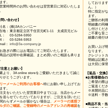
ます。
しておりま
営業時間外のお問い合わせは翌営業日に対応いたしま
ん。）
。
特に指定が
ます。
お問い合わせ】
ご贈答の利
明細書の同
社名：
(株)3Aカンパニー
し付けくだ
在地：
東京都足立区千住宮元町1-11 太成宮元ビル
ご不要な旨
EL：
03-5284-5950
細書の発行U
AX：
03-5284-5953
mail：
info@3a-company.jp
お買い上げ
お急ぎの際にはお電話にてご対応いたします。
なります。
商品の説明や在庫確認、まとめ買いのご相談も承りま
クレジット
。
明細は記載
は大切に保
ご注意とお願い】
素より、3A online storeをご愛顧いただきまして誠に
【返品・交換
りがとうございます。
■お客様都合
ご希望の際は
リーメールご利用のお客様へ
特にお願い申し上げてお
ご返送くだ
ます。
※未開封品
注文をいただいた翌営業日中までには、当店からメー
※送料・手
を送らせていただいておりますが、ご注文を頂いたに
関わらずメールが届かない場合は、
メーラーの迷惑フ
■商品不良・
ルダのご確認、ご登録時のメールアドレスの再確認
を