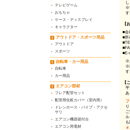
し
テレビゲーム
※
おもちゃ
す
ケース・ディスプレイ
【
キャラクター
■会
アウトドア・スポーツ用品
■所
■T
アウトドア
■F
スポーツ
■E-
※
自転車・カー用品
※
自転車
す
カー用品
【
エアコン部材
平
フレア配管セット
あ
配管用化粧カバー（室内用）
フ
り
ドレンホース・パイプ・アクセ
ご
サリ
ル
エアコン機器据付台
も
エアコン用電材
ォ