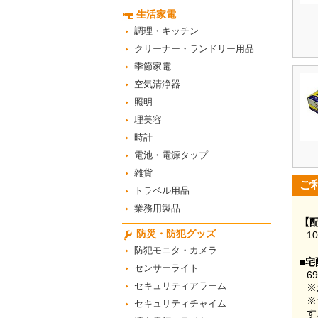
生活家電
調理・キッチン
クリーナー・ランドリー用品
季節家電
空気清浄器
照明
理美容
時計
電池・電源タップ
雑貨
ご
トラベル用品
業務用製品
【
防災・防犯グッズ
1
防犯モニタ・カメラ
■宅
センサーライト
6
セキュリティアラーム
※
※
セキュリティチャイム
す