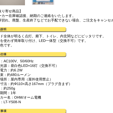
取り寄せ商品】
ーカー在庫確認後、納期のご連絡をいたします。
庫切れ、廃盤、生産終了などでお手配できない場合、ご注文をキャンセ
ード全体が明るく点灯。廊下、トイレ、内玄関などにピッタリです。
具を使わず簡単取り付け、LED一体型（交換不可）です。
白色です。
：AC100V、50/60Hz
用光源：昼白色LED×16灯（交換不可）
電力：約6.2W
光束：約480ルーメン
用場所：屋内専用（屋外使用禁止）
寸法：約Φ110×高さ167mm（プラグ含まず）
：約250g
証期間：1年
ーカー名：OHM/オーム電機
：LT-YS08-N