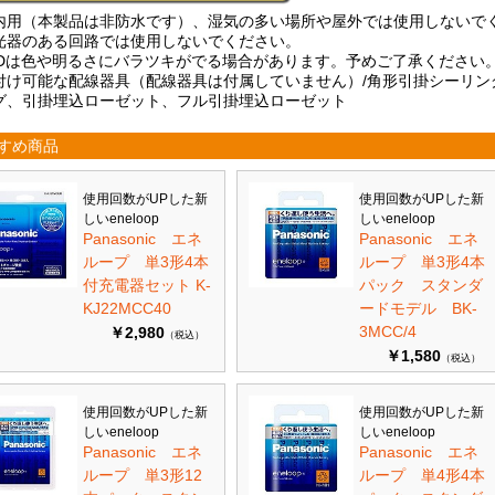
内用（本製品は非防水です）、湿気の多い場所や屋外では使用しないで
光器のある回路では使用しないでください。
EDは色や明るさにバラツキがでる場合があります。予めご了承ください
付け可能な配線器具（配線器具は付属していません）/角形引掛シーリン
グ、引掛埋込ローゼット、フル引掛埋込ローゼット
すめ商品
使用回数がUPした新
使用回数がUPした新
しいeneloop
しいeneloop
Panasonic エネ
Panasonic エネ
ループ 単3形4本
ループ 単3形4本
付充電器セット K-
パック スタンダ
KJ22MCC40
ードモデル BK-
3MCC/4
￥2,980
（税込）
￥1,580
（税込）
使用回数がUPした新
使用回数がUPした新
しいeneloop
しいeneloop
Panasonic エネ
Panasonic エネ
ループ 単3形12
ループ 単4形4本