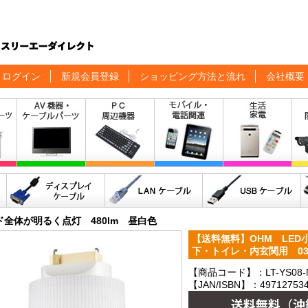
ログイン
新規会員登録
ショッピング方法と流れ
会社概要
ド全体が明るく点灯 480lm 昼白色
【送料無料】OHM LED
下・トイレ・内玄関用 03-41
【商品コード】：LT-YS08-
【JAN/ISBN】：497127534