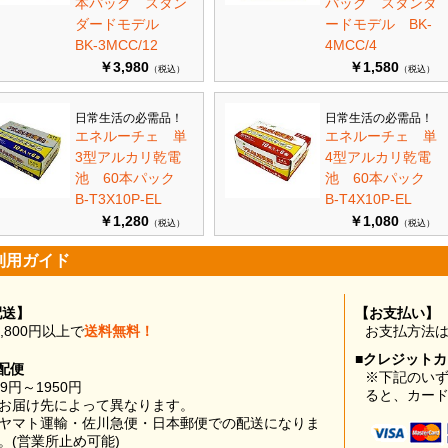
本パック スタン
パック スタンダ
ダードモデル
ードモデル BK-
BK-3MCC/12
4MCC/4
￥3,980
￥1,580
（税込）
（税込）
日常生活の必需品！
日常生活の必需品！
エネルーチェ 単
エネルーチェ 単
3型アルカリ乾電
4型アルカリ乾電
池 60本パック
池 60本パック
B-T3X10P-EL
B-T4X10P-EL
￥1,280
￥1,080
（税込）
（税込）
利用ガイド
配送】
【お支払い】
0,800円以上で
送料無料！
お支払方法
■クレジット
配便
※下記のい
99円～1950円
ると、カー
お届け先によって異なります。
ヤマト運輸・佐川急便・日本郵便での配送になりま
。(営業所止め可能)