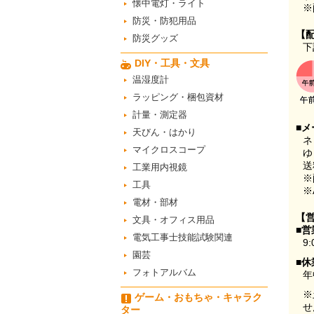
懐中電灯・ライト
※
防災・防犯用品
【
防災グッズ
下
DIY・工具・文具
温湿度計
ラッピング・梱包資材
計量・測定器
■メ
天びん・はかり
ネ
マイクロスコープ
ゆ
送
工業用内視鏡
※
工具
※
電材・部材
【
文具・オフィス用品
■営
電気工事士技能試験関連
9:
園芸
■休
フォトアルバム
年
※
ゲーム・おもちゃ・キャラク
せ
ター