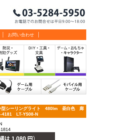
お問い合わせ
小型シーリングライト 480lm 昼白色 廊
81 LT-YS08-N
N
1814