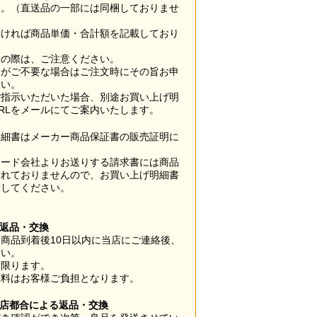
す。（直送品の一部には同梱しておりませ
なければ商品単価・合計額を記載しており
用の際は、ご注意ください。
梱がご不要な場合はご注文時にその旨お申
さい。
ご指示いただいた場合、別途お買い上げ明
RLをメールにてご案内いたします。
明細書はメーカー商品保証書の販売証明に
カード会社よりお送りする請求書には商品
されておりませんので、お買い上げ明細書
管してください。
】
の返品・交換
商品到着後10日以内に当店にご連絡後、
さい。
に限ります。
数料はお客様ご負担となります。
当店都合による返品・交換