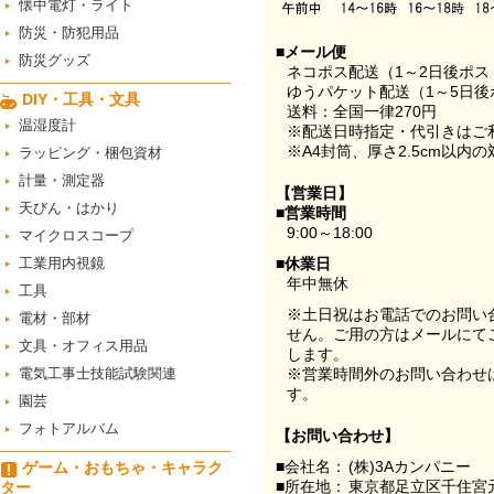
懐中電灯・ライト
防災・防犯用品
■メール便
防災グッズ
ネコポス配送（1～2日後ポ
ゆうパケット配送（1～5日後
DIY・工具・文具
送料：全国一律270円
温湿度計
※配送日時指定・代引きはご
※A4封筒、厚さ2.5cm以内
ラッピング・梱包資材
計量・測定器
【営業日】
天びん・はかり
■営業時間
9:00～18:00
マイクロスコープ
工業用内視鏡
■休業日
年中無休
工具
※土日祝はお電話でのお問い
電材・部材
せん。ご用の方はメールにて
文具・オフィス用品
します。
電気工事士技能試験関連
※営業時間外のお問い合わせ
す。
園芸
フォトアルバム
【お問い合わせ】
■会社名：
(株)3Aカンパニー
ゲーム・おもちゃ・キャラク
■所在地：
東京都足立区千住宮元
ター