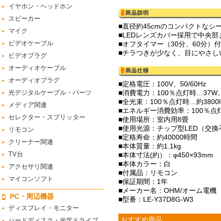
イヤホン・ヘッドホン
スピーカー
■直径約45cmのコンパクトなシ
マイク
■LEDレンズカバー採用で中央部
ビデオケーブル
■オフタイマー（30分、60分
■チラつきが少なく、目にやさし
ビデオプラグ
オーディオケーブル
オーディオプラグ
■定格電圧：100V、50/60Hz
光デジタルケーブル・パーツ
■消費電力：100％点灯時…37
■全光束：100％点灯時…約3800
メディア関連
■エネルギー消費効率：100％点灯時
セレクター・スプリッター
■使用場所：室内用8畳
■使用光源：チップ型LED（交換
リモコン
■定格寿命：約40000時間
クリーナー関連
■本体質量：約1.1kg
TV台
■本体寸法(約）：φ450×93mm
■本体カラー：白
アクセサリ関連
■付属品：リモコン
マイコンソフト
■保証期間：1年
■メーカー名：OHM/オーム電機
PC・周辺機器
■型番：LE-Y37D8G-W3
ディスプレイ・モニター
おすすめ商品
ハードディスク・光学ドライブ