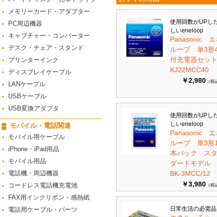
メモリーカード・アダプター
使用回数がUPし
PC周辺機器
しいeneloop
キャプチャー・コンバーター
Panasonic 
デスク・チェア・スタンド
ループ 単3形
付充電器セット 
プリンターインク
KJ22MCC40
ディスプレイケーブル
￥2,980
（税
LANケーブル
USBケーブル
USB変換アダプタ
使用回数がUPし
しいeneloop
モバイル・電話関連
Panasonic 
モバイル用ケーブル
ループ 単3形1
iPhone・iPad用品
本パック ス
モバイル用品
ダードモデ
電話機・周辺機器
BK-3MCC/12
￥3,980
コードレス電話機充電池
（税
FAX用インクリボン・感熱紙
日常生活の必需品
電話用ケーブル・パーツ