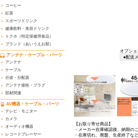
コーヒー
紅茶
スポーツドリンク
健康飲料・美容ドリンク
トクホ（特定保健用食品）
ブランド（あいうえお順）
オプショ
アンテナ・ケーブル・パーツ
●配送メ
アンテナ
ケーブル
分波・分配器
アンテナ接栓・プラグ
部材関連
AV機器・ケーブル・パーツ
テレビ・モニター
カメラ
【お取り寄せ商品】
オーディオ機器
・メーカー在庫確認後、納期の
レコードプレーヤー
・在庫切れ、廃盤、生産終了な