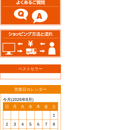
ベストセラー
営業日カレンダー
今月(2026年8月)
日
月
火
水
木
金
土
1
2
3
4
5
6
7
8