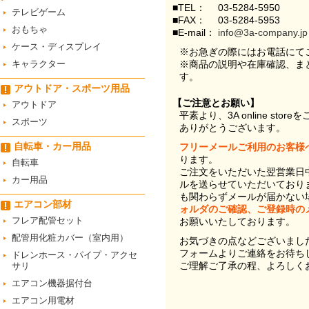
■TEL：
03-5284-5950
テレビゲーム
■FAX：
03-5284-5953
おもちゃ
■E-mail：
info@3a-company.jp
ケース・ディスプレイ
※お急ぎの際にはお電話にて
キャラクター
※商品の説明や在庫確認、ま
す。
アウトドア・スポーツ用品
【ご注意とお願い】
アウトドア
平素より、3A online st
スポーツ
ありがとうございます。
自転車・カー用品
フリーメールご利用のお客様
ります。
自転車
ご注文をいただいた翌営業日
カー用品
ルを送らせていただいており
も関わらずメールが届かない
エアコン部材
ォルダのご確認、ご登録時の
フレア配管セット
お願いいたしております。
配管用化粧カバー（室内用）
お気づきの点などございまし
フォームよりご連絡をお待ち
ドレンホース・パイプ・アクセ
ご理解ご了承の程、よろしく
サリ
エアコン機器据付台
エアコン用電材