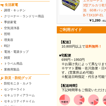
エネルーチェ
生活家電
3型アルカリ乾
池 60本パ
調理・キッチン
B-T3X10P-EL
クリーナー・ランドリー用品
￥1,280
（税
季節家電
空気清浄器
ご利用ガイド
照明
理美容
【配送】
時計
10,800円以上で
送料無料！
電池・電源タップ
■宅配便
雑貨
699円～1950円
トラベル用品
※お届け先によって異なりま
※ヤマト運輸・佐川急便・日
業務用製品
す。(営業所止め可能)
※配送日時指定・代引き可能
防災・防犯グッズ
防犯モニタ・カメラ
【配送時間】
センサーライト
下記時間帯をご指定いただけ
セキュリティアラーム
セキュリティチャイム