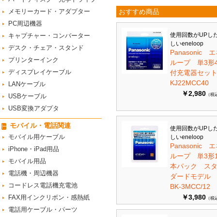
メモリーカード・アダプター
おすすめ商品
PC周辺機器
使用回数がUPし
キャプチャー・コンバーター
しいeneloop
デスク・チェア・スタンド
Panasonic 
プリンターインク
ループ 単3形
ディスプレイケーブル
付充電器セット 
KJ22MCC40
LANケーブル
￥2,980
（税
USBケーブル
USB変換アダプタ
モバイル・電話関連
使用回数がUPし
モバイル用ケーブル
しいeneloop
Panasonic 
iPhone・iPad用品
ループ 単3形1
モバイル用品
本パック ス
電話機・周辺機器
ダードモデ
コードレス電話機充電池
BK-3MCC/12
￥3,980
FAX用インクリボン・感熱紙
（税
電話用ケーブル・パーツ