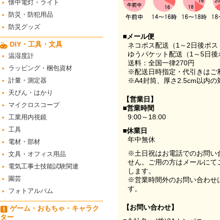
懐中電灯・ライト
防災・防犯用品
防災グッズ
■メール便
DIY・工具・文具
ネコポス配送（1～2日後ポ
ゆうパケット配送（1～5日後
温湿度計
送料：全国一律270円
ラッピング・梱包資材
※配送日時指定・代引きはご
計量・測定器
※A4封筒、厚さ2.5cm以内
天びん・はかり
【営業日】
マイクロスコープ
■営業時間
9:00～18:00
工業用内視鏡
工具
■休業日
年中無休
電材・部材
※土日祝はお電話でのお問い
文具・オフィス用品
せん。ご用の方はメールにて
電気工事士技能試験関連
します。
園芸
※営業時間外のお問い合わせ
す。
フォトアルバム
【お問い合わせ】
ゲーム・おもちゃ・キャラク
ター