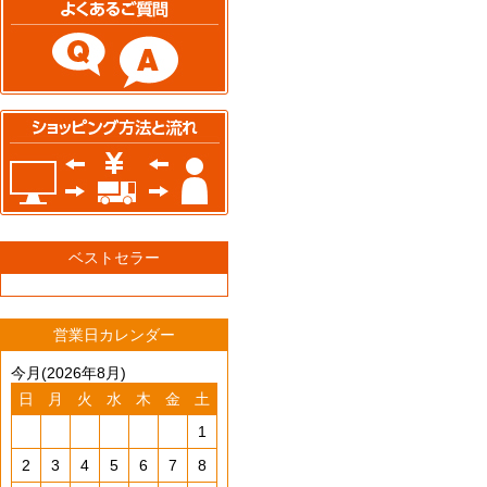
ベストセラー
営業日カレンダー
今月(2026年8月)
日
月
火
水
木
金
土
1
2
3
4
5
6
7
8