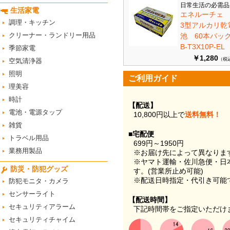
日常生活の必需品
生活家電
エネルーチェ
調理・キッチン
3型アルカリ乾
クリーナー・ランドリー用品
池 60本パ
B-T3X10P-EL
季節家電
￥1,280
（税
空気清浄器
照明
ご利用ガイド
理美容
時計
【配送】
電池・電源タップ
10,800円以上で
送料無料！
雑貨
■宅配便
トラベル用品
699円～1950円
業務用製品
※お届け先によって異なりま
※ヤマト運輸・佐川急便・日
防災・防犯グッズ
す。(営業所止め可能)
※配送日時指定・代引き可能
防犯モニタ・カメラ
センサーライト
【配送時間】
セキュリティアラーム
下記時間帯をご指定いただけ
セキュリティチャイム