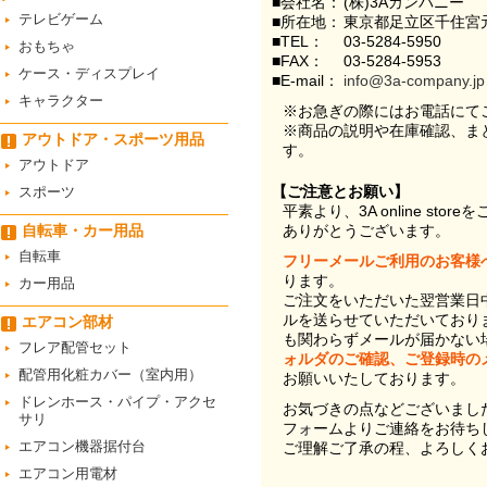
■会社名：
(株)3Aカンパニー
テレビゲーム
■所在地：
東京都足立区千住宮元
■TEL：
03-5284-5950
おもちゃ
■FAX：
03-5284-5953
ケース・ディスプレイ
■E-mail：
info@3a-company.jp
キャラクター
※お急ぎの際にはお電話にて
※商品の説明や在庫確認、ま
アウトドア・スポーツ用品
す。
アウトドア
【ご注意とお願い】
スポーツ
平素より、3A online st
自転車・カー用品
ありがとうございます。
自転車
フリーメールご利用のお客様
ります。
カー用品
ご注文をいただいた翌営業日
ルを送らせていただいており
エアコン部材
も関わらずメールが届かない
フレア配管セット
ォルダのご確認、ご登録時の
配管用化粧カバー（室内用）
お願いいたしております。
ドレンホース・パイプ・アクセ
お気づきの点などございまし
サリ
フォームよりご連絡をお待ち
エアコン機器据付台
ご理解ご了承の程、よろしく
エアコン用電材