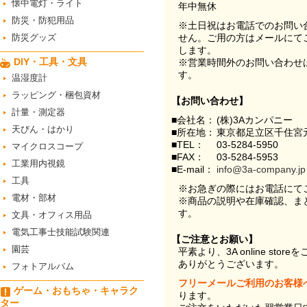
懐中電灯・ライト
年中無休
防災・防犯用品
※土日祝はお電話でのお問い
防災グッズ
せん。ご用の方はメールにて
します。
DIY・工具・文具
※営業時間外のお問い合わせ
す。
温湿度計
ラッピング・梱包資材
【お問い合わせ】
計量・測定器
■会社名：
(株)3Aカンパニー
天びん・はかり
■所在地：
東京都足立区千住宮元
■TEL：
03-5284-5950
マイクロスコープ
■FAX：
03-5284-5953
工業用内視鏡
■E-mail：
info@3a-company.jp
工具
※お急ぎの際にはお電話にて
電材・部材
※商品の説明や在庫確認、ま
す。
文具・オフィス用品
電気工事士技能試験関連
【ご注意とお願い】
園芸
平素より、3A online st
ありがとうございます。
フォトアルバム
フリーメールご利用のお客様
ゲーム・おもちゃ・キャラク
ります。
ター