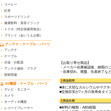
コーヒー
紅茶
スポーツドリンク
健康飲料・美容ドリンク
トクホ（特定保健用食品）
ブランド（あいうえお順）
アンテナ・ケーブル・パーツ
アンテナ
ケーブル
分波・分配器
【お取り寄せ商品】
・メーカー在庫確認後、納期の
アンテナ接栓・プラグ
・在庫切れ、廃盤、生産終了な
部材関連
AV機器・ケーブル・パーツ
■体に大切なカルシウムやマグ
テレビ・モニター
■交換目安が7ヶ月の長寿命タイ
カメラ
オーディオ機器
■材料の種類：ABS樹脂
レコードプレーヤー