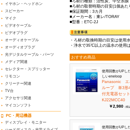
■ろ材の種類：活性炭、中空糸膜
イヤホン・ヘッドホン
■ろ材の取替時期の目安(1個あたり
スピーカー
■保証期間：3カ月
■メーカー名：東レ/TORAY
マイク
■型番：ETC-2J
ビデオケーブル
ビデオプラグ
オーディオケーブル
・ろ材の取換時期の目安は使用
・浄水で35℃以上の温水の使用
オーディオプラグ
光デジタルケーブル・パーツ
おすすめ商品
メディア関連
セレクター・スプリッター
使用回数がUPし
リモコン
しいeneloop
Panasonic 
クリーナー関連
ループ 単3形
TV台
付充電器セット 
アクセサリ関連
KJ22MCC40
マイコンソフト
￥2,980
（税
PC・周辺機器
ディスプレイ・モニター
使用回数がUPし
ハードディスク・光学ドライブ