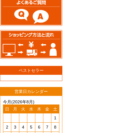
ベストセラー
営業日カレンダー
今月(2026年8月)
日
月
火
水
木
金
土
1
2
3
4
5
6
7
8