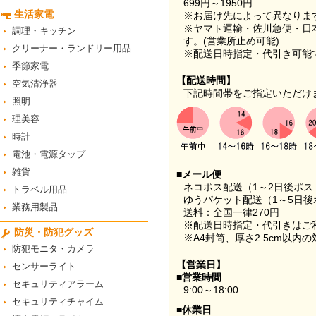
699円～1950円
生活家電
※お届け先によって異なりま
※ヤマト運輸・佐川急便・日
調理・キッチン
す。(営業所止め可能)
クリーナー・ランドリー用品
※配送日時指定・代引き可能
季節家電
【配送時間】
空気清浄器
下記時間帯をご指定いただけ
照明
理美容
時計
電池・電源タップ
雑貨
■メール便
ネコポス配送（1～2日後ポ
トラベル用品
ゆうパケット配送（1～5日後
業務用製品
送料：全国一律270円
※配送日時指定・代引きはご
防災・防犯グッズ
※A4封筒、厚さ2.5cm以内
防犯モニタ・カメラ
【営業日】
センサーライト
■営業時間
セキュリティアラーム
9:00～18:00
セキュリティチャイム
■休業日