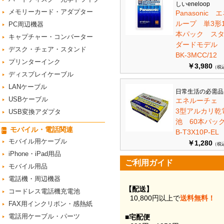
しいeneloop
メモリーカード・アダプター
Panasonic 
ループ 単3形1
PC周辺機器
本パック ス
キャプチャー・コンバーター
ダードモデ
デスク・チェア・スタンド
BK-3MCC/12
プリンターインク
￥3,980
（税
ディスプレイケーブル
LANケーブル
日常生活の必需品
USBケーブル
エネルーチェ
3型アルカリ乾
USB変換アダプタ
池 60本パ
モバイル・電話関連
B-T3X10P-EL
モバイル用ケーブル
￥1,280
（税
iPhone・iPad用品
ご利用ガイド
モバイル用品
電話機・周辺機器
【配送】
コードレス電話機充電池
10,800円以上で
送料無料！
FAX用インクリボン・感熱紙
電話用ケーブル・パーツ
■宅配便