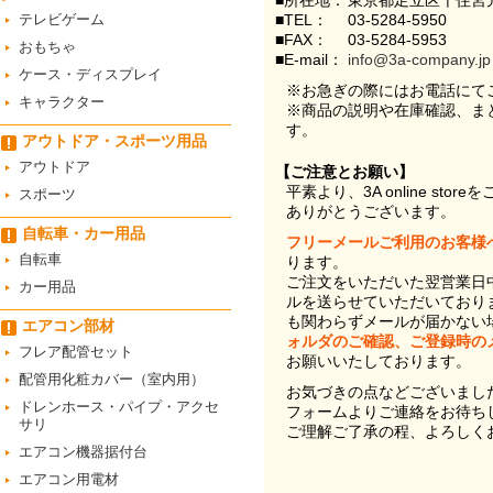
■所在地：
東京都足立区千住宮元
テレビゲーム
■TEL：
03-5284-5950
■FAX：
03-5284-5953
おもちゃ
■E-mail：
info@3a-company.jp
ケース・ディスプレイ
※お急ぎの際にはお電話にて
キャラクター
※商品の説明や在庫確認、ま
す。
アウトドア・スポーツ用品
アウトドア
【ご注意とお願い】
平素より、3A online st
スポーツ
ありがとうございます。
自転車・カー用品
フリーメールご利用のお客様
自転車
ります。
ご注文をいただいた翌営業日
カー用品
ルを送らせていただいており
も関わらずメールが届かない
エアコン部材
ォルダのご確認、ご登録時の
フレア配管セット
お願いいたしております。
配管用化粧カバー（室内用）
お気づきの点などございまし
ドレンホース・パイプ・アクセ
フォームよりご連絡をお待ち
サリ
ご理解ご了承の程、よろしく
エアコン機器据付台
エアコン用電材