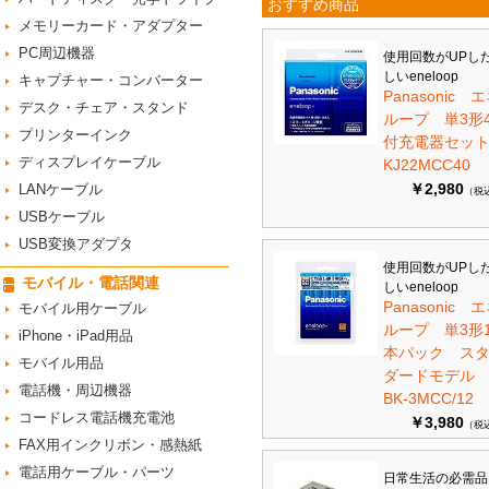
おすすめ商品
メモリーカード・アダプター
PC周辺機器
使用回数がUPし
しいeneloop
キャプチャー・コンバーター
Panasonic 
デスク・チェア・スタンド
ループ 単3形
プリンターインク
付充電器セット 
ディスプレイケーブル
KJ22MCC40
￥2,980
LANケーブル
（税
USBケーブル
USB変換アダプタ
使用回数がUPし
モバイル・電話関連
しいeneloop
Panasonic 
モバイル用ケーブル
ループ 単3形1
iPhone・iPad用品
本パック ス
モバイル用品
ダードモデ
電話機・周辺機器
BK-3MCC/12
コードレス電話機充電池
￥3,980
（税
FAX用インクリボン・感熱紙
電話用ケーブル・パーツ
日常生活の必需品