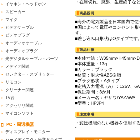
・在庫切れ、廃盤、生産終了な
イヤホン・ヘッドホン
スピーカー
マイク
■海外の電気製品を日本国内で使
■国によって電圧やコンセント
ビデオケーブル
す。
ビデオプラグ
■差し込み口形状はOタイプです
オーディオケーブル
オーディオプラグ
■本体寸法：W35mm×H45mm×D
光デジタルケーブル・パーツ
■本体重量：13g
メディア関連
■カラー：ブラック
セレクター・スプリッター
■材質：耐火性ABS樹脂
■プラグ形状：Aタイプ
リモコン
■定格入力電流（A）：125V、6A
クリーナー関連
■保証期間：3か月
■メーカー名：ヤザワ/YAZAWA
TV台
■型番：HPJP4
アクセサリ関連
マイコンソフト
・変圧機能のない機器を使用する
PC・周辺機器
“
ディスプレイ・モニター
ハードディスク・光学ドライブ