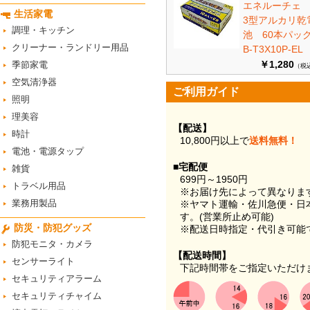
エネルーチェ
生活家電
3型アルカリ乾
調理・キッチン
池 60本パ
クリーナー・ランドリー用品
B-T3X10P-EL
￥1,280
季節家電
（税
空気清浄器
ご利用ガイド
照明
理美容
【配送】
時計
10,800円以上で
送料無料！
電池・電源タップ
■宅配便
雑貨
699円～1950円
トラベル用品
※お届け先によって異なりま
業務用製品
※ヤマト運輸・佐川急便・日
す。(営業所止め可能)
防災・防犯グッズ
※配送日時指定・代引き可能
防犯モニタ・カメラ
【配送時間】
センサーライト
下記時間帯をご指定いただけ
セキュリティアラーム
セキュリティチャイム