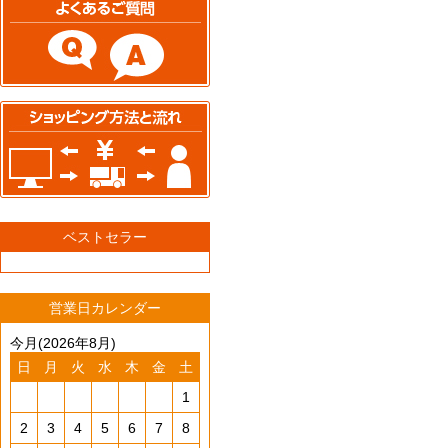
ベストセラー
営業日カレンダー
今月(2026年8月)
日
月
火
水
木
金
土
1
2
3
4
5
6
7
8