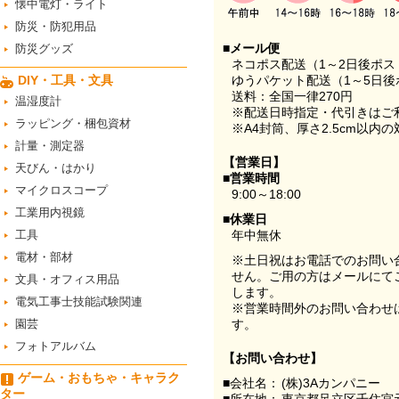
懐中電灯・ライト
防災・防犯用品
■メール便
防災グッズ
ネコポス配送（1～2日後ポ
DIY・工具・文具
ゆうパケット配送（1～5日後
送料：全国一律270円
温湿度計
※配送日時指定・代引きはご
ラッピング・梱包資材
※A4封筒、厚さ2.5cm以内
計量・測定器
【営業日】
天びん・はかり
■営業時間
マイクロスコープ
9:00～18:00
工業用内視鏡
■休業日
工具
年中無休
電材・部材
※土日祝はお電話でのお問い
せん。ご用の方はメールにて
文具・オフィス用品
します。
電気工事士技能試験関連
※営業時間外のお問い合わせ
園芸
す。
フォトアルバム
【お問い合わせ】
ゲーム・おもちゃ・キャラク
■会社名：
(株)3Aカンパニー
ター