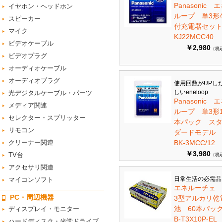
Panasonic 
イヤホン・ヘッドホン
ループ 単3形
スピーカー
付充電器セット 
マイク
KJ22MCC40
ビデオケーブル
￥2,980
（税
ビデオプラグ
オーディオケーブル
オーディオプラグ
使用回数がUPし
しいeneloop
光デジタルケーブル・パーツ
Panasonic 
メディア関連
ループ 単3形1
セレクター・スプリッター
本パック ス
リモコン
ダードモデ
クリーナー関連
BK-3MCC/12
￥3,980
TV台
（税
アクセサリ関連
日常生活の必需品
マイコンソフト
エネルーチェ
PC・周辺機器
3型アルカリ乾
池 60本パ
ディスプレイ・モニター
B-T3X10P-EL
ハードディスク・光学ドライブ