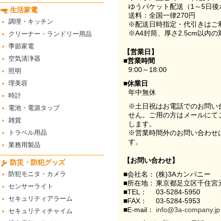
ゆうパケット配送（1～5日後
生活家電
送料：全国一律270円
調理・キッチン
※配送日時指定・代引きはご
※A4封筒、厚さ2.5cm以内
クリーナー・ランドリー用品
季節家電
【営業日】
空気清浄器
■営業時間
9:00～18:00
照明
理美容
■休業日
年中無休
時計
※土日祝はお電話でのお問い
電池・電源タップ
せん。ご用の方はメールにて
雑貨
します。
トラベル用品
※営業時間外のお問い合わせ
す。
業務用製品
【お問い合わせ】
防災・防犯グッズ
防犯モニタ・カメラ
■会社名：
(株)3Aカンパニー
■所在地：
東京都足立区千住宮元
センサーライト
■TEL：
03-5284-5950
セキュリティアラーム
■FAX：
03-5284-5953
■E-mail：
info@3a-company.jp
セキュリティチャイム