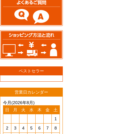
ベストセラー
営業日カレンダー
今月(2026年8月)
日
月
火
水
木
金
土
1
2
3
4
5
6
7
8