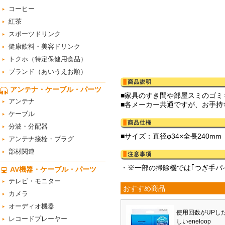
コーヒー
紅茶
スポーツドリンク
健康飲料・美容ドリンク
トクホ（特定保健用食品）
ブランド（あいうえお順）
アンテナ・ケーブル・パーツ
■家具のすき間や部屋スミのゴミ
アンテナ
■各メーカー共通ですが、お手
ケーブル
分波・分配器
■サイズ：直径φ34×全長240mm
アンテナ接栓・プラグ
部材関連
・※一部の掃除機では｢つぎ手パ
AV機器・ケーブル・パーツ
テレビ・モニター
おすすめ商品
カメラ
オーディオ機器
使用回数がUPし
レコードプレーヤー
しいeneloop