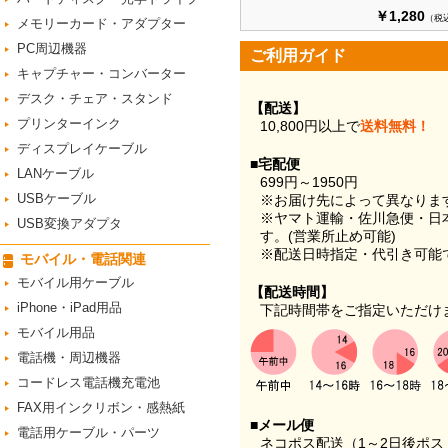
￥1,280
（税
メモリーカード・アダプター
PC周辺機器
ご利用ガイド
キャプチャー・コンバーター
デスク・チェア・スタンド
【配送】
プリンターインク
10,800円以上で
送料無料！
ディスプレイケーブル
■宅配便
LANケーブル
699円～1950円
USBケーブル
※お届け先によって異なりま
※ヤマト運輸・佐川急便・日
USB変換アダプタ
す。(営業所止め可能)
※配送日時指定・代引き可能
モバイル・電話関連
モバイル用ケーブル
【配送時間】
iPhone・iPad用品
下記時間帯をご指定いただけ
モバイル用品
電話機・周辺機器
コードレス電話機充電池
FAX用インクリボン・感熱紙
■メール便
電話用ケーブル・パーツ
ネコポス配送（1～2日後ポ