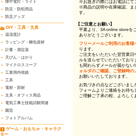
懐中電灯・ライト
※お急ぎの際にはお電話にて
※商品の説明や在庫確認、ま
防災・防犯用品
す。
防災グッズ
【ご注意とお願い】
DIY・工具・文具
平素より、3A online st
温湿度計
ありがとうございます。
ラッピング・梱包資材
フリーメールご利用のお客様
ります。
計量・測定器
ご注文をいただいた翌営業日
天びん・はかり
ルを送らせていただいており
マイクロスコープ
も関わらずメールが届かない
ォルダのご確認、ご登録時の
工業用内視鏡
お願いいたしております。
工具
お気づきの点などございまし
電材・部材
フォームよりご連絡をお待ち
文具・オフィス用品
ご理解ご了承の程、よろしく
電気工事士技能試験関連
園芸
フォトアルバム
ゲーム・おもちゃ・キャラク
ター