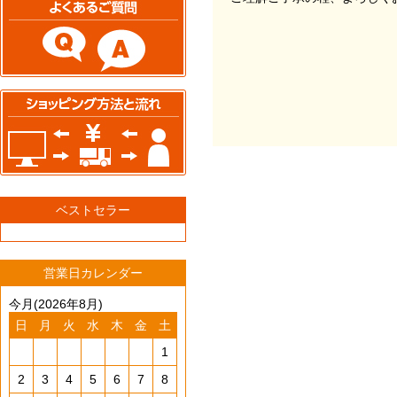
ベストセラー
営業日カレンダー
今月(2026年8月)
日
月
火
水
木
金
土
1
2
3
4
5
6
7
8