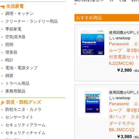
“
生活家電
調理・キッチン
おすすめ商品
クリーナー・ランドリー用品
季節家電
使用回数がUPし
空気清浄器
しいeneloop
Panasonic 
照明
ループ 単3形
理美容
付充電器セット 
時計
KJ22MCC40
電池・電源タップ
￥2,980
（税
雑貨
トラベル用品
業務用製品
使用回数がUPし
しいeneloop
防災・防犯グッズ
Panasonic 
防犯モニタ・カメラ
ループ 単3形1
本パック ス
センサーライト
ダードモデ
セキュリティアラーム
BK-3MCC/12
セキュリティチャイム
￥3,980
（税