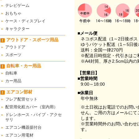
テレビゲーム
おもちゃ
ケース・ディスプレイ
キャラクター
■メール便
ネコポス配送（1～2日後ポ
アウトドア・スポーツ用品
ゆうパケット配送（1～5日後
アウトドア
送料：全国一律270円
スポーツ
※配送日時指定・代引きはご
※A4封筒、厚さ2.5cm以内
自転車・カー用品
【営業日】
自転車
■営業時間
カー用品
9:00～18:00
エアコン部材
■休業日
年中無休
フレア配管セット
配管用化粧カバー（室内用）
※土日祝はお電話でのお問い
せん。ご用の方はメールにて
ドレンホース・パイプ・アクセ
します。
サリ
※営業時間外のお問い合わせ
エアコン機器据付台
す。
エアコン用電材