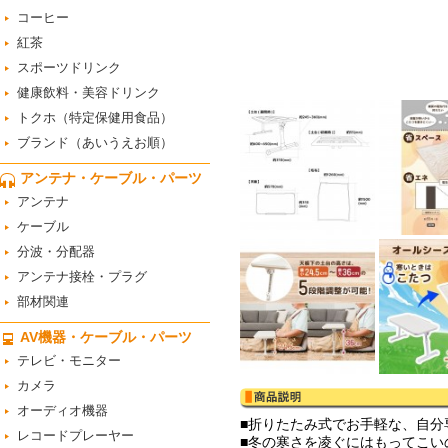
コーヒー
紅茶
スポーツドリンク
健康飲料・美容ドリンク
トクホ（特定保健用食品）
ブランド（あいうえお順）
アンテナ・ケーブル・パーツ
アンテナ
ケーブル
分波・分配器
アンテナ接栓・プラグ
部材関連
AV機器・ケーブル・パーツ
テレビ・モニター
カメラ
オーディオ機器
■折りたたみ式でお手軽な、自分
レコードプレーヤー
■冬の寒さを凌ぐにはもってこい