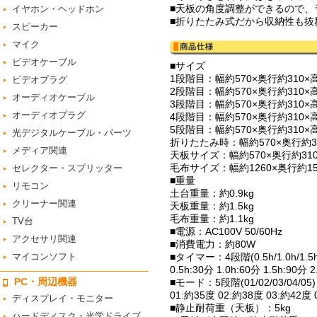
■天板の角度調整ができるので、
イヤホン・ヘッドホン
■折りたたみ式だから収納性も抜
スピーカー
マイク
ビデオケーブル
■サイズ
1段階目：幅約570×奥行約310×
ビデオプラグ
2段階目：幅約570×奥行約310×
オーディオケーブル
3段階目：幅約570×奥行約310×
オーディオプラグ
4段階目：幅約570×奥行約310×
5段階目：幅約570×奥行約310×
光デジタルケーブル・パーツ
折りたたみ時：幅約570×奥行約31
メディア関連
天板サイズ：幅約570×奥行約310
毛布サイズ：幅約1260×奥行約150
セレクター・スプリッター
■重量
リモコン
土台重量：約0.9kg
クリーナー関連
天板重量：約1.5kg
毛布重量：約1.1kg
TV台
■電源：AC100V 50/60Hz
アクセサリ関連
■消費電力：約80W
マイコンソフト
■タイマー：4段階(0.5h/1.0h/1.5h/
0.5h:30分 1.0h:60分 1.5h:90分 
PC・周辺機器
■モード：5段階(01/02/03/04/05)
01:約35度 02:約38度 03:約42度 
ディスプレイ・モニター
■静止耐荷重（天板）：5kg
ハードディスク・光学ドライブ