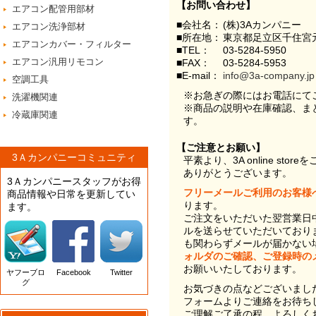
【お問い合わせ】
エアコン配管用部材
■会社名：
(株)3Aカンパニー
エアコン洗浄部材
■所在地：
東京都足立区千住宮元
エアコンカバー・フィルター
■TEL：
03-5284-5950
エアコン汎用リモコン
■FAX：
03-5284-5953
■E-mail：
info@3a-company.jp
空調工具
※お急ぎの際にはお電話にて
洗濯機関連
※商品の説明や在庫確認、ま
冷蔵庫関連
す。
【ご注意とお願い】
3Ａカンパニーコミュニティ
平素より、3A online st
ありがとうございます。
3Ａカンパニースタッフがお得
フリーメールご利用のお客様
商品情報や日常を更新してい
ります。
ます。
ご注文をいただいた翌営業日
ルを送らせていただいており
も関わらずメールが届かない
ォルダのご確認、ご登録時の
お願いいたしております。
ヤフーブロ
Facebook
Twitter
グ
お気づきの点などございまし
フォームよりご連絡をお待ち
ご理解ご了承の程、よろしく