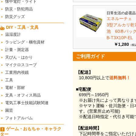
懐中電灯・ライト
防災・防犯用品
日常生活の必需品
防災グッズ
エネルーチェ
3型アルカリ乾
DIY・工具・文具
池 60本パ
温湿度計
B-T3X10P-EL
ラッピング・梱包資材
￥1,280
（税
計量・測定器
ご利用ガイド
天びん・はかり
マイクロスコープ
【配送】
工業用内視鏡
10,800円以上で
送料無料！
工具
電材・部材
■宅配便
699円～1950円
文具・オフィス用品
※お届け先によって異なりま
電気工事士技能試験関連
※ヤマト運輸・佐川急便・日
園芸
す。(営業所止め可能)
※配送日時指定・代引き可能
フォトアルバム
【配送時間】
ゲーム・おもちゃ・キャラク
下記時間帯をご指定いただけ
ター