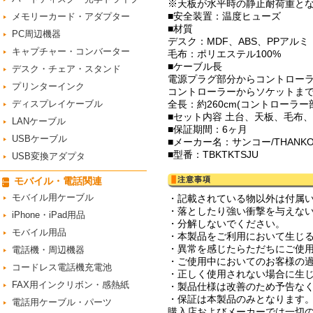
※天板が水平時の静止耐荷重と
■安全装置：温度ヒューズ
メモリーカード・アダプター
■材質
PC周辺機器
デスク：MDF、ABS、PPアルミ
キャプチャー・コンバーター
毛布：ポリエステル100%
■ケーブル長
デスク・チェア・スタンド
電源プラグ部分からコントローラ
プリンターインク
コントローラーからソケットまで
ディスプレイケーブル
全長：約260cm(コントローラー
■セット内容 土台、天板、毛布
LANケーブル
■保証期間：6ヶ月
USBケーブル
■メーカー名：サンコー/THANK
■型番：TBKTKTSJU
USB変換アダプタ
モバイル・電話関連
モバイル用ケーブル
・記載されている物以外は付属
・落としたり強い衝撃を与えな
iPhone・iPad用品
・分解しないでください。
モバイル用品
・本製品をご利用において生じ
・異常を感じたらただちにご使
電話機・周辺機器
・ご使用中においてのお客様の
コードレス電話機充電池
・正しく使用されない場合に生
FAX用インクリボン・感熱紙
・製品仕様は改善のため予告な
・保証は本製品のみとなります
電話用ケーブル・パーツ
購入店およびメーカーでは一切