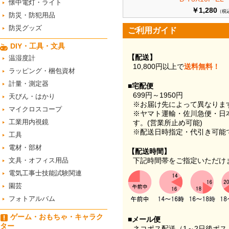
懐中電灯・ライト
￥1,280
（税
防災・防犯用品
防災グッズ
ご利用ガイド
DIY・工具・文具
【配送】
温湿度計
10,800円以上で
送料無料！
ラッピング・梱包資材
計量・測定器
■宅配便
699円～1950円
天びん・はかり
※お届け先によって異なりま
マイクロスコープ
※ヤマト運輸・佐川急便・日
工業用内視鏡
す。(営業所止め可能)
※配送日時指定・代引き可能
工具
電材・部材
【配送時間】
文具・オフィス用品
下記時間帯をご指定いただけ
電気工事士技能試験関連
園芸
フォトアルバム
ゲーム・おもちゃ・キャラク
■メール便
ター
ネコポス配送（1～2日後ポ