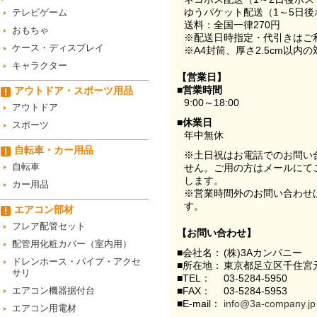
ゆうパケット配送（1～5日後
テレビゲーム
送料：全国一律270円
おもちゃ
※配送日時指定・代引きはご
ケース・ディスプレイ
※A4封筒、厚さ2.5cm以内
キャラクター
【営業日】
■営業時間
アウトドア・スポーツ用品
9:00～18:00
アウトドア
■休業日
スポーツ
年中無休
自転車・カー用品
※土日祝はお電話でのお問い
自転車
せん。ご用の方はメールにて
します。
カー用品
※営業時間外のお問い合わせ
す。
エアコン部材
フレア配管セット
【お問い合わせ】
配管用化粧カバー（室内用）
■会社名：
(株)3Aカンパニー
ドレンホース・パイプ・アクセ
■所在地：
東京都足立区千住宮元
サリ
■TEL：
03-5284-5950
エアコン機器据付台
■FAX：
03-5284-5953
■E-mail：
info@3a-company.jp
エアコン用電材