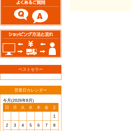
ベストセラー
営業日カレンダー
今月(2026年8月)
日
月
火
水
木
金
土
1
2
3
4
5
6
7
8