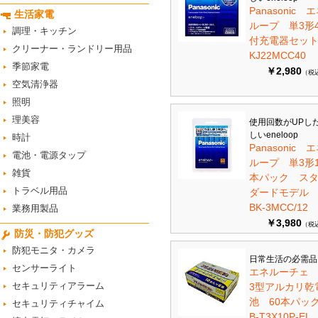
Panasonic 
生活家電
ループ 単3形
調理・キッチン
付充電器セット 
クリーナー・ランドリー用品
KJ22MCC40
季節家電
￥2,980
（税
空気清浄器
照明
理美容
使用回数がUPし
しいeneloop
時計
Panasonic 
電池・電源タップ
ループ 単3形1
雑貨
本パック ス
トラベル用品
ダードモデ
BK-3MCC/12
業務用製品
￥3,980
（税
防災・防犯グッズ
防犯モニタ・カメラ
日常生活の必需品
センサーライト
エネルーチェ
セキュリティアラーム
3型アルカリ乾
池 60本パ
セキュリティチャイム
B-T3X10P-EL