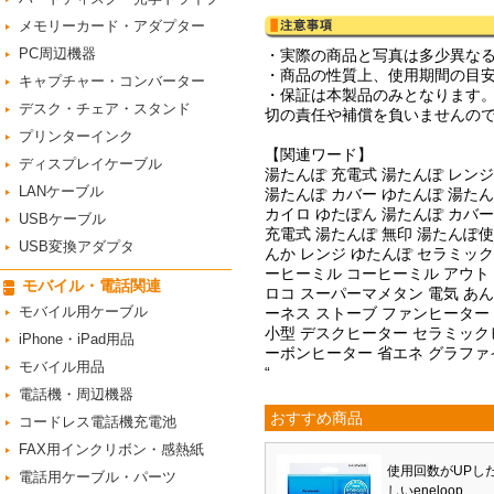
メモリーカード・アダプター
PC周辺機器
・実際の商品と写真は多少異な
・商品の性質上、使用期間の目安
キャプチャー・コンバーター
・保証は本製品のみとなります
デスク・チェア・スタンド
切の責任や補償を負いませんの
プリンターインク
【関連ワード】
ディスプレイケーブル
湯たんぽ 充電式 湯たんぽ レンジ
LANケーブル
湯たんぽ カバー ゆたんぽ 湯たん
カイロ ゆたぽん 湯たんぽ カバー
USBケーブル
充電式 湯たんぽ 無印 湯たんぽ使
USB変換アダプタ
んか レンジ ゆたんぽ セラミッ
ーヒーミル コーヒーミル アウト
モバイル・電話関連
ロコ スーパーマメタン 電気 あん
モバイル用ケーブル
ーネス ストーブ ファンヒーター
小型 デスクヒーター セラミック
iPhone・iPad用品
ーボンヒーター 省エネ グラファ
モバイル用品
“
電話機・周辺機器
おすすめ商品
コードレス電話機充電池
FAX用インクリボン・感熱紙
使用回数がUPし
電話用ケーブル・パーツ
しいeneloop