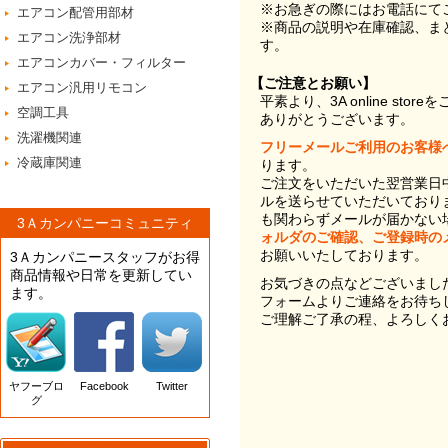
※お急ぎの際にはお電話にて
エアコン配管用部材
※商品の説明や在庫確認、ま
エアコン洗浄部材
す。
エアコンカバー・フィルター
【ご注意とお願い】
エアコン汎用リモコン
平素より、3A online st
空調工具
ありがとうございます。
洗濯機関連
フリーメールご利用のお客様
冷蔵庫関連
ります。
ご注文をいただいた翌営業日
ルを送らせていただいており
も関わらずメールが届かない
3Ａカンパニーコミュニティ
ォルダのご確認、ご登録時の
お願いいたしております。
3Ａカンパニースタッフがお得
商品情報や日常を更新してい
お気づきの点などございまし
ます。
フォームよりご連絡をお待ち
ご理解ご了承の程、よろしく
ヤフーブロ
Facebook
Twitter
グ