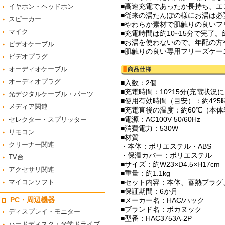
■高速充電であったか長持ち、エ
イヤホン・ヘッドホン
■従来の湯たんぽの様にお湯は
スピーカー
■やわらか素材で肌触りの良いフ
マイク
■充電時間は約10~15分で完
■お湯を使わないので、年配の方
ビデオケーブル
■肌触りの良い専用フリーズケー
ビデオプラグ
オーディオケーブル
オーディオプラグ
■入数：2個
■充電時間：10?15分(充電状況
光デジタルケーブル・パーツ
■使用有効時間（目安）：約4?
メディア関連
■充電直後の温度：約60℃（本
■電源：AC100V 50/60Hz
セレクター・スプリッター
■消費電力：530W
リモコン
■材質
クリーナー関連
・本体：ポリエステル・ABS
・保温カバー：ポリエステル
TV台
■サイズ：約W23×D4.5×H17cm
アクセサリ関連
■重量：約1.1kg
マイコンソフト
■セット内容：本体、蓄熱プラグ
■保証期間：6か月
PC・周辺機器
■メーカー名：HAC/ハック
■ブランド名：ポカヌック
ディスプレイ・モニター
■型番：HAC3753A-2P
ハードディスク・光学ドライブ