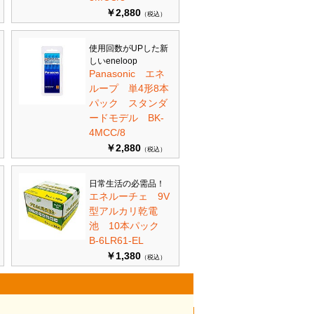
￥2,880
（税込）
使用回数がUPした新
しいeneloop
Panasonic エネ
ループ 単4形8本
パック スタンダ
ードモデル BK-
4MCC/8
￥2,880
（税込）
日常生活の必需品！
エネルーチェ 9V
型アルカリ乾電
池 10本パック
B-6LR61-EL
￥1,380
（税込）