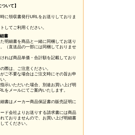
について】
時に領収書発行URLをお送りしておりま
ウトしてご利用ください。
明細書
した明細書を商品と一緒に同梱してお送り
す。（直送品の一部には同梱しておりませ
なければ商品単価・合計額を記載しており
用の際は、ご注意ください。
梱がご不要な場合はご注文時にその旨お申
さい。
ご指示いただいた場合、別途お買い上げ明
RLをメールにてご案内いたします。
明細書はメーカー商品保証書の販売証明に
カード会社よりお送りする請求書には商品
されておりませんので、お買い上げ明細書
管してください。
】