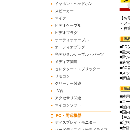
イヤホン・ヘッドホン
スピーカー
【お
マイク
・メ
ビデオケーブル
・在
ビデオプラグ
オーディオケーブル
■P
オーディオプラグ
■最
光デジタルケーブル・パーツ
■雷
メディア関連
■過
■A
セレクター・スプリッター
■ス
リモコン
■断
クリーナー関連
TV台
■使用
アクセサリ関連
■コ
マイコンソフト
■屋
■国
PC・周辺機器
【A
ディスプレイ・モニター
■定格
■合計
ハードディスク・光学ドライブ