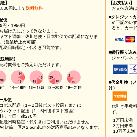
配送】
【お支払い】
0,800円以上で
送料無料！
お支払方法
■クレジット
配便
※下記のい
99円～1950円
ると、カー
お届け先によって異なります。
ヤマト運輸・佐川急便・日本郵便での配送になりま
。(営業所止め可能)
配送日時指定・代引き可能です。
■銀行振り込
ジャパンネッ
配送時間】
記時間帯をご指定いただけます。
■代金引換（
け）
ール便
コポス配送（1～2日後ポスト投函）または、
代引き手数
うパケット配送（1～5日後ポスト投函）
す。
料：全国一律270円
1万円未満
配送日時指定・代引きはご利用いただけません
3万円未満
A4封筒、厚さ2.5cm以内の対応商品のみとなります。
10万円未満