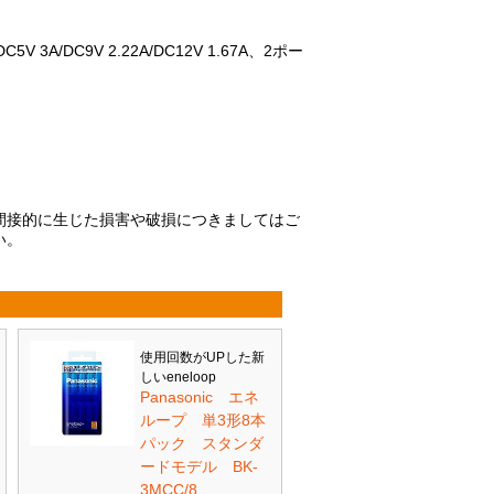
5V 3A/DC9V 2.22A/DC12V 1.67A、2ポー
間接的に生じた損害や破損につきましてはご
い。
使用回数がUPした新
しいeneloop
Panasonic エネ
ループ 単3形8本
パック スタンダ
ードモデル BK-
3MCC/8