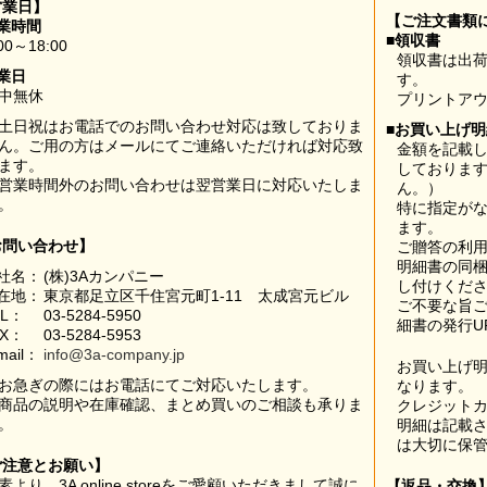
営業日】
【ご注文書類
業時間
■領収書
00～18:00
領収書は出荷
業日
す。
中無休
プリントア
土日祝はお電話でのお問い合わせ対応は致しておりま
■お買い上げ
ん。ご用の方はメールにてご連絡いただければ対応致
金額を記載
ます。
しておりま
営業時間外のお問い合わせは翌営業日に対応いたしま
ん。）
。
特に指定が
ます。
お問い合わせ】
ご贈答の利
明細書の同
社名：
(株)3Aカンパニー
し付けくだ
在地：
東京都足立区千住宮元町1-11 太成宮元ビル
ご不要な旨
EL：
03-5284-5950
細書の発行U
AX：
03-5284-5953
mail：
info@3a-company.jp
お買い上げ
お急ぎの際にはお電話にてご対応いたします。
なります。
商品の説明や在庫確認、まとめ買いのご相談も承りま
クレジット
。
明細は記載
は大切に保
ご注意とお願い】
素より、3A online storeをご愛顧いただきまして誠に
【返品・交換