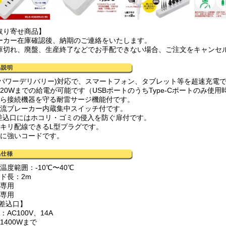
取り寄せ商品】
ーカー在庫確認後、納期のご連絡をいたします。
庫切れ、廃盤、生産終了などでお手配できない場合、ご注文をキャンセ
D(パワーデリバリー)対応で、スマートフォン、タブレット等を超速充電
大20Wまでの給電が可能です（USBポートのうちType-Cポートのみ使用
から接続機器を守る耐雷サージ機能付です。
電流ブレーカー内蔵集中スイッチ付です。
C差込口にはホコリ・ゴミの侵入を防ぐ扉付です。
ッキリ配線できるL型プラグです。
線に強いコードです。
温度範囲：-10℃〜40℃
ード長：2m
内専用
内専用
C差込口】
：AC100V、14A
1400Wまで