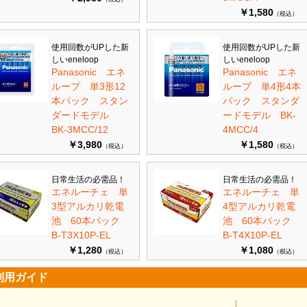
￥1,580
（税込）
使用回数がUPした新
使用回数がUPした新
しいeneloop
しいeneloop
Panasonic エネ
Panasonic エネ
ループ 単3形12
ループ 単4形4本
本パック スタン
パック スタンダ
ダードモデル
ードモデル BK-
BK-3MCC/12
4MCC/4
￥3,980
￥1,580
（税込）
（税込）
日常生活の必需品！
日常生活の必需品！
エネルーチェ 単
エネルーチェ 単
3型アルカリ乾電
4型アルカリ乾電
池 60本パック
池 60本パック
B-T3X10P-EL
B-T4X10P-EL
￥1,280
￥1,080
（税込）
（税込）
利用ガイド