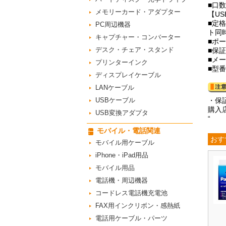
■口
メモリーカード・アダプター
【U
■定格T
PC周辺機器
ト同時
キャプチャー・コンバーター
■ポー
デスク・チェア・スタンド
■保
■メー
プリンターインク
■型番
ディスプレイケーブル
LANケーブル
USBケーブル
・保
購入
USB変換アダプタ
“
モバイル・電話関連
おす
モバイル用ケーブル
iPhone・iPad用品
モバイル用品
電話機・周辺機器
コードレス電話機充電池
FAX用インクリボン・感熱紙
電話用ケーブル・パーツ