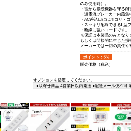
のみ使用時）。
・雷から接続機器を守る耐
・過電流ブレーカー内蔵集
・AC差込口にはホコリ・
・スッキリ配線できるL型
・断線に強いコードです。
※保証は本製品のみとなり
もしくは間接的に生じた損
メーカーでは一切の責任や
ポイント：5%
販売価格
（税込）
オプションを指定してください。
●取寄せ商品 4営業日以内発送 ●配送メール便不可 宅