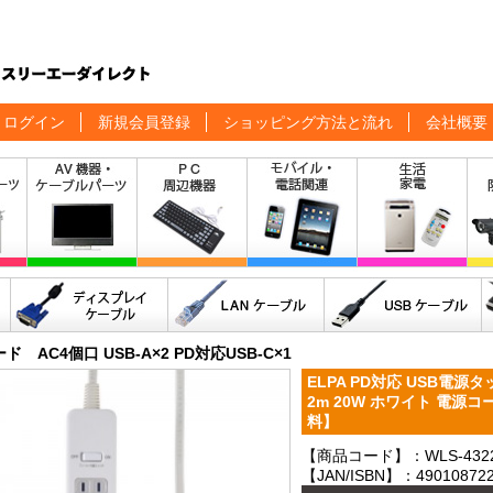
ログイン
新規会員登録
ショッピング方法と流れ
会社概要
ド AC4個口 USB-A×2 PD対応USB-C×1
ELPA PD対応 USB電源タッ
2m 20W ホワイト 電源コー
料】
【商品コード】：WLS-432
【JAN/ISBN】：490108722