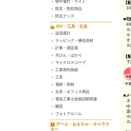
懐中電灯・ライト
【
1
防災・防犯用品
防災グッズ
■宅
6
DIY・工具・文具
※
温湿度計
※
す
ラッピング・梱包資材
※
計量・測定器
天びん・はかり
【
下
マイクロスコープ
工業用内視鏡
工具
電材・部材
文具・オフィス用品
■メ
電気工事士技能試験関連
ネ
ゆ
園芸
送
フォトアルバム
※
※
ゲーム・おもちゃ・キャラク
ター