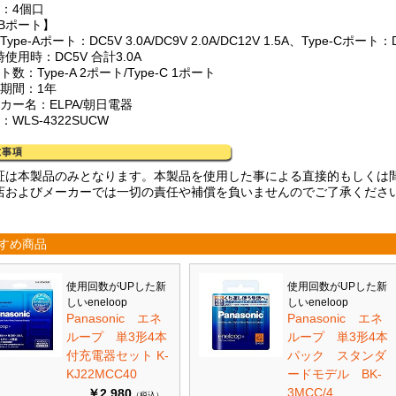
数：4個口
SBポート】
ype-Aポート：DC5V 3.0A/DC9V 2.0A/DC12V 1.5A、Type-Cポート：DC
使用時：DC5V 合計3.0A
ト数：Type-A 2ポート/Type-C 1ポート
証期間：1年
カー名：ELPA/朝日電器
：WLS-4322SUCW
証は本製品のみとなります。本製品を使用した事による直接的もしくは
店およびメーカーでは一切の責任や補償を負いませんのでご了承くださ
すめ商品
使用回数がUPした新
使用回数がUPした新
しいeneloop
しいeneloop
Panasonic エネ
Panasonic エネ
ループ 単3形4本
ループ 単3形4本
付充電器セット K-
パック スタンダ
KJ22MCC40
ードモデル BK-
3MCC/4
￥2,980
（税込）