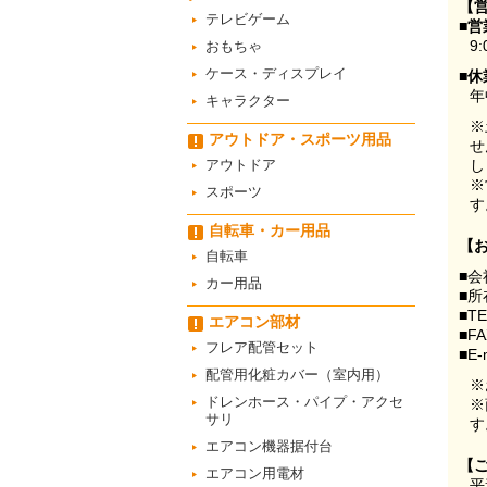
【
テレビゲーム
■営
9:
おもちゃ
ケース・ディスプレイ
■休
年
キャラクター
※
アウトドア・スポーツ用品
せ
アウトドア
し
※
スポーツ
す
自転車・カー用品
【
自転車
■会
カー用品
■所
■T
エアコン部材
■F
フレア配管セット
■E-
配管用化粧カバー（室内用）
※
ドレンホース・パイプ・アクセ
※
サリ
す
エアコン機器据付台
【
エアコン用電材
平