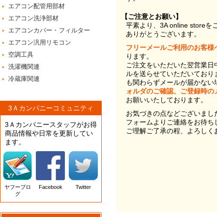
エアコン配管用部材
【ご注意とお願い】
エアコン洗浄部材
平素より、3A online st
エアコンカバー・フィルター
ありがとうございます。
エアコン汎用リモコン
フリーメールご利用のお客様
空調工具
ります。
ご注文をいただいた翌営業日
洗濯機関連
ルを送らせていただいており
冷蔵庫関連
も関わらずメールが届かない
ォルダのご確認、ご登録時の
お願いいたしております。
3Ａカンパニーコミュニティ
お気づきの点などございまし
フォームよりご連絡をお待ち
3Ａカンパニースタッフがお得
ご理解ご了承の程、よろしく
商品情報や日常を更新してい
ます。
ヤフーブロ
Facebook
Twitter
グ