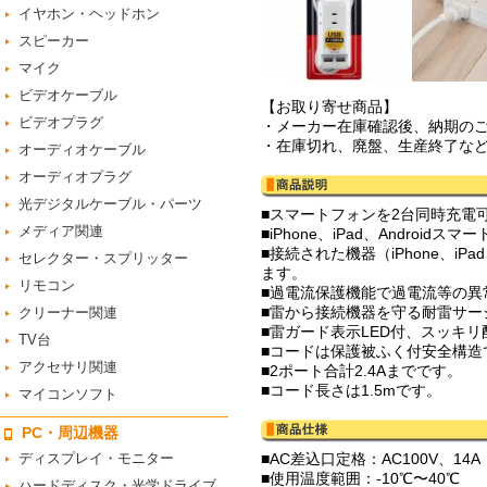
イヤホン・ヘッドホン
スピーカー
マイク
ビデオケーブル
【お取り寄せ商品】
ビデオプラグ
・メーカー在庫確認後、納期の
・在庫切れ、廃盤、生産終了な
オーディオケーブル
オーディオプラグ
光デジタルケーブル・パーツ
■スマートフォンを2台同時充電
メディア関連
■iPhone、iPad、Androi
■接続された機器（iPhone、i
セレクター・スプリッター
ます。
リモコン
■過電流保護機能で過電流等の異
■雷から接続機器を守る耐雷サー
クリーナー関連
■雷ガード表示LED付、スッキ
TV台
■コードは保護被ふく付安全構造
アクセサリ関連
■2ポート合計2.4Aまでです。
■コード長さは1.5mです。
マイコンソフト
PC・周辺機器
ディスプレイ・モニター
■AC差込口定格：AC100V、14A
■使用温度範囲：-10℃〜40℃
ハードディスク・光学ドライブ