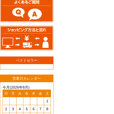
ベストセラー
営業日カレンダー
今月(2026年8月)
日
月
火
水
木
金
土
1
2
3
4
5
6
7
8