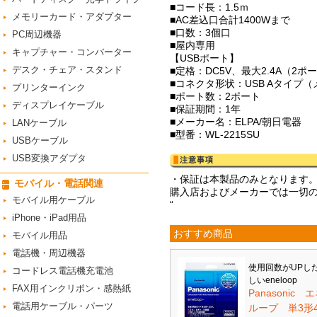
■コード長：1.5ｍ
メモリーカード・アダプター
■AC差込口合計1400Wまで
■口数：3個口
PC周辺機器
■屋内専用
キャプチャー・コンバーター
【USBポート】
デスク・チェア・スタンド
■定格：DC5V、最大2.4A（2ポ
■コネクタ形状：USB Aタイプ（
プリンターインク
■ポート数：2ポート
ディスプレイケーブル
■保証期間：1年
■メーカー名：ELPA/朝日電器
LANケーブル
■型番：WL-2215SU
USBケーブル
USB変換アダプタ
・保証は本製品のみとなります
モバイル・電話関連
購入店およびメーカーでは一切
モバイル用ケーブル
“
iPhone・iPad用品
おすすめ商品
モバイル用品
電話機・周辺機器
使用回数がUPし
コードレス電話機充電池
しいeneloop
FAX用インクリボン・感熱紙
Panasonic 
電話用ケーブル・パーツ
ループ 単3形