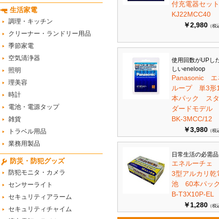
付充電器セット 
生活家電
KJ22MCC40
調理・キッチン
￥2,980
（税
クリーナー・ランドリー用品
季節家電
空気清浄器
使用回数がUPし
しいeneloop
照明
Panasonic 
理美容
ループ 単3形1
時計
本パック ス
電池・電源タップ
ダードモデ
BK-3MCC/12
雑貨
￥3,980
トラベル用品
（税
業務用製品
日常生活の必需品
防災・防犯グッズ
エネルーチェ
防犯モニタ・カメラ
3型アルカリ乾
池 60本パ
センサーライト
B-T3X10P-EL
セキュリティアラーム
￥1,280
（税
セキュリティチャイム