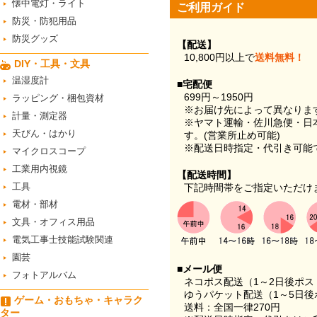
懐中電灯・ライト
ご利用ガイド
防災・防犯用品
防災グッズ
【配送】
10,800円以上で
送料無料！
DIY・工具・文具
温湿度計
■宅配便
699円～1950円
ラッピング・梱包資材
※お届け先によって異なりま
計量・測定器
※ヤマト運輸・佐川急便・日
天びん・はかり
す。(営業所止め可能)
※配送日時指定・代引き可能
マイクロスコープ
工業用内視鏡
【配送時間】
工具
下記時間帯をご指定いただけ
電材・部材
文具・オフィス用品
電気工事士技能試験関連
園芸
■メール便
フォトアルバム
ネコポス配送（1～2日後ポ
ゆうパケット配送（1～5日後
ゲーム・おもちゃ・キャラク
送料：全国一律270円
ター