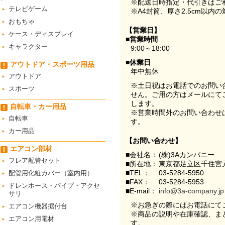
※配送日時指定・代引きはご
テレビゲーム
※A4封筒、厚さ2.5cm以内
おもちゃ
【営業日】
ケース・ディスプレイ
■営業時間
キャラクター
9:00～18:00
■休業日
アウトドア・スポーツ用品
年中無休
アウトドア
※土日祝はお電話でのお問い
スポーツ
せん。ご用の方はメールにて
します。
自転車・カー用品
※営業時間外のお問い合わせ
自転車
す。
カー用品
【お問い合わせ】
エアコン部材
■会社名：
(株)3Aカンパニー
フレア配管セット
■所在地：
東京都足立区千住宮元
■TEL：
03-5284-5950
配管用化粧カバー（室内用）
■FAX：
03-5284-5953
ドレンホース・パイプ・アクセ
■E-mail：
info@3a-company.jp
サリ
※お急ぎの際にはお電話にて
エアコン機器据付台
※商品の説明や在庫確認、ま
エアコン用電材
す。