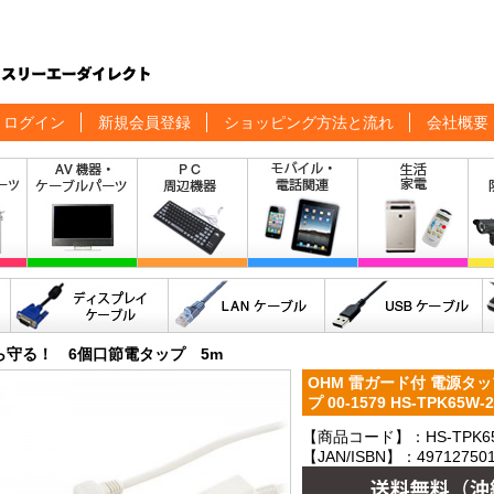
ログイン
新規会員登録
ショッピング方法と流れ
会社概要
ら守る！ 6個口節電タップ 5m
OHM 雷ガード付 電源タッ
プ 00-1579 HS-TPK65
【商品コード】：HS-TPK65
【JAN/ISBN】：497127501