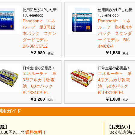
使用回数がUPした新
使用回数がUPした新
しいeneloop
しいeneloop
Panasonic エネ
Panasonic エネ
ループ 単3形12
ループ 単4形4本
本パック スタン
パック スタンダ
ダードモデル
ードモデル BK-
BK-3MCC/12
4MCC/4
￥3,980
￥1,580
（税込）
（税込）
日常生活の必需品！
日常生活の必需品！
エネルーチェ 単
エネルーチェ 単
3型アルカリ乾電
4型アルカリ乾電
池 60本パック
池 60本パック
B-T3X10P-EL
B-T4X10P-EL
￥1,280
￥1,080
（税込）
（税込）
利用ガイド
配送】
【お支払い】
0,800円以上で
送料無料！
お支払方法