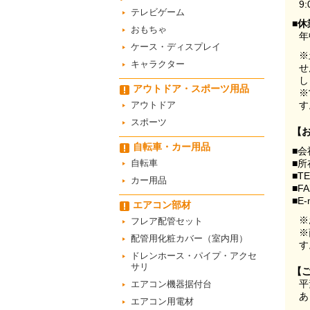
9:
テレビゲーム
■休
おもちゃ
年
ケース・ディスプレイ
※
キャラクター
せ
し
アウトドア・スポーツ用品
※
アウトドア
す
スポーツ
【
自転車・カー用品
■会
自転車
■所
■T
カー用品
■F
■E-
エアコン部材
※
フレア配管セット
※
配管用化粧カバー（室内用）
す
ドレンホース・パイプ・アクセ
サリ
【
平
エアコン機器据付台
あ
エアコン用電材