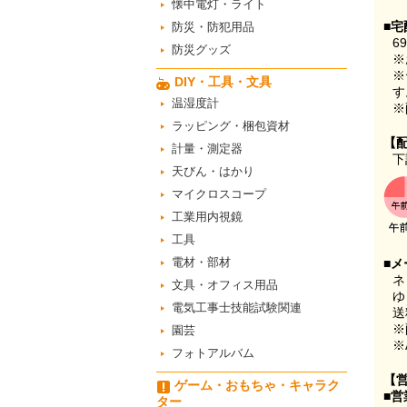
懐中電灯・ライト
■宅
防災・防犯用品
6
防災グッズ
※
※
DIY・工具・文具
す
温湿度計
※
ラッピング・梱包資材
【
計量・測定器
下
天びん・はかり
マイクロスコープ
工業用内視鏡
工具
電材・部材
■メ
ネ
文具・オフィス用品
ゆ
電気工事士技能試験関連
送
※
園芸
※
フォトアルバム
【
ゲーム・おもちゃ・キャラク
■営
ター