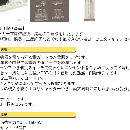
取り寄せ商品】
ーカー在庫確認後、納期のご連絡をいたします。
庫切れ、廃盤、生産終了などでお手配できない場合、ご注文をキャンセ
密機器を雷から守る雷ガードつき電源タップです。
軽減素子内蔵で落雷時のダメージを軽減します。
EDランプつき個別スイッチで使わないコンセントをこまめに切って節電
ンセント周りに熱に強いPBT樹脂を使用した難燃・耐熱ボディです。
夫な二重被ふくコードです。
型プラグで壁に沿ってすっきり配線できます。
コリの侵入を防ぐホコリシャッターつき。両方同時に差し込まれた時だ
はホワイトです。
個口、長さは5mです。
消費電力合計：1500W
ンセント：6個口