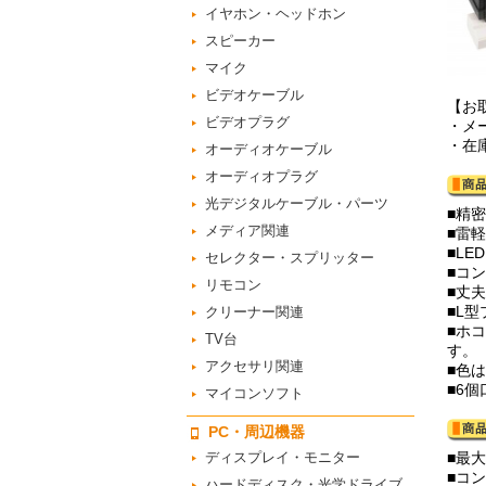
イヤホン・ヘッドホン
スピーカー
マイク
ビデオケーブル
【お
ビデオプラグ
・メ
・在
オーディオケーブル
オーディオプラグ
光デジタルケーブル・パーツ
■精
メディア関連
■雷
■L
セレクター・スプリッター
■コ
リモコン
■丈
■L
クリーナー関連
■ホ
TV台
す。
アクセサリ関連
■色
■6
マイコンソフト
PC・周辺機器
ディスプレイ・モニター
■最大
■コ
ハードディスク・光学ドライブ