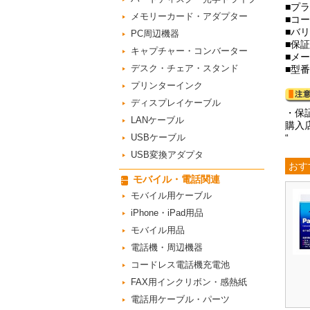
■プ
メモリーカード・アダプター
■コ
■バリ
PC周辺機器
■保
キャプチャー・コンバーター
■メ
デスク・チェア・スタンド
■型番
プリンターインク
ディスプレイケーブル
・保
LANケーブル
購入
USBケーブル
“
USB変換アダプタ
おす
モバイル・電話関連
モバイル用ケーブル
iPhone・iPad用品
モバイル用品
電話機・周辺機器
コードレス電話機充電池
FAX用インクリボン・感熱紙
電話用ケーブル・パーツ