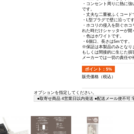
・コンセント周りに熱に強
です。
・丈夫な二重被ふくコード
・L型プラグで壁に沿って
・ホコリの侵入を防ぐホコ
れた時だけシャッターが開
・色はホワイトです。
・6個口、長さは5mです。
※保証は本製品のみとなり
もしくは間接的に生じた損
メーカーでは一切の責任や
ポイント：5%
販売価格
（税込）
オプションを指定してください。
●取寄せ商品 4営業日以内発送 ●配送メール便不可 宅