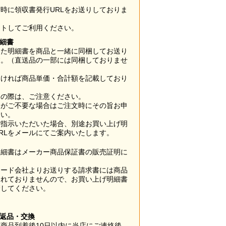
時に領収書発行URLをお送りしておりま
ウトしてご利用ください。
明細書
した明細書を商品と一緒に同梱してお送り
す。（直送品の一部には同梱しておりませ
なければ商品単価・合計額を記載しており
用の際は、ご注意ください。
梱がご不要な場合はご注文時にその旨お申
さい。
ご指示いただいた場合、別途お買い上げ明
RLをメールにてご案内いたします。
明細書はメーカー商品保証書の販売証明に
カード会社よりお送りする請求書には商品
されておりませんので、お買い上げ明細書
管してください。
】
の返品・交換
商品到着後10日以内に当店にご連絡後、