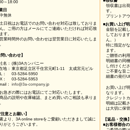
■領収書
00～18:00
領収書は出荷
業日
す。
中無休
プリントア
土日祝はお電話でのお問い合わせ対応は致しておりま
■お買い上げ
ん。ご用の方はメールにてご連絡いただければ対応致
金額を記載
ます。
しておりま
営業時間外のお問い合わせは翌営業日に対応いたしま
ん。）
。
特に指定が
ます。
お問い合わせ】
ご贈答の利
明細書の同
社名：
(株)3Aカンパニー
し付けくだ
在地：
東京都足立区千住宮元町1-11 太成宮元ビル
ご不要な旨
EL：
03-5284-5950
細書の発行U
AX：
03-5284-5953
mail：
info@3a-company.jp
お買い上げ
お急ぎの際にはお電話にてご対応いたします。
なります。
商品の説明や在庫確認、まとめ買いのご相談も承りま
クレジット
。
明細は記載
は大切に保
ご注意とお願い】
素より、3A online storeをご愛顧いただきまして誠に
【返品・交換
りがとうございます。
■お客様都合
ご希望の際は