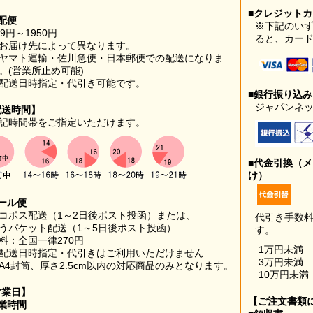
■クレジット
配便
※下記のい
99円～1950円
ると、カー
お届け先によって異なります。
ヤマト運輸・佐川急便・日本郵便での配送になりま
。(営業所止め可能)
配送日時指定・代引き可能です。
■銀行振り込
ジャパンネッ
配送時間】
記時間帯をご指定いただけます。
■代金引換（
け）
ール便
コポス配送（1～2日後ポスト投函）または、
代引き手数
うパケット配送（1～5日後ポスト投函）
す。
料：全国一律270円
1万円未満
配送日時指定・代引きはご利用いただけません
3万円未満
A4封筒、厚さ2.5cm以内の対応商品のみとなります。
10万円未満
営業日】
【ご注文書類
業時間