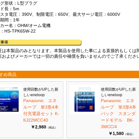
ラグ形状：L型プラグ
ード長：5m
スタ電圧：390V、制限電圧：650V、最大サージ電圧：6000V
証期間：1年
ーカー名：OHM/オーム電機
：HS-TPK65W-22
証は本製品のみとなります。本製品を使用した事による直接的もしくは
店およびメーカーでは一切の責任や補償を負いませんのでご了承くださ
すめ商品
使用回数がUPした新
使用回数がUPした新
しいeneloop
しいeneloop
Panasonic エネ
Panasonic エネ
ループ 単3形4本
ループ 単3形4本
付充電器セット K-
パック スタンダ
KJ22MCC40
ードモデル BK-
3MCC/4
￥2,980
（税込）
￥1,580
（税込）