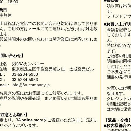
■領収書
00～18:00
領収書は出荷
業日
す。
中無休
プリントア
土日祝はお電話でのお問い合わせ対応は致しておりま
■お買い上げ
ん。ご用の方はメールにてご連絡いただければ対応致
金額を記載
ます。
しておりま
営業時間外のお問い合わせは翌営業日に対応いたしま
ん。）
。
特に指定が
ます。
お問い合わせ】
ご贈答の利
明細書の同
社名：
(株)3Aカンパニー
し付けくだ
在地：
東京都足立区千住宮元町1-11 太成宮元ビル
ご不要な旨
EL：
03-5284-5950
細書の発行U
AX：
03-5284-5953
mail：
info@3a-company.jp
お買い上げ
お急ぎの際にはお電話にてご対応いたします。
なります。
商品の説明や在庫確認、まとめ買いのご相談も承りま
クレジット
。
明細は記載
は大切に保
ご注意とお願い】
素より、3A online storeをご愛顧いただきまして誠に
【返品・交換
りがとうございます。
■お客様都合
ご希望の際は