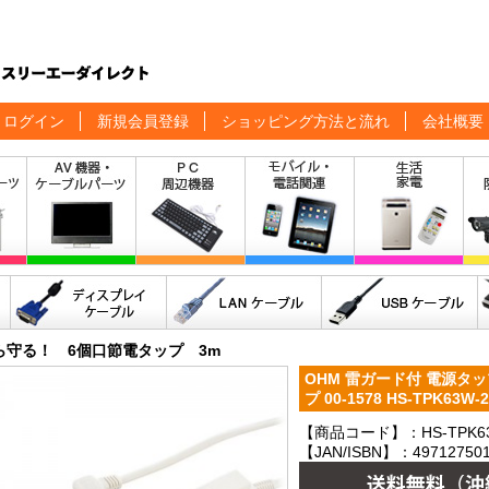
ログイン
新規会員登録
ショッピング方法と流れ
会社概要
ら守る！ 6個口節電タップ 3m
OHM 雷ガード付 電源タッ
プ 00-1578 HS-TPK63
【商品コード】：HS-TPK63
【JAN/ISBN】：497127501