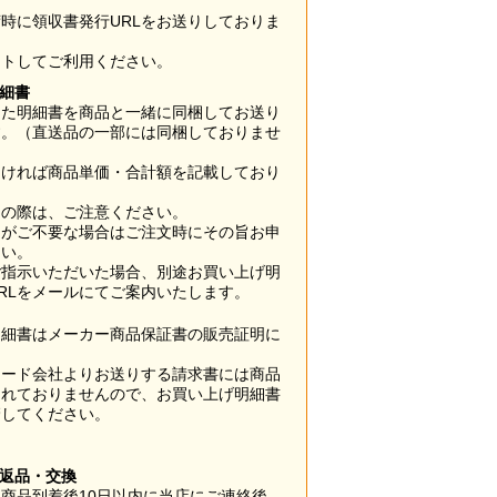
時に領収書発行URLをお送りしておりま
ウトしてご利用ください。
明細書
した明細書を商品と一緒に同梱してお送り
す。（直送品の一部には同梱しておりませ
なければ商品単価・合計額を記載しており
用の際は、ご注意ください。
梱がご不要な場合はご注文時にその旨お申
さい。
ご指示いただいた場合、別途お買い上げ明
RLをメールにてご案内いたします。
明細書はメーカー商品保証書の販売証明に
カード会社よりお送りする請求書には商品
されておりませんので、お買い上げ明細書
管してください。
】
の返品・交換
商品到着後10日以内に当店にご連絡後、