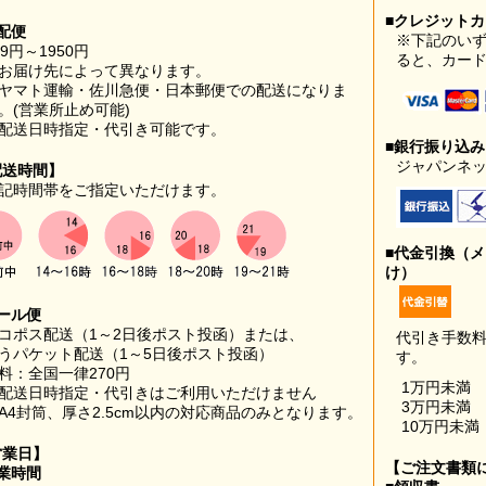
■クレジット
配便
※下記のい
99円～1950円
ると、カー
お届け先によって異なります。
ヤマト運輸・佐川急便・日本郵便での配送になりま
。(営業所止め可能)
配送日時指定・代引き可能です。
■銀行振り込
ジャパンネッ
配送時間】
記時間帯をご指定いただけます。
■代金引換（
け）
ール便
コポス配送（1～2日後ポスト投函）または、
代引き手数
うパケット配送（1～5日後ポスト投函）
す。
料：全国一律270円
1万円未満
配送日時指定・代引きはご利用いただけません
3万円未満
A4封筒、厚さ2.5cm以内の対応商品のみとなります。
10万円未満
営業日】
【ご注文書類
業時間