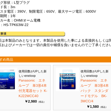
ラグ形状：L型プラグ
ード長：3m
スタ電圧：390V、制限電圧：650V、最大サージ電圧：6000V
証期間：1年
ーカー名：OHM/オーム電機
：HS-TPK63W-22
証は本製品のみとなります。本製品を使用した事による直接的もしくは
店およびメーカーでは一切の責任や補償を負いませんのでご了承くださ
すめ商品
使用回数がUPした新
使用回数がUPした新
しいeneloop
しいeneloop
Panasonic エネ
Panasonic エネ
ループ 単3形4本
ループ 単3形4本
付充電器セット K-
パック スタンダ
KJ22MCC40
ードモデル BK-
3MCC/4
￥2,980
（税込）
￥1,580
（税込）