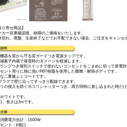
取り寄せ商品】
ーカー在庫確認後、納期のご連絡をいたします。
庫切れ、廃盤、生産終了などでお手配できない場合、ご注文をキャンセ
密機器を雷から守る雷ガードつき電源タップです。
軽減素子内蔵で落雷時のダメージを軽減します。
EDランプつき個別スイッチで使わないコンセントをこまめに切って節電
ンセント周りに熱に強いPBT樹脂を使用した難燃・耐熱ボディです。
夫な二重被ふくコードです。
型プラグで壁に沿ってすっきり配線できます。
コリの侵入を防ぐホコリシャッターつき。両方同時に差し込まれた時だ
はホワイトです。
個口、長さは3mです。
消費電力合計：1500W
ンセント：6個口