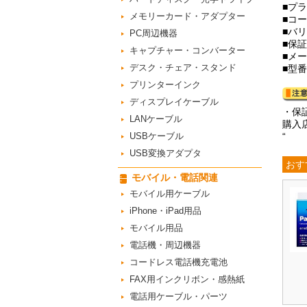
■プ
メモリーカード・アダプター
■コ
■バリ
PC周辺機器
■保
キャプチャー・コンバーター
■メ
デスク・チェア・スタンド
■型番
プリンターインク
ディスプレイケーブル
・保
LANケーブル
購入
USBケーブル
“
USB変換アダプタ
おす
モバイル・電話関連
モバイル用ケーブル
iPhone・iPad用品
モバイル用品
電話機・周辺機器
コードレス電話機充電池
FAX用インクリボン・感熱紙
電話用ケーブル・パーツ