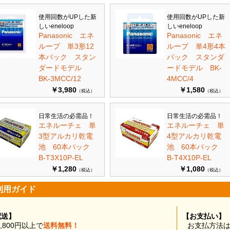
使用回数がUPした新
使用回数がUPした新
しいeneloop
しいeneloop
Panasonic エネ
Panasonic エネ
ループ 単3形12
ループ 単4形4本
本パック スタン
パック スタンダ
ダードモデル
ードモデル BK-
BK-3MCC/12
4MCC/4
￥3,980
￥1,580
（税込）
（税込）
日常生活の必需品！
日常生活の必需品！
エネルーチェ 単
エネルーチェ 単
3型アルカリ乾電
4型アルカリ乾電
池 60本パック
池 60本パック
B-T3X10P-EL
B-T4X10P-EL
￥1,280
￥1,080
（税込）
（税込）
利用ガイド
配送】
【お支払い】
0,800円以上で
送料無料！
お支払方法