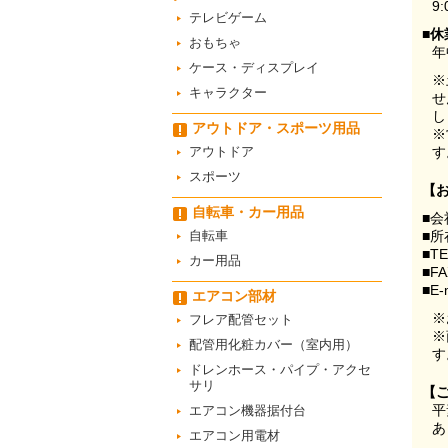
9:
テレビゲーム
■休
おもちゃ
年
ケース・ディスプレイ
※
キャラクター
せ
し
アウトドア・スポーツ用品
※
アウトドア
す
スポーツ
【
自転車・カー用品
■会
自転車
■所
■T
カー用品
■F
■E-
エアコン部材
※
フレア配管セット
※
配管用化粧カバー（室内用）
す
ドレンホース・パイプ・アクセ
サリ
【
平
エアコン機器据付台
あ
エアコン用電材