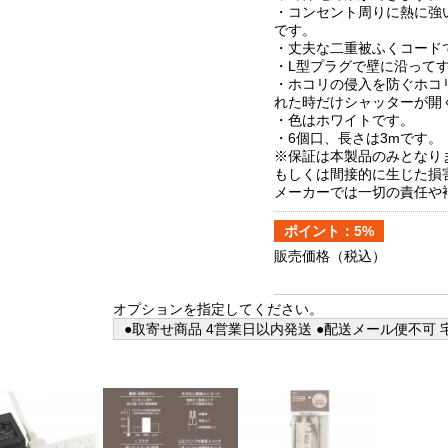
・コンセント周りに熱に強
です。
・丈夫な二重被ふくコード
・L型プラグで壁に沿って
・ホコリの侵入を防ぐホコ
れた時だけシャッターが開
・色はホワイトです。
・6個口、長さは3mです。
※保証は本製品のみとなり
もしくは間接的に生じた損
メーカーでは一切の責任や
ポイント：5%
販売価格
（税込）
オプションを指定してください。
●取寄せ商品 4営業日以内発送 ●配送メール便不可 宅