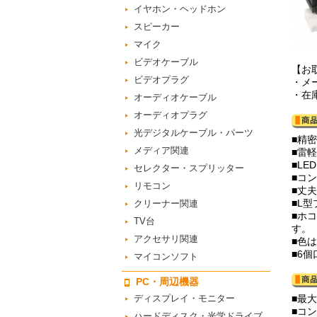
イヤホン・ヘッドホン
スピーカー
マイク
ビデオケーブル
【お
ビデオプラグ
・メ
・在
オーディオケーブル
オーディオプラグ
光デジタルケーブル・パーツ
■精
メディア関連
■雷
■L
セレクター・スプリッター
■コ
リモコン
■丈
■L
クリーナー関連
■ホ
TV台
す。
アクセサリ関連
■色
■6
マイコンソフト
PC・周辺機器
ディスプレイ・モニター
■最大
■コ
ハードディスク・光学ドライブ