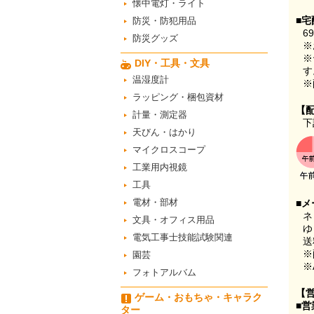
懐中電灯・ライト
■宅
防災・防犯用品
6
防災グッズ
※
※
DIY・工具・文具
す
温湿度計
※
ラッピング・梱包資材
【
計量・測定器
下
天びん・はかり
マイクロスコープ
工業用内視鏡
工具
電材・部材
■メ
ネ
文具・オフィス用品
ゆ
電気工事士技能試験関連
送
※
園芸
※
フォトアルバム
【
ゲーム・おもちゃ・キャラク
■営
ター