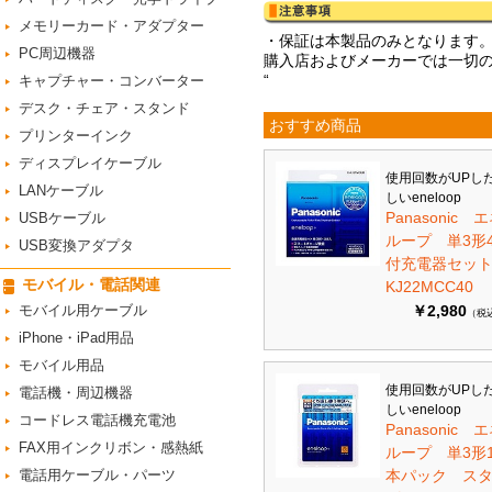
メモリーカード・アダプター
・保証は本製品のみとなります
PC周辺機器
購入店およびメーカーでは一切
“
キャプチャー・コンバーター
デスク・チェア・スタンド
おすすめ商品
プリンターインク
ディスプレイケーブル
使用回数がUPし
LANケーブル
しいeneloop
Panasonic 
USBケーブル
ループ 単3形
USB変換アダプタ
付充電器セット 
モバイル・電話関連
KJ22MCC40
モバイル用ケーブル
￥2,980
（税
iPhone・iPad用品
モバイル用品
使用回数がUPし
電話機・周辺機器
しいeneloop
コードレス電話機充電池
Panasonic 
FAX用インクリボン・感熱紙
ループ 単3形1
電話用ケーブル・パーツ
本パック ス