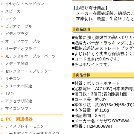
イヤホン・ヘッドホン
【お取り寄せ商品】
スピーカー
・メーカー在庫確認後、納期の
・在庫切れ、廃盤、生産終了な
マイク
ビデオケーブル
ビデオプラグ
■衝撃に強く難燃性の高いポリカ
オーディオケーブル
■絶縁カバーがトラッキングによ
■収納式差込みストレートプラグ
オーディオプラグ
■よじれにくく丈夫な保護被ふく
光デジタルケーブル・パーツ
■コード長さは0.6mです。
メディア関連
■色はホワイトです。
セレクター・スプリッター
リモコン
■材質：ポリカーボネート
クリーナー関連
■定格電圧：AC100V(日本国内専
TV台
■個口数：3個口(表2個/裏1個)
■コード長：約60?
アクセサリ関連
■本体寸法：約(W)73×(H)68×(D)
マイコンソフト
■本体質量：約110g
■保証期間：3ヵ月
PC・周辺機器
■メーカー名：ヤザワ/YAZAWA
ディスプレイ・モニター
■型番：H2M3006WH
ハードディスク・光学ドライブ