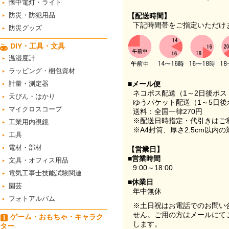
懐中電灯・ライト
防災・防犯用品
【配送時間】
下記時間帯をご指定いただけ
防災グッズ
DIY・工具・文具
温湿度計
ラッピング・梱包資材
計量・測定器
■メール便
ネコポス配送（1～2日後ポ
天びん・はかり
ゆうパケット配送（1～5日後
マイクロスコープ
送料：全国一律270円
※配送日時指定・代引きはご
工業用内視鏡
※A4封筒、厚さ2.5cm以内
工具
電材・部材
【営業日】
■営業時間
文具・オフィス用品
9:00～18:00
電気工事士技能試験関連
■休業日
園芸
年中無休
フォトアルバム
※土日祝はお電話でのお問い
せん。ご用の方はメールにて
ゲーム・おもちゃ・キャラク
します。
ター