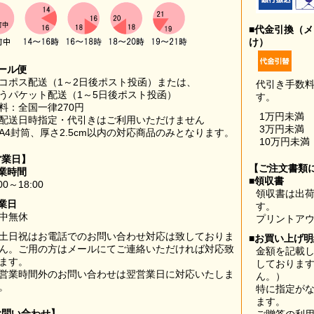
■代金引換（
け）
ール便
コポス配送（1～2日後ポスト投函）または、
代引き手数
うパケット配送（1～5日後ポスト投函）
す。
料：全国一律270円
1万円未満
配送日時指定・代引きはご利用いただけません
3万円未満
A4封筒、厚さ2.5cm以内の対応商品のみとなります。
10万円未満
営業日】
【ご注文書類
業時間
■領収書
00～18:00
領収書は出荷
業日
す。
中無休
プリントア
土日祝はお電話でのお問い合わせ対応は致しておりま
■お買い上げ
ん。ご用の方はメールにてご連絡いただければ対応致
金額を記載
ます。
しておりま
営業時間外のお問い合わせは翌営業日に対応いたしま
ん。）
。
特に指定が
ます。
お問い合わせ】