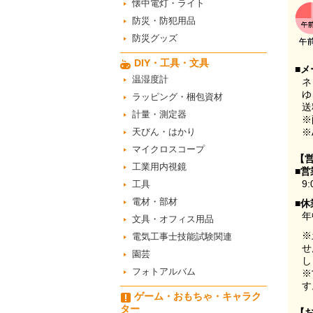
懐中電灯・ライト
防災・防犯用品
防災グッズ
DIY・工具・文具
■メ
温湿度計
ネ
ゆ
ラッピング・梱包資材
送
計量・測定器
※
天びん・はかり
※
マイクロスコープ
【
工業用内視鏡
■営
9:
工具
電材・部材
■休
年
文具・オフィス用品
※
電気工事士技能試験関連
せ
園芸
し
フォトアルバム
※
す
ゲーム・おもちゃ・キャラク
ター
【