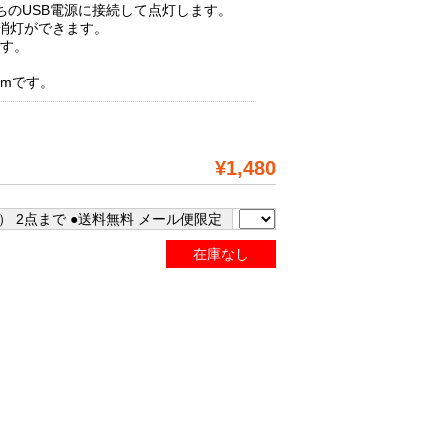
ちのUSB電源に接続して点灯します。
/消灯ができます。
です。
5mです。
¥1,480
） 2点まで ●送料無料 メール便限定
在庫なし