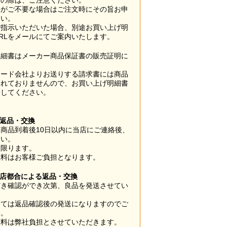
用の際は、ご注意ください。
梱がご不要な場合はご注文時にその旨お申
さい。
ご指示いただいた場合、別途お買い上げ明
RLをメールにてご案内いたします。
明細書はメーカー商品保証書の販売証明に
カード会社よりお送りする請求書には商品
されておりませんので、お買い上げ明細書
管してください。
】
の返品・交換
商品到着後10日以内に当店にご連絡後、
さい。
に限ります。
数料はお客様ご負担となります。
当店都合による返品・交換
だき確認ができ次第、良品を発送させてい
。
っては返品確認後の発送になりますのでご
い。
数料は弊社負担とさせていただきます。