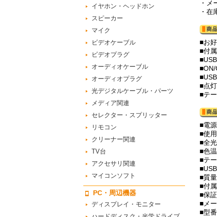
・メ
イヤホン・ヘッドホン
・在
スピーカー
マイク
■お
ビデオケーブル
■付
ビデオプラグ
■U
オーディオケーブル
■ON
■U
オーディオプラグ
■点
光デジタルケーブル・パーツ
■テ
メディア関連
セレクター・スプリッター
■電源
リモコン
■使用
クリーナー関連
■全光
■色温
TV台
■テー
アクセサリ関連
■US
マイコンソフト
■質量
■付
PC・周辺機器
■保
■メ
ディスプレイ・モニター
■型番
ハードディスク・光学ドライブ