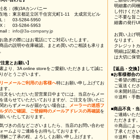
ご贈答の利
明細書の同
社名：
(株)3Aカンパニー
し付けくだ
在地：
東京都足立区千住宮元町1-11 太成宮元ビル
ご不要な旨
EL：
03-5284-5950
細書の発行U
AX：
03-5284-5953
mail：
info@3a-company.jp
お買い上げ
お急ぎの際にはお電話にてご対応いたします。
なります。
商品の説明や在庫確認、まとめ買いのご相談も承りま
クレジット
。
明細は記載
は大切に保
ご注意とお願い】
素より、3A online storeをご愛顧いただきまして誠に
【返品・交換
りがとうございます。
■お客様都合
ご希望の際は
リーメールご利用のお客様へ
特にお願い申し上げてお
ご返送くだ
ます。
※未開封品
注文をいただいた翌営業日中までには、当店からメー
※送料・手
を送らせていただいておりますが、ご注文を頂いたに
関わらずメールが届かない場合は、
メーラーの迷惑フ
■商品不良・
ルダのご確認、ご登録時のメールアドレスの再確認
を
ご連絡いた
願いいたしております。
ただきます
気づきの点などございましたら、当店のお問い合わせ
※商品によ
ォームよりご連絡をお待ちしております。
了承くださ
理解ご了承の程、よろしくお願い申し上げます。
※送料・手