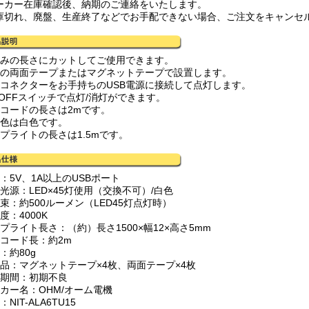
ーカー在庫確認後、納期のご連絡をいたします。
庫切れ、廃盤、生産終了などでお手配できない場合、ご注文をキャンセ
好みの長さにカットしてご使用できます。
属の両面テープまたはマグネットテープで設置します。
SBコネクターをお手持ちのUSB電源に接続して点灯します。
/OFFスイッチで点灯/消灯ができます。
SBコードの長さは2mです。
灯色は白色です。
ープライトの長さは1.5mです。
：5V、1A以上のUSBポート
光源：LED×45灯使用（交換不可）/白色
束：約500ルーメン（LED45灯点灯時）
度：4000K
プライト長さ：（約）長さ1500×幅12×高さ5mm
Bコード長：約2m
：約80g
属品：マグネットテープ×4枚、両面テープ×4枚
証期間：初期不良
ーカー名：OHM/オーム電機
：NIT-ALA6TU15