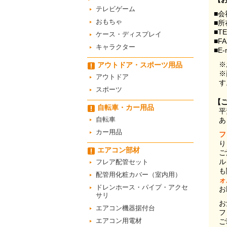
テレビゲーム
■会
おもちゃ
■所
■T
ケース・ディスプレイ
■F
キャラクター
■E-
※
アウトドア・スポーツ用品
※
アウトドア
す
スポーツ
【
自転車・カー用品
平
自転車
あ
カー用品
フ
り
エアコン部材
ご
ル
フレア配管セット
も
配管用化粧カバー（室内用）
ォ
ドレンホース・パイプ・アクセ
お
サリ
お
エアコン機器据付台
フ
エアコン用電材
ご