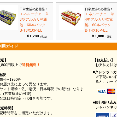
日常生活の必需品！
日常生活の必需品！
エネルーチェ 単
エネルーチェ 単
3型アルカリ乾電
4型アルカリ乾電
池 60本パック
池 60本パック
B-T3X10P-EL
B-T4X10P-EL
￥1,280
￥1,080
（税込）
（税込）
利用ガイド
配送】
【お支払い】
0,800円以上で
送料無料！
お支払方法
■クレジット
配便
※下記のい
99円～1950円
ると、カー
お届け先によって異なります。
ヤマト運輸・佐川急便・日本郵便での配送になりま
。(営業所止め可能)
配送日時指定・代引き可能です。
■銀行振り込
ジャパンネッ
配送時間】
記時間帯をご指定いただけます。