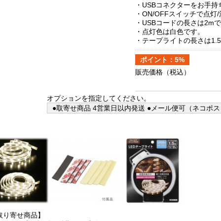
・USBコネクターをお手持
・ON/OFFスイッチで点灯
・USBコードの長さは2m
・点灯色は白色です。
・テープライトの長さは1.
ポイント：5%
販売価格
（税込）
オプションを指定してください。
●取寄せ商品 4営業日以内発送 ●メール便可（ネコポス
取り寄せ商品】