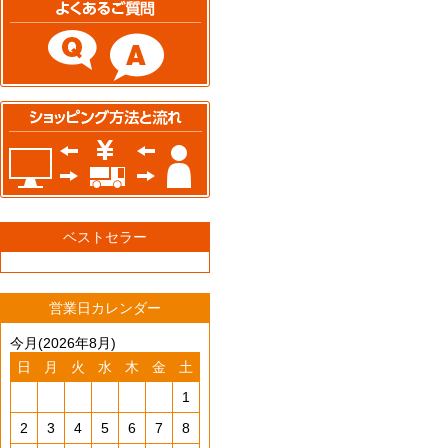
ベストセラー
営業日カレンダー
今月(2026年8月)
日
月
火
水
木
金
土
1
2
3
4
5
6
7
8