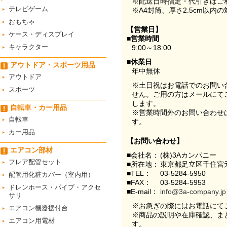
※配送日時指定・代引きはご
テレビゲーム
※A4封筒、厚さ2.5cm以内
おもちゃ
【営業日】
ケース・ディスプレイ
■営業時間
キャラクター
9:00～18:00
■休業日
アウトドア・スポーツ用品
年中無休
アウトドア
※土日祝はお電話でのお問い
スポーツ
せん。ご用の方はメールにて
します。
自転車・カー用品
※営業時間外のお問い合わせ
自転車
す。
カー用品
【お問い合わせ】
エアコン部材
■会社名：
(株)3Aカンパニー
フレア配管セット
■所在地：
東京都足立区千住宮元
■TEL：
03-5284-5950
配管用化粧カバー（室内用）
■FAX：
03-5284-5953
ドレンホース・パイプ・アクセ
■E-mail：
info@3a-company.jp
サリ
※お急ぎの際にはお電話にて
エアコン機器据付台
※商品の説明や在庫確認、ま
エアコン用電材
す。