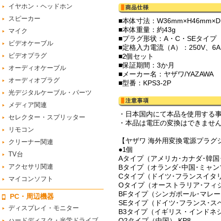
イヤホン・ヘッドホン
スピーカー
■本体寸法：W36mm×H46mm×D
■本体重量：約43g
マイク
■プラグ形状：A・C・SEタイプ
ビデオケーブル
■定格入力電流（A）：250V、6A
ビデオプラグ
■2個セット
■保証期間：3か月
オーディオケーブル
■メーカー名：ヤザワ/YAZAWA
オーディオプラグ
■型番：KPS3-2P
光デジタルケーブル・パーツ
メディア関連
・日本国内にて本品を使用する
セレクター・スプリッター
・本品は電圧の変換はできませ
リモコン
【ヤザワ 海外用変換電源プラグ
クリーナー関連
●1個
TV台
Aタイプ（アメリカ･カナダ･韓国･
アクセサリ関連
Bタイプ（オランダ･中国･ミャン
Cタイプ（ドイツ･フランスイタリア
マイコンソフト
Oタイプ（オーストラリア･フィジ
BFタイプ（シンガポール･マレーシ
PC・周辺機器
SEタイプ（ドイツ･フランス･スペ
ディスプレイ・モニター
B3タイプ（イギリス・インドネシ
ハードディスク・光学ドライブ
O2タイプ（中国） KP8