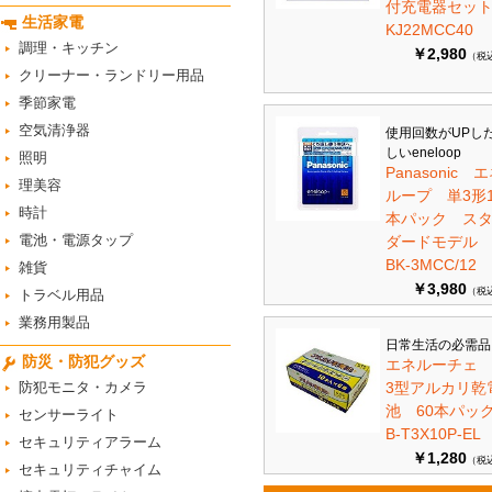
付充電器セット 
生活家電
KJ22MCC40
調理・キッチン
￥2,980
（税
クリーナー・ランドリー用品
季節家電
空気清浄器
使用回数がUPし
しいeneloop
照明
Panasonic 
理美容
ループ 単3形1
時計
本パック ス
電池・電源タップ
ダードモデ
BK-3MCC/12
雑貨
￥3,980
（税
トラベル用品
業務用製品
日常生活の必需品
防災・防犯グッズ
エネルーチェ
防犯モニタ・カメラ
3型アルカリ乾
池 60本パ
センサーライト
B-T3X10P-EL
セキュリティアラーム
￥1,280
（税
セキュリティチャイム