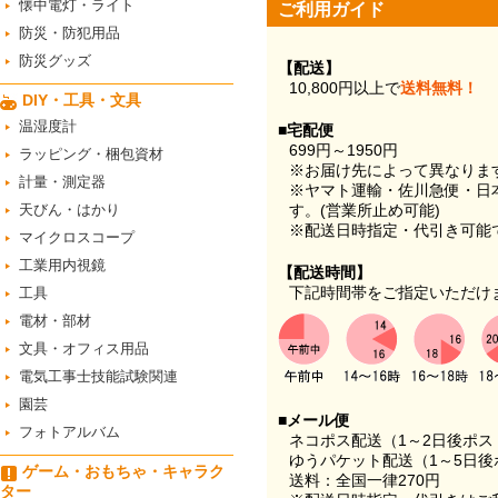
懐中電灯・ライト
ご利用ガイド
防災・防犯用品
防災グッズ
【配送】
10,800円以上で
送料無料！
DIY・工具・文具
温湿度計
■宅配便
699円～1950円
ラッピング・梱包資材
※お届け先によって異なりま
計量・測定器
※ヤマト運輸・佐川急便・日
天びん・はかり
す。(営業所止め可能)
※配送日時指定・代引き可能
マイクロスコープ
工業用内視鏡
【配送時間】
下記時間帯をご指定いただけ
工具
電材・部材
文具・オフィス用品
電気工事士技能試験関連
園芸
■メール便
フォトアルバム
ネコポス配送（1～2日後ポ
ゆうパケット配送（1～5日後
ゲーム・おもちゃ・キャラク
送料：全国一律270円
ター