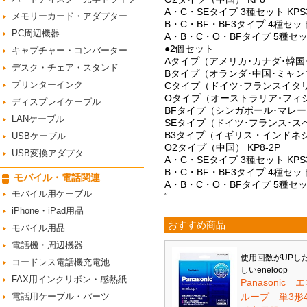
A・C・SEタイプ 3種セット KPS
メモリーカード・アダプター
B・C・BF・BF3タイプ 4種セット
PC周辺機器
A・B・C・O・BFタイプ 5種セット
●2個セット
キャプチャー・コンバーター
Aタイプ（アメリカ･カナダ･韓国･
デスク・チェア・スタンド
Bタイプ（オランダ･中国･ミャンマ
プリンターインク
Cタイプ（ドイツ･フランスイタリア
Oタイプ（オーストラリア･フィジー
ディスプレイケーブル
BFタイプ（シンガポール･マレーシ
LANケーブル
SEタイプ（ドイツ･フランス･スペ
B3タイプ（イギリス・インドネシ
USBケーブル
O2タイプ（中国） KP8-2P
USB変換アダプタ
A・C・SEタイプ 3種セット KPS3
B・C・BF・BF3タイプ 4種セット 
モバイル・電話関連
A・B・C・O・BFタイプ 5種セット
モバイル用ケーブル
“
iPhone・iPad用品
おすすめ商品
モバイル用品
電話機・周辺機器
使用回数がUPし
コードレス電話機充電池
しいeneloop
FAX用インクリボン・感熱紙
Panasonic 
電話用ケーブル・パーツ
ループ 単3形