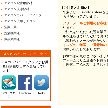
エアコン配管用部材
【ご注意とお願い】
エアコン洗浄部材
平素より、3A online st
エアコンカバー・フィルター
ありがとうございます。
エアコン汎用リモコン
フリーメールご利用のお客様
空調工具
ります。
ご注文をいただいた翌営業日
洗濯機関連
ルを送らせていただいており
冷蔵庫関連
も関わらずメールが届かない
ォルダのご確認、ご登録時の
お願いいたしております。
3Ａカンパニーコミュニティ
お気づきの点などございまし
フォームよりご連絡をお待ち
3Ａカンパニースタッフがお得
ご理解ご了承の程、よろしく
商品情報や日常を更新してい
ます。
ヤフーブロ
Facebook
Twitter
グ