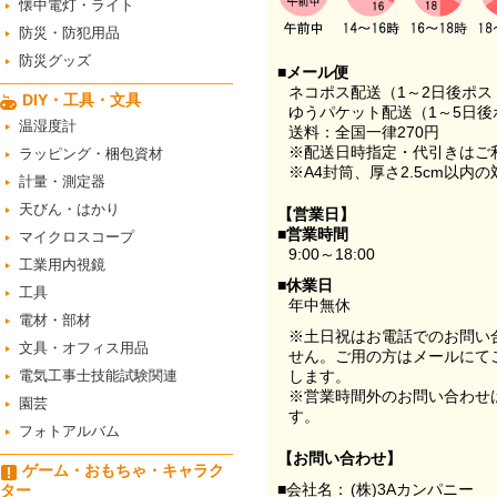
懐中電灯・ライト
防災・防犯用品
防災グッズ
■メール便
ネコポス配送（1～2日後ポ
DIY・工具・文具
ゆうパケット配送（1～5日後
温湿度計
送料：全国一律270円
※配送日時指定・代引きはご
ラッピング・梱包資材
※A4封筒、厚さ2.5cm以内
計量・測定器
天びん・はかり
【営業日】
■営業時間
マイクロスコープ
9:00～18:00
工業用内視鏡
■休業日
工具
年中無休
電材・部材
※土日祝はお電話でのお問い
文具・オフィス用品
せん。ご用の方はメールにて
電気工事士技能試験関連
します。
※営業時間外のお問い合わせ
園芸
す。
フォトアルバム
【お問い合わせ】
ゲーム・おもちゃ・キャラク
■会社名：
(株)3Aカンパニー
ター