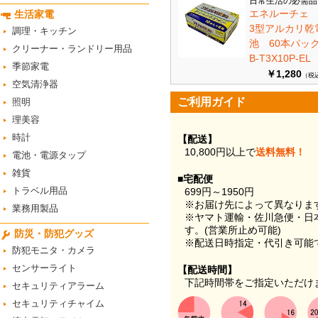
日常生活の必需品
エネルーチェ
生活家電
3型アルカリ乾
調理・キッチン
池 60本パ
クリーナー・ランドリー用品
B-T3X10P-EL
季節家電
￥1,280
（税
空気清浄器
ご利用ガイド
照明
理美容
時計
【配送】
10,800円以上で
送料無料！
電池・電源タップ
雑貨
■宅配便
トラベル用品
699円～1950円
※お届け先によって異なりま
業務用製品
※ヤマト運輸・佐川急便・日
す。(営業所止め可能)
防災・防犯グッズ
※配送日時指定・代引き可能
防犯モニタ・カメラ
センサーライト
【配送時間】
下記時間帯をご指定いただけ
セキュリティアラーム
セキュリティチャイム