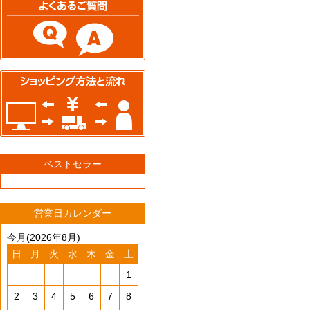
ベストセラー
営業日カレンダー
今月(2026年8月)
日
月
火
水
木
金
土
1
2
3
4
5
6
7
8