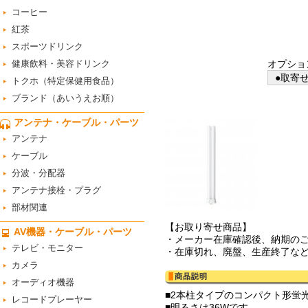
コーヒー
紅茶
スポーツドリンク
健康飲料・美容ドリンク
オプショ
●取寄せ
トクホ（特定保健用食品）
ブランド（あいうえお順）
アンテナ・ケーブル・パーツ
アンテナ
ケーブル
分波・分配器
アンテナ接栓・プラグ
部材関連
【お取り寄せ商品】
AV機器・ケーブル・パーツ
・メーカー在庫確認後、納期の
テレビ・モニター
・在庫切れ、廃盤、生産終了な
カメラ
オーディオ機器
■2本柱タイプのコンパクト形蛍
レコードプレーヤー
■明るさは36Wです。