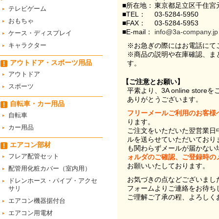
■所在地：
東京都足立区千住宮元
テレビゲーム
■TEL：
03-5284-5950
おもちゃ
■FAX：
03-5284-5953
■E-mail：
info@3a-company.jp
ケース・ディスプレイ
キャラクター
※お急ぎの際にはお電話にて
※商品の説明や在庫確認、ま
アウトドア・スポーツ用品
す。
アウトドア
【ご注意とお願い】
スポーツ
平素より、3A online st
ありがとうございます。
自転車・カー用品
フリーメールご利用のお客様
自転車
ります。
カー用品
ご注文をいただいた翌営業日
ルを送らせていただいており
エアコン部材
も関わらずメールが届かない
フレア配管セット
ォルダのご確認、ご登録時の
お願いいたしております。
配管用化粧カバー（室内用）
お気づきの点などございまし
ドレンホース・パイプ・アクセ
フォームよりご連絡をお待ち
サリ
ご理解ご了承の程、よろしく
エアコン機器据付台
エアコン用電材