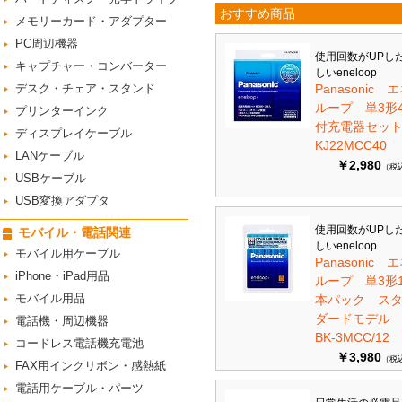
おすすめ商品
メモリーカード・アダプター
PC周辺機器
使用回数がUPし
キャプチャー・コンバーター
しいeneloop
デスク・チェア・スタンド
Panasonic 
ループ 単3形
プリンターインク
付充電器セット 
ディスプレイケーブル
KJ22MCC40
LANケーブル
￥2,980
（税
USBケーブル
USB変換アダプタ
使用回数がUPし
モバイル・電話関連
しいeneloop
モバイル用ケーブル
Panasonic 
iPhone・iPad用品
ループ 単3形1
モバイル用品
本パック ス
ダードモデ
電話機・周辺機器
BK-3MCC/12
コードレス電話機充電池
￥3,980
（税
FAX用インクリボン・感熱紙
電話用ケーブル・パーツ