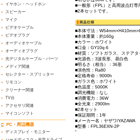
イヤホン・ヘッドホン
■一般形（FPL）と高周波点灯専
■2本セットです。
スピーカー
マイク
ビデオケーブル
■本体寸法：W54mm×H410mm×D
ビデオプラグ
■本体重量：約160g
■カラー：ホワイト
オーディオケーブル
■口金：GY10q-6
オーディオプラグ
■材質：ソフトガラス、ステアタ
光デジタルケーブル・パーツ
■光源色：3波長形、昼白色
■明るさ（相当）：36形
メディア関連
■演色性：Ra80
セレクター・スプリッター
■定格寿命：9000h
■ガラス色：ホワイト
リモコン
■色温度：5000K
クリーナー関連
■調光機能：なし
TV台
■消費電力：36W
■全光束：2900lm
アクセサリ関連
■2本セット
マイコンソフト
■保証期間：1年
■メーカー名：ヤザワ/YAZAWA
PC・周辺機器
■型番：FPL36EXN-2P
ディスプレイ・モニター
“
ハードディスク・光学ドライブ