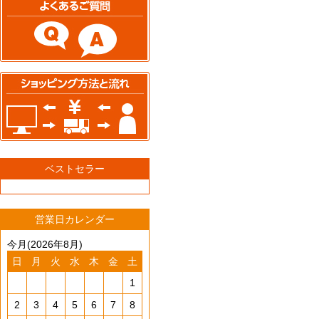
ベストセラー
営業日カレンダー
今月(2026年8月)
日
月
火
水
木
金
土
1
2
3
4
5
6
7
8