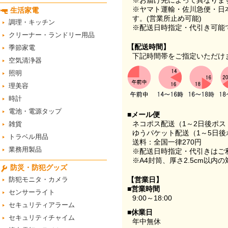
※お届け先によって異なりま
※ヤマト運輸・佐川急便・日
生活家電
す。(営業所止め可能)
調理・キッチン
※配送日時指定・代引き可能
クリーナー・ランドリー用品
【配送時間】
季節家電
下記時間帯をご指定いただけ
空気清浄器
照明
理美容
時計
電池・電源タップ
■メール便
ネコポス配送（1～2日後ポ
雑貨
ゆうパケット配送（1～5日後
トラベル用品
送料：全国一律270円
業務用製品
※配送日時指定・代引きはご
※A4封筒、厚さ2.5cm以内
防災・防犯グッズ
防犯モニタ・カメラ
【営業日】
■営業時間
センサーライト
9:00～18:00
セキュリティアラーム
■休業日
セキュリティチャイム
年中無休