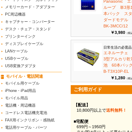
Panasonic 
メモリーカード・アダプター
ループ 単3形1
本パック ス
PC周辺機器
ダードモデ
キャプチャー・コンバーター
BK-3MCC/12
デスク・チェア・スタンド
￥3,980
（税
プリンターインク
ディスプレイケーブル
日常生活の必需品
LANケーブル
エネルーチェ
USBケーブル
3型アルカリ乾
池 60本パ
USB変換アダプタ
B-T3X10P-EL
モバイル・電話関連
￥1,280
（税
モバイル用ケーブル
ご利用ガイド
iPhone・iPad用品
モバイル用品
【配送】
電話機・周辺機器
10,800円以上で
送料無料！
コードレス電話機充電池
FAX用インクリボン・感熱紙
■宅配便
699円～1950円
電話用ケーブル・パーツ