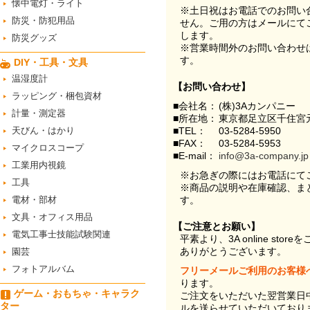
懐中電灯・ライト
※土日祝はお電話でのお問い
防災・防犯用品
せん。ご用の方はメールにて
します。
防災グッズ
※営業時間外のお問い合わせ
す。
DIY・工具・文具
温湿度計
【お問い合わせ】
ラッピング・梱包資材
■会社名：
(株)3Aカンパニー
計量・測定器
■所在地：
東京都足立区千住宮元
天びん・はかり
■TEL：
03-5284-5950
■FAX：
03-5284-5953
マイクロスコープ
■E-mail：
info@3a-company.jp
工業用内視鏡
※お急ぎの際にはお電話にて
工具
※商品の説明や在庫確認、ま
電材・部材
す。
文具・オフィス用品
【ご注意とお願い】
電気工事士技能試験関連
平素より、3A online st
ありがとうございます。
園芸
フォトアルバム
フリーメールご利用のお客様
ります。
ゲーム・おもちゃ・キャラク
ご注文をいただいた翌営業日
ター
ルを送らせていただいており