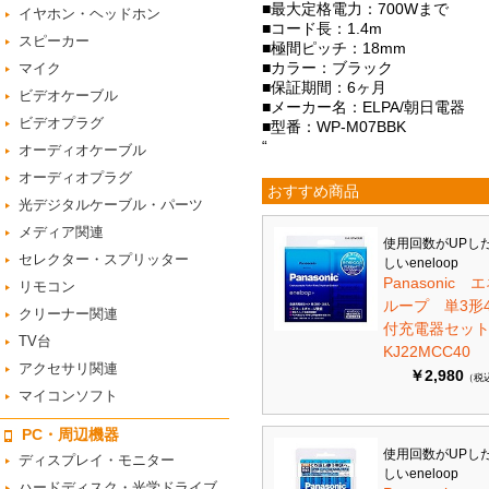
■最大定格電力：700Wまで
イヤホン・ヘッドホン
■コード長：1.4m
スピーカー
■極間ピッチ：18mm
■カラー：ブラック
マイク
■保証期間：6ヶ月
ビデオケーブル
■メーカー名：ELPA/朝日電器
ビデオプラグ
■型番：WP-M07BBK
“
オーディオケーブル
オーディオプラグ
おすすめ商品
光デジタルケーブル・パーツ
メディア関連
使用回数がUPし
セレクター・スプリッター
しいeneloop
Panasonic 
リモコン
ループ 単3形
クリーナー関連
付充電器セット 
TV台
KJ22MCC40
アクセサリ関連
￥2,980
（税
マイコンソフト
PC・周辺機器
使用回数がUPし
ディスプレイ・モニター
しいeneloop
ハードディスク・光学ドライブ