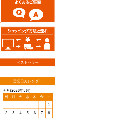
ベストセラー
営業日カレンダー
今月(2026年8月)
日
月
火
水
木
金
土
1
2
3
4
5
6
7
8