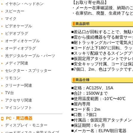
【お取り寄せ商品】
イヤホン・ヘッドホン
・メーカー在庫確認後、納期の
スピーカー
・在庫切れ、廃盤、生産終了な
マイク
ビデオケーブル
■差込口が回転することで、無駄
ビデオプラグ
■雷から接続機器を守る耐雷サー
オーディオケーブル
■耐トラッキングカバーで電気火
■コードが上下180°に回転、
オーディオプラグ
■スッキリ配線できるスイングプ
光デジタルケーブル・パーツ
■仮固定用アタッチメントでテレ
メディア関連
■安全キャップ付属、コードは保
■7個口、2m、色はブラックです
セレクター・スプリッター
リモコン
クリーナー関連
■定格：AC125V、15A
TV台
■合計：1500Wまで
■使用温度範囲：-10℃〜40℃
アクセサリ関連
■屋内専用
マイコンソフト
■コード長：2m
■口数：7個口
PC・周辺機器
■付属品：仮固定用アタッチメント×
ディスプレイ・モニター
■保証期間：6ヶ月
■メーカー名：ELPA/朝日電器
ハードディスク・光学ドライブ