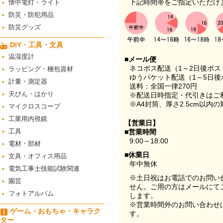
下記時間帯をご指定いただけ
懐中電灯・ライト
防災・防犯用品
防災グッズ
DIY・工具・文具
温湿度計
■メール便
ネコポス配送（1～2日後ポ
ラッピング・梱包資材
ゆうパケット配送（1～5日後
計量・測定器
送料：全国一律270円
天びん・はかり
※配送日時指定・代引きはご
※A4封筒、厚さ2.5cm以内
マイクロスコープ
工業用内視鏡
【営業日】
工具
■営業時間
9:00～18:00
電材・部材
■休業日
文具・オフィス用品
年中無休
電気工事士技能試験関連
※土日祝はお電話でのお問い
園芸
せん。ご用の方はメールにて
フォトアルバム
します。
※営業時間外のお問い合わせ
ゲーム・おもちゃ・キャラク
す。
ター