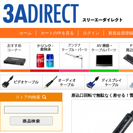
ホーム
カートの中を見る
ログイン
新規会員登
差込口回転で無駄なく差せる！雷
ストア内検索