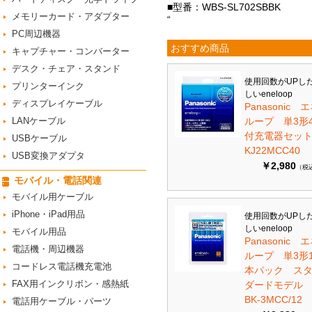
■型番：WBS-SL702SBBK
メモリーカード・アダプター
“
PC周辺機器
おすすめ商品
キャプチャー・コンバーター
デスク・チェア・スタンド
使用回数がUPし
プリンターインク
しいeneloop
ディスプレイケーブル
Panasonic 
LANケーブル
ループ 単3形
付充電器セット 
USBケーブル
KJ22MCC40
USB変換アダプタ
￥2,980
（税
モバイル・電話関連
モバイル用ケーブル
iPhone・iPad用品
使用回数がUPし
しいeneloop
モバイル用品
Panasonic 
電話機・周辺機器
ループ 単3形1
コードレス電話機充電池
本パック ス
FAX用インクリボン・感熱紙
ダードモデ
BK-3MCC/12
電話用ケーブル・パーツ