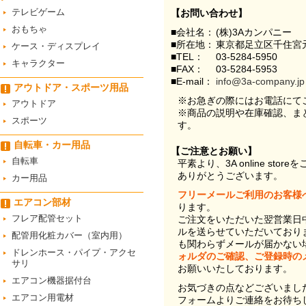
テレビゲーム
【お問い合わせ】
おもちゃ
■会社名：
(株)3Aカンパニー
■所在地：
東京都足立区千住宮元
ケース・ディスプレイ
■TEL：
03-5284-5950
キャラクター
■FAX：
03-5284-5953
■E-mail：
info@3a-company.jp
アウトドア・スポーツ用品
※お急ぎの際にはお電話にて
アウトドア
※商品の説明や在庫確認、ま
スポーツ
す。
自転車・カー用品
【ご注意とお願い】
自転車
平素より、3A online st
ありがとうございます。
カー用品
フリーメールご利用のお客様
エアコン部材
ります。
フレア配管セット
ご注文をいただいた翌営業日
ルを送らせていただいており
配管用化粧カバー（室内用）
も関わらずメールが届かない
ドレンホース・パイプ・アクセ
ォルダのご確認、ご登録時の
サリ
お願いいたしております。
エアコン機器据付台
お気づきの点などございまし
エアコン用電材
フォームよりご連絡をお待ち