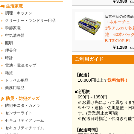
￥3,980
（税
生活家電
調理・キッチン
日常生活の必需品
クリーナー・ランドリー用品
エネルーチェ
季節家電
3型アルカリ乾
池 60本パ
空気清浄器
B-T3X10P-EL
照明
￥1,280
（税
理美容
時計
ご利用ガイド
電池・電源タップ
雑貨
【配送】
10,800円以上で
送料無料！
トラベル用品
業務用製品
■宅配便
699円～1950円
防災・防犯グッズ
※お届け先によって異なりま
防犯モニタ・カメラ
※ヤマト運輸・佐川急便・日
センサーライト
す。(営業所止め可能)
※配送日時指定・代引き可能
セキュリティアラーム
セキュリティチャイム
【配送時間】