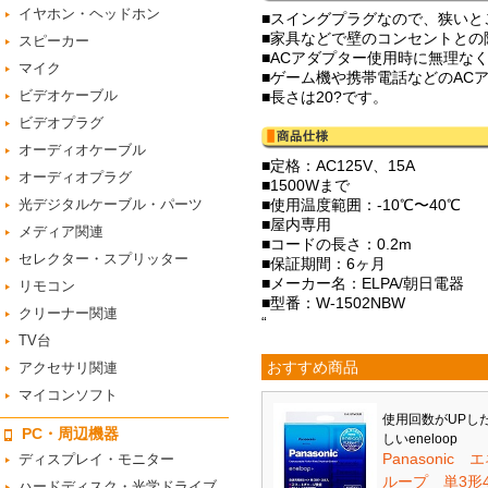
イヤホン・ヘッドホン
■スイングプラグなので、狭いと
■家具などで壁のコンセントとの
スピーカー
■ACアダプター使用時に無理な
マイク
■ゲーム機や携帯電話などのAC
ビデオケーブル
■長さは20?です。
ビデオプラグ
オーディオケーブル
■定格：AC125V、15A
オーディオプラグ
■1500Wまで
光デジタルケーブル・パーツ
■使用温度範囲：-10℃〜40℃
■屋内専用
メディア関連
■コードの長さ：0.2m
セレクター・スプリッター
■保証期間：6ヶ月
■メーカー名：ELPA/朝日電器
リモコン
■型番：W-1502NBW
クリーナー関連
“
TV台
おすすめ商品
アクセサリ関連
マイコンソフト
使用回数がUPし
PC・周辺機器
しいeneloop
Panasonic 
ディスプレイ・モニター
ループ 単3形
ハードディスク・光学ドライブ