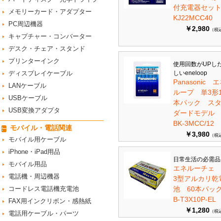
付充電器セット 
メモリーカード・アダプター
KJ22MCC40
PC周辺機器
￥2,980
（税
キャプチャー・コンバーター
デスク・チェア・スタンド
プリンターインク
使用回数がUPし
ディスプレイケーブル
しいeneloop
Panasonic 
LANケーブル
ループ 単3形1
USBケーブル
本パック ス
USB変換アダプタ
ダードモデ
BK-3MCC/12
モバイル・電話関連
￥3,980
（税
モバイル用ケーブル
iPhone・iPad用品
日常生活の必需品
モバイル用品
エネルーチェ
電話機・周辺機器
3型アルカリ乾
コードレス電話機充電池
池 60本パ
B-T3X10P-EL
FAX用インクリボン・感熱紙
￥1,280
（税
電話用ケーブル・パーツ