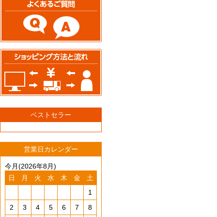
ベストセラー
営業日カレンダー
今月(2026年8月)
日
月
火
水
木
金
土
1
2
3
4
5
6
7
8