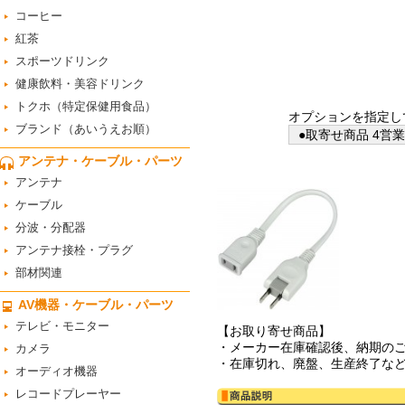
コーヒー
紅茶
スポーツドリンク
健康飲料・美容ドリンク
トクホ（特定保健用食品）
オプションを指定し
ブランド（あいうえお順）
●取寄せ商品 4営
アンテナ・ケーブル・パーツ
アンテナ
ケーブル
分波・分配器
アンテナ接栓・プラグ
部材関連
AV機器・ケーブル・パーツ
テレビ・モニター
【お取り寄せ商品】
・メーカー在庫確認後、納期の
カメラ
・在庫切れ、廃盤、生産終了な
オーディオ機器
レコードプレーヤー