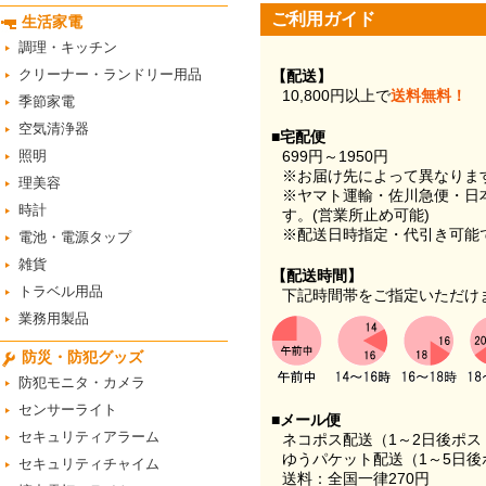
ご利用ガイド
生活家電
調理・キッチン
クリーナー・ランドリー用品
【配送】
10,800円以上で
送料無料！
季節家電
空気清浄器
■宅配便
照明
699円～1950円
※お届け先によって異なりま
理美容
※ヤマト運輸・佐川急便・日
時計
す。(営業所止め可能)
※配送日時指定・代引き可能
電池・電源タップ
雑貨
【配送時間】
トラベル用品
下記時間帯をご指定いただけ
業務用製品
防災・防犯グッズ
防犯モニタ・カメラ
センサーライト
■メール便
セキュリティアラーム
ネコポス配送（1～2日後ポ
ゆうパケット配送（1～5日後
セキュリティチャイム
送料：全国一律270円