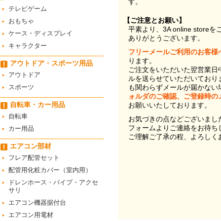
す。
テレビゲーム
【ご注意とお願い】
おもちゃ
平素より、3A online st
ケース・ディスプレイ
ありがとうございます。
キャラクター
フリーメールご利用のお客様
ります。
アウトドア・スポーツ用品
ご注文をいただいた翌営業日
アウトドア
ルを送らせていただいており
スポーツ
も関わらずメールが届かない
ォルダのご確認、ご登録時の
自転車・カー用品
お願いいたしております。
自転車
お気づきの点などございまし
フォームよりご連絡をお待ち
カー用品
ご理解ご了承の程、よろしく
エアコン部材
フレア配管セット
配管用化粧カバー（室内用）
ドレンホース・パイプ・アクセ
サリ
エアコン機器据付台
エアコン用電材