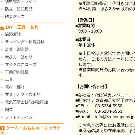
懐中電灯・ライト
※配送日時指定・代引きはご
※A4封筒、厚さ2.5cm以内
防災・防犯用品
防災グッズ
【営業日】
■営業時間
DIY・工具・文具
9:00～18:00
温湿度計
■休業日
ラッピング・梱包資材
年中無休
計量・測定器
※土日祝はお電話でのお問い
天びん・はかり
せん。ご用の方はメールにて
します。
マイクロスコープ
※営業時間外のお問い合わせ
工業用内視鏡
す。
工具
【お問い合わせ】
電材・部材
文具・オフィス用品
■会社名：
(株)3Aカンパニー
■所在地：
東京都足立区千住宮元
電気工事士技能試験関連
■TEL：
03-5284-5950
園芸
■FAX：
03-5284-5953
■E-mail：
info@3a-company.jp
フォトアルバム
※お急ぎの際にはお電話にて
ゲーム・おもちゃ・キャラク
※商品の説明や在庫確認、ま
ター