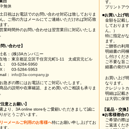
業日
す。
中無休
プリントア
土日祝はお電話でのお問い合わせ対応は致しておりま
■お買い上げ
ん。ご用の方はメールにてご連絡いただければ対応致
金額を記載
ます。
しておりま
営業時間外のお問い合わせは翌営業日に対応いたしま
ん。）
。
特に指定が
ます。
お問い合わせ】
ご贈答の利
明細書の同
社名：
(株)3Aカンパニー
し付けくだ
在地：
東京都足立区千住宮元町1-11 太成宮元ビル
ご不要な旨
EL：
03-5284-5950
細書の発行U
AX：
03-5284-5953
mail：
info@3a-company.jp
お買い上げ
お急ぎの際にはお電話にてご対応いたします。
なります。
商品の説明や在庫確認、まとめ買いのご相談も承りま
クレジット
。
明細は記載
は大切に保
ご注意とお願い】
素より、3A online storeをご愛顧いただきまして誠に
【返品・交換
りがとうございます。
■お客様都合
ご希望の際は
リーメールご利用のお客様へ
特にお願い申し上げてお
ご返送くだ
ます。