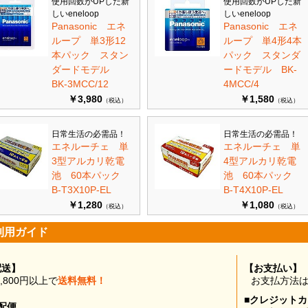
使用回数がUPした新
使用回数がUPした新
しいeneloop
しいeneloop
Panasonic エネ
Panasonic エネ
ループ 単3形12
ループ 単4形4本
本パック スタン
パック スタンダ
ダードモデル
ードモデル BK-
BK-3MCC/12
4MCC/4
￥3,980
￥1,580
（税込）
（税込）
日常生活の必需品！
日常生活の必需品！
エネルーチェ 単
エネルーチェ 単
3型アルカリ乾電
4型アルカリ乾電
池 60本パック
池 60本パック
B-T3X10P-EL
B-T4X10P-EL
￥1,280
￥1,080
（税込）
（税込）
利用ガイド
配送】
【お支払い】
0,800円以上で
送料無料！
お支払方法
■クレジット
配便