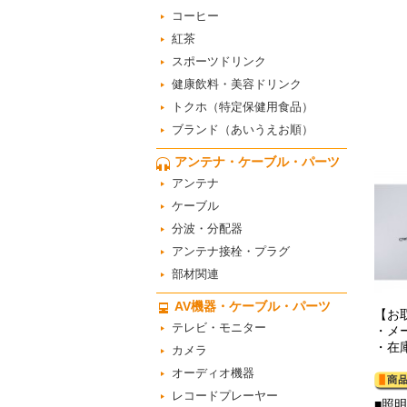
コーヒー
紅茶
スポーツドリンク
健康飲料・美容ドリンク
トクホ（特定保健用食品）
ブランド（あいうえお順）
アンテナ・ケーブル・パーツ
アンテナ
ケーブル
分波・分配器
アンテナ接栓・プラグ
部材関連
AV機器・ケーブル・パーツ
【お
テレビ・モニター
・メ
・在
カメラ
オーディオ機器
レコードプレーヤー
■照