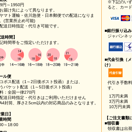
※下記のい
99円～1950円
ると、カー
お届け先によって異なります。
ヤマト運輸・佐川急便・日本郵便での配送になりま
。(営業所止め可能)
配送日時指定・代引き可能です。
■銀行振り込
ジャパンネッ
配送時間】
記時間帯をご指定いただけます。
■代金引換（
け）
ール便
コポス配送（1～2日後ポスト投函）または、
代引き手数
うパケット配送（1～5日後ポスト投函）
す。
料：全国一律270円
1万円未満
配送日時指定・代引きはご利用いただけません
3万円未満
A4封筒、厚さ2.5cm以内の対応商品のみとなります。
10万円未満
営業日】
【ご注文書類
業時間
■領収書
00～18:00
領収書は出荷