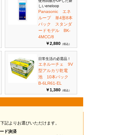
使用回数がUPした新
しいeneloop
Panasonic エネ
ループ 単4形8本
パック スタンダ
ードモデル BK-
4MCC/8
￥2,880
（税込）
日常生活の必需品！
エネルーチェ 9V
型アルカリ乾電
池 10本パック
B-6LR61-EL
￥1,380
（税込）
は下記よりお選びいただけます。
カード決済