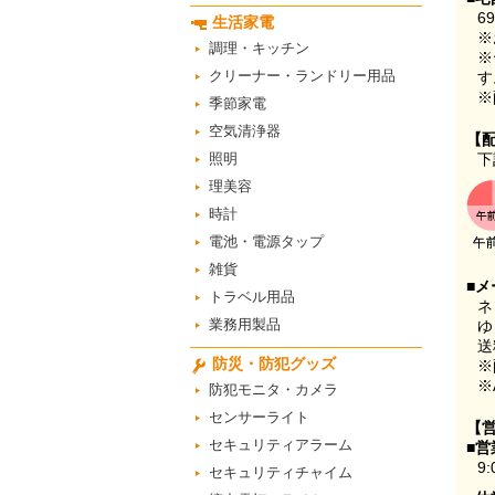
6
生活家電
※
調理・キッチン
※
クリーナー・ランドリー用品
す
※
季節家電
空気清浄器
【
照明
下
理美容
時計
電池・電源タップ
雑貨
■メ
トラベル用品
ネ
業務用製品
ゆ
送
防災・防犯グッズ
※
※
防犯モニタ・カメラ
センサーライト
【
セキュリティアラーム
■営
9:
セキュリティチャイム