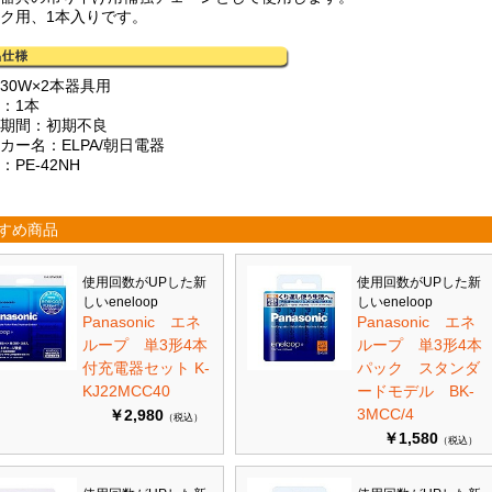
ーク用、1本入りです。
30W×2本器具用
：1本
証期間：初期不良
カー名：ELPA/朝日電器
：PE-42NH
すめ商品
使用回数がUPした新
使用回数がUPした新
しいeneloop
しいeneloop
Panasonic エネ
Panasonic エネ
ループ 単3形4本
ループ 単3形4本
付充電器セット K-
パック スタンダ
KJ22MCC40
ードモデル BK-
3MCC/4
￥2,980
（税込）
￥1,580
（税込）