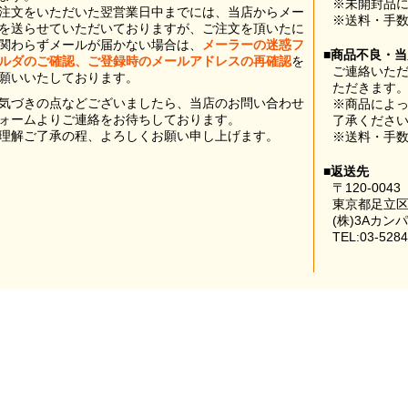
※未開封品
注文をいただいた翌営業日中までには、当店からメー
※送料・手
を送らせていただいておりますが、ご注文を頂いたに
関わらずメールが届かない場合は、
メーラーの迷惑フ
■商品不良・
ルダのご確認、ご登録時のメールアドレスの再確認
を
ご連絡いた
願いいたしております。
ただきます
気づきの点などございましたら、当店のお問い合わせ
※商品によ
ォームよりご連絡をお待ちしております。
了承くださ
理解ご了承の程、よろしくお願い申し上げます。
※送料・手
■返送先
〒120-0043
東京都足立区
(株)3Aカン
TEL:03-5284