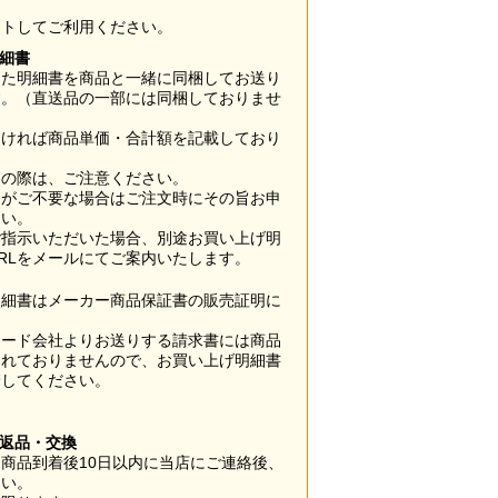
ウトしてご利用ください。
明細書
した明細書を商品と一緒に同梱してお送り
す。（直送品の一部には同梱しておりませ
なければ商品単価・合計額を記載しており
用の際は、ご注意ください。
梱がご不要な場合はご注文時にその旨お申
さい。
ご指示いただいた場合、別途お買い上げ明
RLをメールにてご案内いたします。
明細書はメーカー商品保証書の販売証明に
カード会社よりお送りする請求書には商品
されておりませんので、お買い上げ明細書
管してください。
】
の返品・交換
商品到着後10日以内に当店にご連絡後、
さい。