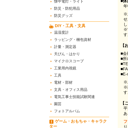
■休
懐中電灯・ライト
年
防災・防犯用品
※
防災グッズ
せ
し
DIY・工具・文具
※
温湿度計
す
ラッピング・梱包資材
【
計量・測定器
■会
天びん・はかり
■所
マイクロスコープ
■T
工業用内視鏡
■F
■E-
工具
※
電材・部材
※
文具・オフィス用品
す
電気工事士技能試験関連
【
園芸
平
フォトアルバム
あ
ゲーム・おもちゃ・キャラク
フ
ター
り