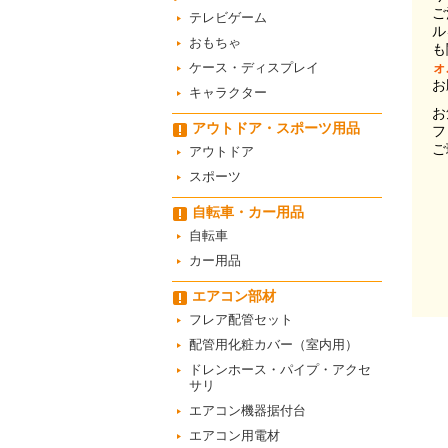
ご
テレビゲーム
ル
おもちゃ
も
ォ
ケース・ディスプレイ
お
キャラクター
お
アウトドア・スポーツ用品
フ
ご
アウトドア
スポーツ
自転車・カー用品
自転車
カー用品
エアコン部材
フレア配管セット
配管用化粧カバー（室内用）
ドレンホース・パイプ・アクセ
サリ
エアコン機器据付台
エアコン用電材