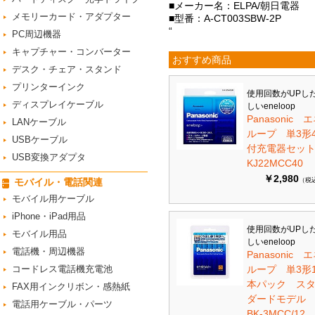
■メーカー名：ELPA/朝日電器
メモリーカード・アダプター
■型番：A-CT003SBW-2P
“
PC周辺機器
キャプチャー・コンバーター
おすすめ商品
デスク・チェア・スタンド
プリンターインク
使用回数がUPし
ディスプレイケーブル
しいeneloop
Panasonic 
LANケーブル
ループ 単3形
USBケーブル
付充電器セット 
USB変換アダプタ
KJ22MCC40
￥2,980
モバイル・電話関連
（税
モバイル用ケーブル
iPhone・iPad用品
使用回数がUPし
モバイル用品
しいeneloop
電話機・周辺機器
Panasonic 
コードレス電話機充電池
ループ 単3形1
本パック ス
FAX用インクリボン・感熱紙
ダードモデ
電話用ケーブル・パーツ
BK-3MCC/12