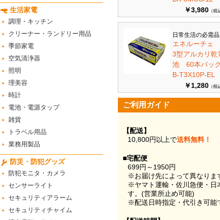
生活家電
￥3,980
（税
調理・キッチン
クリーナー・ランドリー用品
日常生活の必需品
エネルーチェ
季節家電
3型アルカリ乾
空気清浄器
池 60本パ
照明
B-T3X10P-EL
理美容
￥1,280
（税
時計
ご利用ガイド
電池・電源タップ
雑貨
【配送】
トラベル用品
10,800円以上で
送料無料！
業務用製品
■宅配便
防災・防犯グッズ
699円～1950円
防犯モニタ・カメラ
※お届け先によって異なりま
※ヤマト運輸・佐川急便・日
センサーライト
す。(営業所止め可能)
セキュリティアラーム
※配送日時指定・代引き可能
セキュリティチャイム