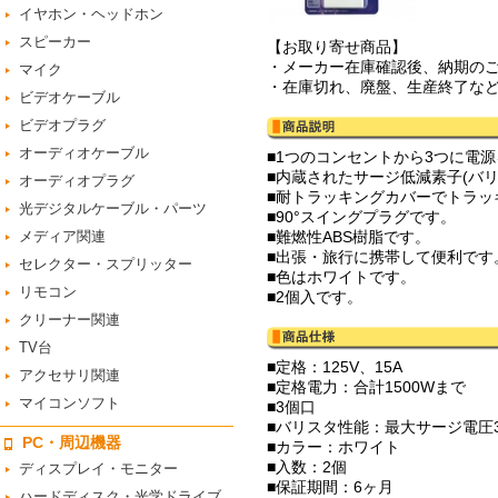
イヤホン・ヘッドホン
スピーカー
【お取り寄せ商品】
・メーカー在庫確認後、納期の
マイク
・在庫切れ、廃盤、生産終了な
ビデオケーブル
ビデオプラグ
オーディオケーブル
■1つのコンセントから3つに電
■内蔵されたサージ低減素子(バ
オーディオプラグ
■耐トラッキングカバーでトラッ
光デジタルケーブル・パーツ
■90°スイングプラグです。
メディア関連
■難燃性ABS樹脂です。
■出張・旅行に携帯して便利です
セレクター・スプリッター
■色はホワイトです。
リモコン
■2個入です。
クリーナー関連
TV台
■定格：125V、15A
アクセサリ関連
■定格電力：合計1500Wまで
マイコンソフト
■3個口
■バリスタ性能：最大サージ電圧3
PC・周辺機器
■カラー：ホワイト
■入数：2個
ディスプレイ・モニター
■保証期間：6ヶ月
ハードディスク・光学ドライブ