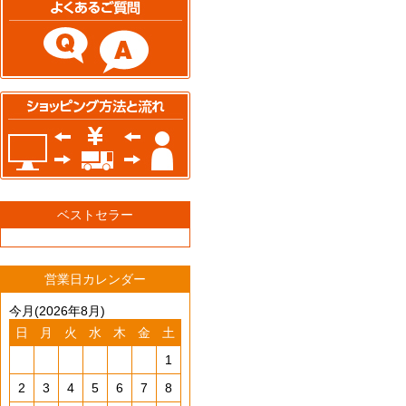
ベストセラー
営業日カレンダー
今月(2026年8月)
日
月
火
水
木
金
土
1
2
3
4
5
6
7
8