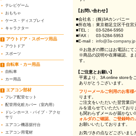
テレビゲーム
【お問い合わせ】
おもちゃ
■会社名：
(株)3Aカンパニー
ケース・ディスプレイ
■所在地：
東京都足立区千住宮元
キャラクター
■TEL：
03-5284-5950
■FAX：
03-5284-5953
アウトドア・スポーツ用品
■E-mail：
info@3a-company.jp
アウトドア
※お急ぎの際にはお電話にて
スポーツ
※商品の説明や在庫確認、ま
す。
自転車・カー用品
自転車
【ご注意とお願い】
平素より、3A online st
カー用品
ありがとうございます。
エアコン部材
フリーメールご利用のお客様
ります。
フレア配管セット
ご注文をいただいた翌営業日
配管用化粧カバー（室内用）
ルを送らせていただいており
ドレンホース・パイプ・アクセ
も関わらずメールが届かない
サリ
ォルダのご確認、ご登録時の
お願いいたしております。
エアコン機器据付台
エアコン用電材
お気づきの点などございまし