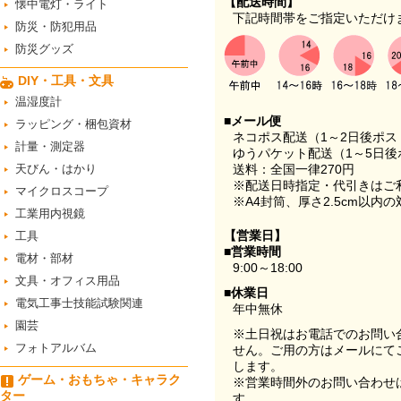
【配送時間】
懐中電灯・ライト
下記時間帯をご指定いただけ
防災・防犯用品
防災グッズ
DIY・工具・文具
温湿度計
■メール便
ラッピング・梱包資材
ネコポス配送（1～2日後ポ
計量・測定器
ゆうパケット配送（1～5日後
天びん・はかり
送料：全国一律270円
※配送日時指定・代引きはご
マイクロスコープ
※A4封筒、厚さ2.5cm以内
工業用内視鏡
【営業日】
工具
■営業時間
電材・部材
9:00～18:00
文具・オフィス用品
■休業日
電気工事士技能試験関連
年中無休
園芸
※土日祝はお電話でのお問い
フォトアルバム
せん。ご用の方はメールにて
します。
ゲーム・おもちゃ・キャラク
※営業時間外のお問い合わせ
ター
す。