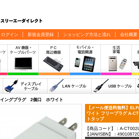
ログイン
新規会員登録
ショッピング方法と流れ
会社概要
°スイングプラグ 2個口 ホワイト
【メール便送料無料】ELPA
ワイト フリープラグ A-CT
トタップ
【商品コード】：A-CT002
【JAN/ISBN】：490108720