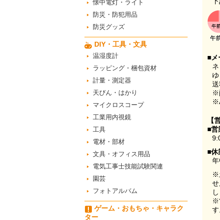
下
懐中電灯・ライト
防災・防犯用品
防災グッズ
DIY・工具・文具
温湿度計
■メ
ネ
ラッピング・梱包資材
ゆ
計量・測定器
送
天びん・はかり
※
※
マイクロスコープ
工業用内視鏡
【
■営
工具
9:
電材・部材
■休
文具・オフィス用品
年
電気工事士技能試験関連
※
園芸
せ
フォトアルバム
し
※
ゲーム・おもちゃ・キャラク
す
ター