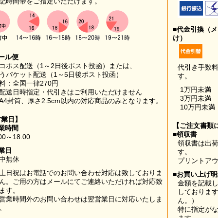
記時間帯をご指定いただけます。
■代金引換（
け）
ール便
コポス配送（1～2日後ポスト投函）または、
代引き手数
うパケット配送（1～5日後ポスト投函）
す。
料：全国一律270円
1万円未満
配送日時指定・代引きはご利用いただけません
3万円未満
A4封筒、厚さ2.5cm以内の対応商品のみとなります。
10万円未満
営業日】
【ご注文書類
業時間
■領収書
00～18:00
領収書は出荷
業日
す。
中無休
プリントア
土日祝はお電話でのお問い合わせ対応は致しておりま
■お買い上げ
ん。ご用の方はメールにてご連絡いただければ対応致
金額を記載
ます。
しておりま
営業時間外のお問い合わせは翌営業日に対応いたしま
ん。）
。
特に指定が