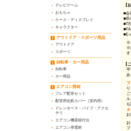
【
テレビゲーム
おもちゃ
■会
■所
ケース・ディスプレイ
■T
キャラクター
■F
■E-
アウトドア・スポーツ用品
※
アウトドア
※
スポーツ
す
自転車・カー用品
【
自転車
平
あ
カー用品
フ
エアコン部材
り
ご
フレア配管セット
ル
配管用化粧カバー（室内用）
も
ドレンホース・パイプ・アクセ
ォ
サリ
お
エアコン機器据付台
お
エアコン用電材
フ