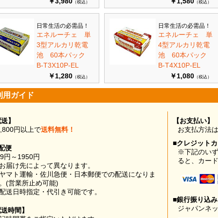
￥3,980
￥1,580
（税込）
（税込）
日常生活の必需品！
日常生活の必需品！
エネルーチェ 単
エネルーチェ 単
3型アルカリ乾電
4型アルカリ乾電
池 60本パック
池 60本パック
B-T3X10P-EL
B-T4X10P-EL
￥1,280
￥1,080
（税込）
（税込）
利用ガイド
配送】
【お支払い】
0,800円以上で
送料無料！
お支払方法
■クレジット
配便
※下記のい
99円～1950円
ると、カー
お届け先によって異なります。
ヤマト運輸・佐川急便・日本郵便での配送になりま
。(営業所止め可能)
配送日時指定・代引き可能です。
■銀行振り込
ジャパンネッ
配送時間】