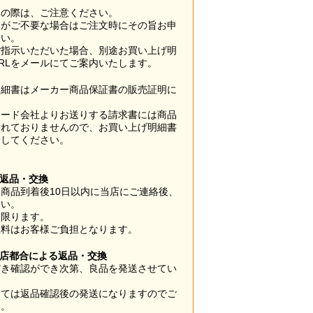
用の際は、ご注意ください。
梱がご不要な場合はご注文時にその旨お申
さい。
ご指示いただいた場合、別途お買い上げ明
RLをメールにてご案内いたします。
明細書はメーカー商品保証書の販売証明に
カード会社よりお送りする請求書には商品
されておりませんので、お買い上げ明細書
管してください。
】
の返品・交換
商品到着後10日以内に当店にご連絡後、
さい。
に限ります。
数料はお客様ご負担となります。
当店都合による返品・交換
だき確認ができ次第、良品を発送させてい
。
っては返品確認後の発送になりますのでご
い。