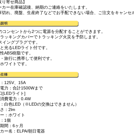
取り寄せ商品】
ーカー在庫確認後、納期のご連絡をいたします。
庫切れ、廃盤、生産終了などでお手配できない場合、ご注文をキャンセ
つのコンセントから2つに電源を分配することができます。
トラッキングカバーでトラッキング火災を予防します。
0°スイングプラグです。
すと光るLEDライト付です。
燃性ABS樹脂です。
張・旅行に携帯して便利です。
はホワイトです。
：125V、15A
電力：合計1500Wまで
口[LEDライト]
消費電力：0.4W
源：白色LED（※LEDの交換はできません）
さ：2lm
ラー：ホワイト
：1個
証期間：6ヶ月
カー名：ELPA/朝日電器