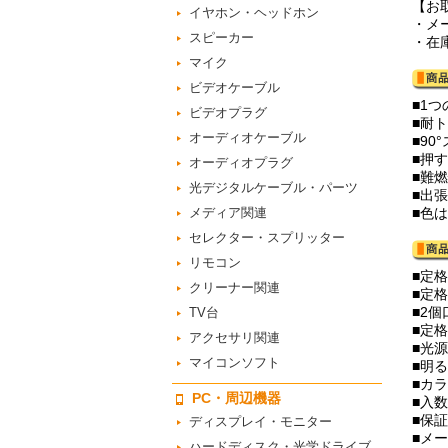
【お
イヤホン・ヘッドホン
・メ
スピーカー
・在
マイク
ビデオケーブル
■1
ビデオプラグ
■耐
オーディオケーブル
■9
■押
オーディオプラグ
■難
光デジタルケーブル・パーツ
■出
メディア関連
■色
セレクター・スプリッター
リモコン
■定格
クリーナー関連
■定格
■2個
TV台
■定格
アクセサリ関連
■光
マイコンソフト
■明る
■カ
PC・周辺機器
■入数
■保
ディスプレイ・モニター
■メー
ハードディスク・光学ドライブ