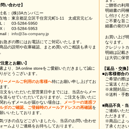
ます。
お問い合わせ】
ご贈答の利
明細書の同
社名：
(株)3Aカンパニー
し付けくだ
在地：
東京都足立区千住宮元町1-11 太成宮元ビル
ご不要な旨
EL：
03-5284-5950
細書の発行U
AX：
03-5284-5953
mail：
info@3a-company.jp
お買い上げ
お急ぎの際にはお電話にてご対応いたします。
なります。
商品の説明や在庫確認、まとめ買いのご相談も承りま
クレジット
。
明細は記載
は大切に保
ご注意とお願い】
素より、3A online storeをご愛顧いただきまして誠に
【返品・交換
りがとうございます。
■お客様都合
ご希望の際は
リーメールご利用のお客様へ
特にお願い申し上げてお
ご返送くだ
ます。
※未開封品
注文をいただいた翌営業日中までには、当店からメー
※送料・手
を送らせていただいておりますが、ご注文を頂いたに
関わらずメールが届かない場合は、
メーラーの迷惑フ
■商品不良・
ルダのご確認、ご登録時のメールアドレスの再確認
を
ご連絡いた
願いいたしております。
ただきます
気づきの点などございましたら、当店のお問い合わせ
※商品によ
ォームよりご連絡をお待ちしております。
了承くださ