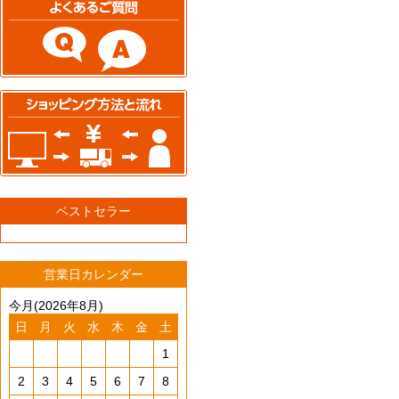
ベストセラー
営業日カレンダー
今月(2026年8月)
日
月
火
水
木
金
土
1
2
3
4
5
6
7
8