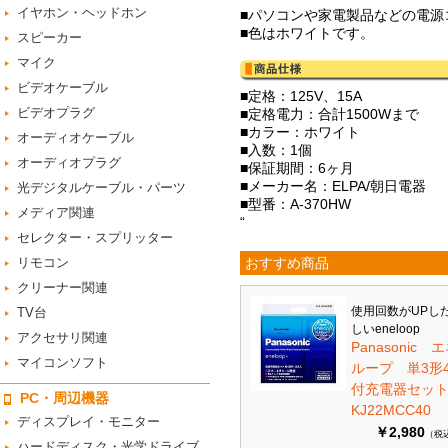
イヤホン・ヘッドホン
■パソコンや家電製品などの電源
■色はホワイトです。
スピーカー
マイク
ビデオケーブル
■定格：125V、15A
ビデオプラグ
■定格電力：合計1500Wまで
■カラー：ホワイト
オーディオケーブル
■入数：1個
オーディオプラグ
■保証期間：6ヶ月
■メーカー名：ELPA/朝日電器
光デジタルケーブル・パーツ
■型番：A-370HW
メディア関連
“
セレクター・スプリッター
リモコン
おすすめ商品
クリーナー関連
使用回数がUPし
TV台
しいeneloop
アクセサリ関連
Panasonic 
マイコンソフト
ループ 単3形
付充電器セット 
PC・周辺機器
KJ22MCC40
ディスプレイ・モニター
￥2,980
（税
ハードディスク・光学ドライブ