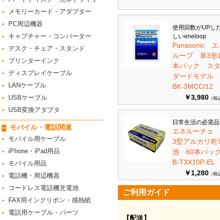
メモリーカード・アダプター
PC周辺機器
使用回数がUPし
キャプチャー・コンバーター
しいeneloop
Panasonic 
デスク・チェア・スタンド
ループ 単3形1
プリンターインク
本パック ス
ディスプレイケーブル
ダードモデ
LANケーブル
BK-3MCC/12
￥3,980
USBケーブル
（税
USB変換アダプタ
日常生活の必需品
モバイル・電話関連
エネルーチェ
モバイル用ケーブル
3型アルカリ乾
iPhone・iPad用品
池 60本パ
B-T3X10P-EL
モバイル用品
￥1,280
（税
電話機・周辺機器
コードレス電話機充電池
ご利用ガイド
FAX用インクリボン・感熱紙
電話用ケーブル・パーツ
【配送】