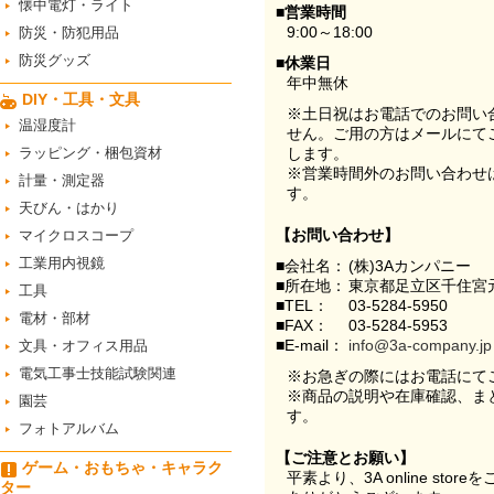
懐中電灯・ライト
■営業時間
9:00～18:00
防災・防犯用品
防災グッズ
■休業日
年中無休
DIY・工具・文具
※土日祝はお電話でのお問い
温湿度計
せん。ご用の方はメールにて
ラッピング・梱包資材
します。
※営業時間外のお問い合わせ
計量・測定器
す。
天びん・はかり
【お問い合わせ】
マイクロスコープ
工業用内視鏡
■会社名：
(株)3Aカンパニー
■所在地：
東京都足立区千住宮元
工具
■TEL：
03-5284-5950
電材・部材
■FAX：
03-5284-5953
■E-mail：
info@3a-company.jp
文具・オフィス用品
電気工事士技能試験関連
※お急ぎの際にはお電話にて
※商品の説明や在庫確認、ま
園芸
す。
フォトアルバム
【ご注意とお願い】
ゲーム・おもちゃ・キャラク
平素より、3A online st
ター