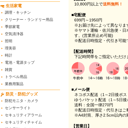
10,800円以上で
送料無料！
生活家電
調理・キッチン
■宅配便
クリーナー・ランドリー用品
699円～1950円
※お届け先によって異なりま
季節家電
※ヤマト運輸・佐川急便・日
空気清浄器
す。(営業所止め可能)
※配送日時指定・代引き可能
照明
理美容
【配送時間】
時計
下記時間帯をご指定いただけ
電池・電源タップ
雑貨
トラベル用品
業務用製品
■メール便
防災・防犯グッズ
ネコポス配送（1～2日後ポ
ゆうパケット配送（1～5日後
防犯モニタ・カメラ
送料：全国一律270円
センサーライト
※配送日時指定・代引きはご
セキュリティアラーム
※A4封筒、厚さ2.5cm以内
セキュリティチャイム
【営業日】