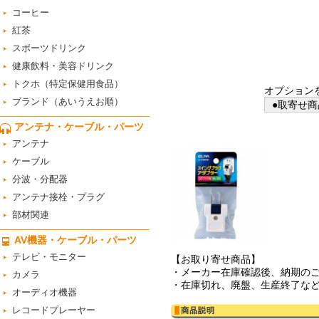
コーヒー
紅茶
スポーツドリンク
健康飲料・美容ドリンク
トクホ（特定保健用食品）
オプション
ブランド（あいうえお順）
●取寄せ商
アンテナ・ケーブル・パーツ
アンテナ
ケーブル
分波・分配器
アンテナ接栓・プラグ
部材関連
AV機器・ケーブル・パーツ
テレビ・モニター
【お取り寄せ商品】
・メーカー在庫確認後、納期の
カメラ
・在庫切れ、廃盤、生産終了な
オーディオ機器
レコードプレーヤー