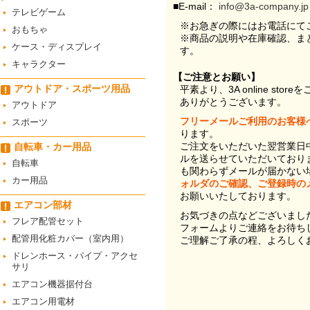
■E-mail：
info@3a-company.jp
テレビゲーム
※お急ぎの際にはお電話にて
おもちゃ
※商品の説明や在庫確認、ま
ケース・ディスプレイ
す。
キャラクター
【ご注意とお願い】
アウトドア・スポーツ用品
平素より、3A online st
ありがとうございます。
アウトドア
フリーメールご利用のお客様
スポーツ
ります。
ご注文をいただいた翌営業日
自転車・カー用品
ルを送らせていただいており
自転車
も関わらずメールが届かない
カー用品
ォルダのご確認、ご登録時の
お願いいたしております。
エアコン部材
お気づきの点などございまし
フレア配管セット
フォームよりご連絡をお待ち
配管用化粧カバー（室内用）
ご理解ご了承の程、よろしく
ドレンホース・パイプ・アクセ
サリ
エアコン機器据付台
エアコン用電材