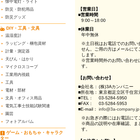
懐中電灯・ライト
【営業日】
防災・防犯用品
■営業時間
防災グッズ
9:00～18:00
DIY・工具・文具
■休業日
年中無休
温湿度計
ラッピング・梱包資材
※土日祝はお電話でのお問い
せん。ご用の方はメールにて
計量・測定器
します。
天びん・はかり
※営業時間外のお問い合わせ
す。
マイクロスコープ
工業用内視鏡
【お問い合わせ】
工具
■会社名：
(株)3Aカンパニー
電材・部材
■所在地：
東京都足立区千住宮元
■TEL：
03-5284-5950
文具・オフィス用品
■FAX：
03-5284-5953
電気工事士技能試験関連
■E-mail：
info@3a-company.jp
園芸
※お急ぎの際にはお電話にて
フォトアルバム
※商品の説明や在庫確認、ま
す。
ゲーム・おもちゃ・キャラク
ター