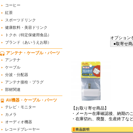
コーヒー
紅茶
スポーツドリンク
健康飲料・美容ドリンク
トクホ（特定保健用食品）
オプション
ブランド（あいうえお順）
●取寄せ商
アンテナ・ケーブル・パーツ
アンテナ
ケーブル
分波・分配器
アンテナ接栓・プラグ
部材関連
AV機器・ケーブル・パーツ
テレビ・モニター
【お取り寄せ商品】
・メーカー在庫確認後、納期の
カメラ
・在庫切れ、廃盤、生産終了な
オーディオ機器
レコードプレーヤー