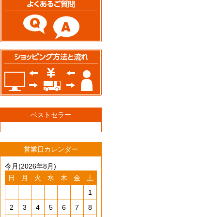
ベストセラー
営業日カレンダー
今月(2026年8月)
日
月
火
水
木
金
土
1
2
3
4
5
6
7
8