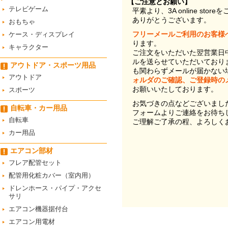
【ご注意とお願い】
テレビゲーム
平素より、3A online st
ありがとうございます。
おもちゃ
フリーメールご利用のお客様
ケース・ディスプレイ
ります。
キャラクター
ご注文をいただいた翌営業日
ルを送らせていただいており
アウトドア・スポーツ用品
も関わらずメールが届かない
アウトドア
ォルダのご確認、ご登録時の
お願いいたしております。
スポーツ
お気づきの点などございまし
自転車・カー用品
フォームよりご連絡をお待ち
自転車
ご理解ご了承の程、よろしく
カー用品
エアコン部材
フレア配管セット
配管用化粧カバー（室内用）
ドレンホース・パイプ・アクセ
サリ
エアコン機器据付台
エアコン用電材