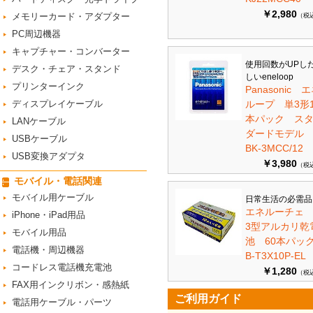
￥2,980
メモリーカード・アダプター
（税
PC周辺機器
キャプチャー・コンバーター
使用回数がUPし
デスク・チェア・スタンド
しいeneloop
プリンターインク
Panasonic 
ディスプレイケーブル
ループ 単3形1
本パック ス
LANケーブル
ダードモデ
USBケーブル
BK-3MCC/12
USB変換アダプタ
￥3,980
（税
モバイル・電話関連
モバイル用ケーブル
日常生活の必需品
エネルーチェ
iPhone・iPad用品
3型アルカリ乾
モバイル用品
池 60本パ
電話機・周辺機器
B-T3X10P-EL
コードレス電話機充電池
￥1,280
（税
FAX用インクリボン・感熱紙
ご利用ガイド
電話用ケーブル・パーツ