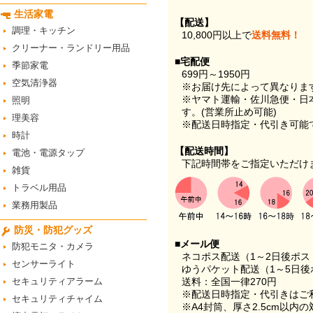
生活家電
【配送】
調理・キッチン
10,800円以上で
送料無料！
クリーナー・ランドリー用品
■宅配便
季節家電
699円～1950円
空気清浄器
※お届け先によって異なりま
※ヤマト運輸・佐川急便・日
照明
す。(営業所止め可能)
理美容
※配送日時指定・代引き可能
時計
【配送時間】
電池・電源タップ
下記時間帯をご指定いただけ
雑貨
トラベル用品
業務用製品
防災・防犯グッズ
■メール便
防犯モニタ・カメラ
ネコポス配送（1～2日後ポ
センサーライト
ゆうパケット配送（1～5日後
セキュリティアラーム
送料：全国一律270円
※配送日時指定・代引きはご
セキュリティチャイム
※A4封筒、厚さ2.5cm以内