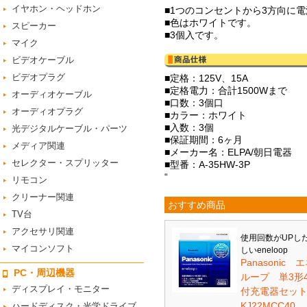
イヤホン・ヘッドホン
■1つのコンセントから3方向に
■色はホワイトです。
スピーカー
■3個入です。
マイク
ビデオケーブル
ビデオプラグ
■定格：125V、15A
■定格電力：合計1500Wまで
オーディオケーブル
■口数：3個口
オーディオプラグ
■カラー：ホワイト
■入数：3個
光デジタルケーブル・パーツ
■保証期間：6ヶ月
メディア関連
■メーカー名：ELPA/朝日電器
セレクター・スプリッター
■型番：A-35HW-3P
“
リモコン
クリーナー関連
おすすめ商品
TV台
アクセサリ関連
使用回数がUPし
マイコンソフト
しいeneloop
Panasonic 
PC・周辺機器
ループ 単3形
ディスプレイ・モニター
付充電器セット 
KJ22MCC40
ハードディスク・光学ドライブ