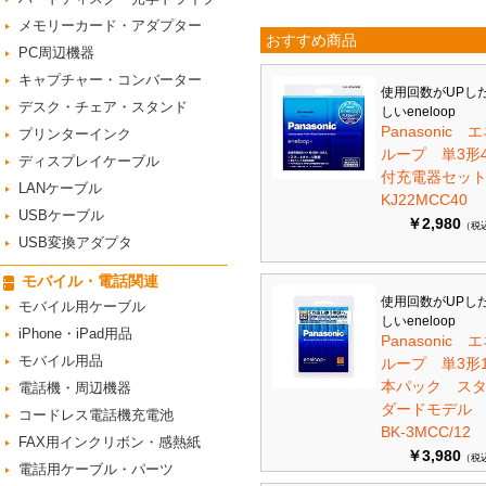
メモリーカード・アダプター
おすすめ商品
PC周辺機器
キャプチャー・コンバーター
使用回数がUPし
デスク・チェア・スタンド
しいeneloop
Panasonic 
プリンターインク
ループ 単3形
ディスプレイケーブル
付充電器セット 
LANケーブル
KJ22MCC40
USBケーブル
￥2,980
（税
USB変換アダプタ
モバイル・電話関連
使用回数がUPし
モバイル用ケーブル
しいeneloop
iPhone・iPad用品
Panasonic 
モバイル用品
ループ 単3形1
本パック ス
電話機・周辺機器
ダードモデ
コードレス電話機充電池
BK-3MCC/12
FAX用インクリボン・感熱紙
￥3,980
（税
電話用ケーブル・パーツ