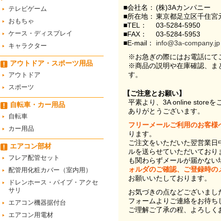
■会社名：
(株)3Aカンパニー
テレビゲーム
■所在地：
東京都足立区千住宮元
おもちゃ
■TEL：
03-5284-5950
ケース・ディスプレイ
■FAX：
03-5284-5953
■E-mail：
info@3a-company.jp
キャラクター
※お急ぎの際にはお電話にて
アウトドア・スポーツ用品
※商品の説明や在庫確認、ま
す。
アウトドア
スポーツ
【ご注意とお願い】
平素より、3A online st
自転車・カー用品
ありがとうございます。
自転車
フリーメールご利用のお客様
カー用品
ります。
ご注文をいただいた翌営業日
エアコン部材
ルを送らせていただいており
フレア配管セット
も関わらずメールが届かない
ォルダのご確認、ご登録時の
配管用化粧カバー（室内用）
お願いいたしております。
ドレンホース・パイプ・アクセ
サリ
お気づきの点などございまし
フォームよりご連絡をお待ち
エアコン機器据付台
ご理解ご了承の程、よろしく
エアコン用電材