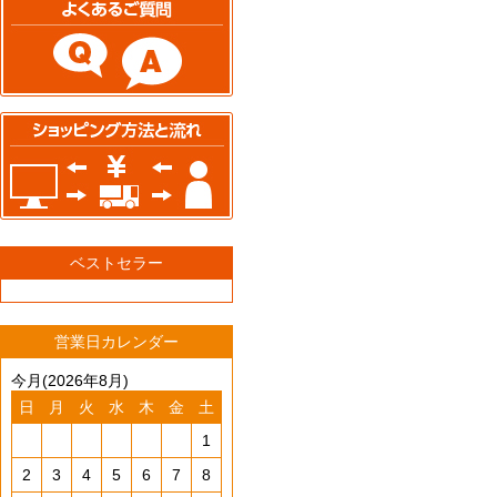
ベストセラー
営業日カレンダー
今月(2026年8月)
日
月
火
水
木
金
土
1
2
3
4
5
6
7
8