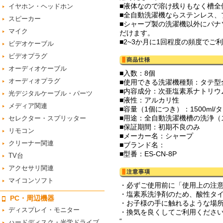
■液体なので溶け残りもなく槽全
イヤホン・ヘッドホン
■全自動洗濯機ならステンレス、
スピーカー
■シャープ製の洗濯機以外にパ
マイク
だけます。
■2~3か月に1回程度の頻度で
ビデオケーブル
ビデオプラグ
オーディオケーブル
■入数：8個
オーディオプラグ
■使用できる洗濯機種類：タテ型
■内容成分：次亜塩素系ナトリウ
光デジタルケーブル・パーツ
■液性：アルカリ性
メディア関連
■容量（1個につき）：1500ml
■用途：全自動洗濯機槽の洗浄（
セレクター・スプリッター
■保証期間：初期不良のみ
リモコン
■メーカー名：シャープ
クリーナー関連
■ブランド名：
■型番：ES-CN-8P
TV台
アクセサリ関連
マイコンソフト
・必ずご使用前に「使用上の注
・塩素系洗浄剤のため、酸性タ
PC・周辺機器
・お子様の手に触れるような場
ディスプレイ・モニター
・換気を良くしてご利用くださ
“
ハードディスク・光学ドライブ