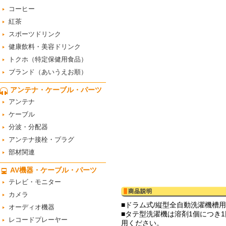
コーヒー
紅茶
スポーツドリンク
健康飲料・美容ドリンク
トクホ（特定保健用食品）
ブランド（あいうえお順）
アンテナ・ケーブル・パーツ
アンテナ
ケーブル
分波・分配器
アンテナ接栓・プラグ
部材関連
AV機器・ケーブル・パーツ
テレビ・モニター
カメラ
■ドラム式/縦型全自動洗濯機槽
オーディオ機器
■タテ型洗濯機は溶剤1個につき
レコードプレーヤー
用ください。