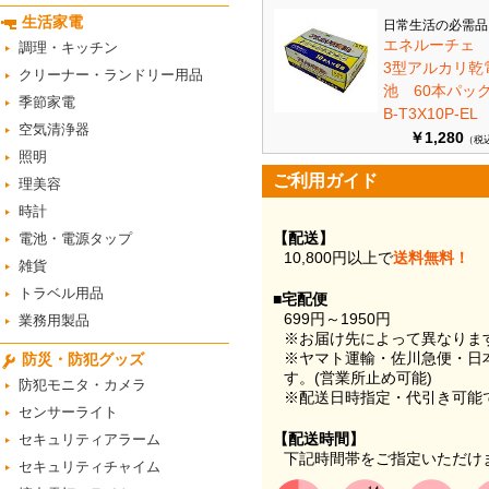
生活家電
日常生活の必需品
エネルーチェ
調理・キッチン
3型アルカリ乾
クリーナー・ランドリー用品
池 60本パ
季節家電
B-T3X10P-EL
空気清浄器
￥1,280
（税
照明
ご利用ガイド
理美容
時計
【配送】
電池・電源タップ
10,800円以上で
送料無料！
雑貨
トラベル用品
■宅配便
699円～1950円
業務用製品
※お届け先によって異なりま
※ヤマト運輸・佐川急便・日
防災・防犯グッズ
す。(営業所止め可能)
防犯モニタ・カメラ
※配送日時指定・代引き可能
センサーライト
【配送時間】
セキュリティアラーム
下記時間帯をご指定いただけ
セキュリティチャイム