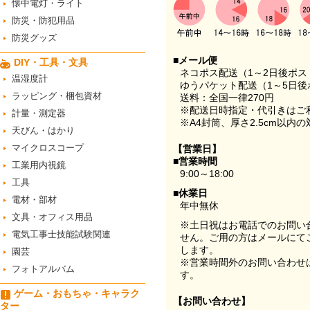
懐中電灯・ライト
防災・防犯用品
防災グッズ
■メール便
DIY・工具・文具
ネコポス配送（1～2日後ポ
温湿度計
ゆうパケット配送（1～5日後
ラッピング・梱包資材
送料：全国一律270円
※配送日時指定・代引きはご
計量・測定器
※A4封筒、厚さ2.5cm以内
天びん・はかり
マイクロスコープ
【営業日】
■営業時間
工業用内視鏡
9:00～18:00
工具
■休業日
電材・部材
年中無休
文具・オフィス用品
※土日祝はお電話でのお問い
電気工事士技能試験関連
せん。ご用の方はメールにて
します。
園芸
※営業時間外のお問い合わせ
フォトアルバム
す。
ゲーム・おもちゃ・キャラク
【お問い合わせ】
ター