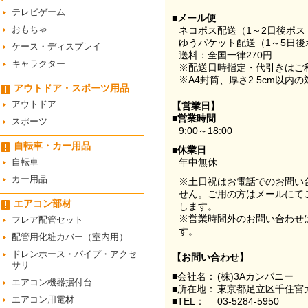
テレビゲーム
■メール便
おもちゃ
ネコポス配送（1～2日後ポ
ゆうパケット配送（1～5日後
ケース・ディスプレイ
送料：全国一律270円
キャラクター
※配送日時指定・代引きはご
※A4封筒、厚さ2.5cm以内
アウトドア・スポーツ用品
アウトドア
【営業日】
■営業時間
スポーツ
9:00～18:00
自転車・カー用品
■休業日
自転車
年中無休
カー用品
※土日祝はお電話でのお問い
せん。ご用の方はメールにて
エアコン部材
します。
※営業時間外のお問い合わせ
フレア配管セット
す。
配管用化粧カバー（室内用）
ドレンホース・パイプ・アクセ
【お問い合わせ】
サリ
■会社名：
(株)3Aカンパニー
エアコン機器据付台
■所在地：
東京都足立区千住宮元
エアコン用電材
■TEL：
03-5284-5950