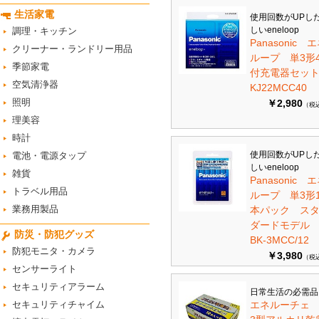
生活家電
使用回数がUPし
しいeneloop
調理・キッチン
Panasonic 
クリーナー・ランドリー用品
ループ 単3形
季節家電
付充電器セット 
空気清浄器
KJ22MCC40
照明
￥2,980
（税
理美容
時計
使用回数がUPし
電池・電源タップ
しいeneloop
雑貨
Panasonic 
トラベル用品
ループ 単3形1
業務用製品
本パック ス
ダードモデ
防災・防犯グッズ
BK-3MCC/12
防犯モニタ・カメラ
￥3,980
（税
センサーライト
セキュリティアラーム
日常生活の必需品
セキュリティチャイム
エネルーチェ