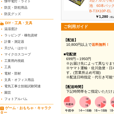
3型アルカリ乾
懐中電灯・ライト
池 60本パ
防災・防犯用品
B-T3X10P-EL
防災グッズ
￥1,280
（税
DIY・工具・文具
ご利用ガイド
温湿度計
ラッピング・梱包資材
【配送】
計量・測定器
10,800円以上で
送料無料！
天びん・はかり
■宅配便
マイクロスコープ
699円～1950円
工業用内視鏡
※お届け先によって異なりま
工具
※ヤマト運輸・佐川急便・日
す。(営業所止め可能)
電材・部材
※配送日時指定・代引き可能
文具・オフィス用品
電気工事士技能試験関連
【配送時間】
下記時間帯をご指定いただけ
園芸
フォトアルバム
ゲーム・おもちゃ・キャラク
ター