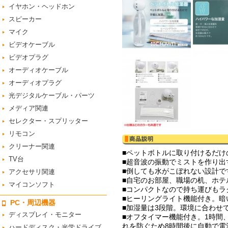
イヤホン・ヘッドホン
スピーカー
マイク
ビデオケーブル
ビデオプラグ
オーディオケーブル
オーディオプラグ
光デジタルケーブル・パーツ
メディア関連
セレクター・スプリッター
リモコン
クリーナー関連
■ペットボトルに取り付けるだけ
TV台
■超音波の振動でミストを作り出
■倒しても水がこぼれない設計で
アクセサリ関連
■自宅のお部屋、職場の机、ホテ
マイコンソフト
■コンパクトなので持ち運びもラ
■ヒーリングライト機能付き。暗
PC・周辺機器
■加湿量は3段階。環境に合わせ
ディスプレイ・モニター
■オフタイマー機能付き。1時間
れを防ぐため8時間後に自動で電
ハードディスク・光学ドライブ