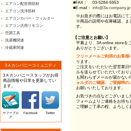
■FAX：
03-5284-5953
エアコン配管用部材
■E-mail：
info@3a-company.jp
エアコン洗浄部材
※お急ぎの際にはお電話にて
エアコンカバー・フィルター
※商品の説明や在庫確認、ま
エアコン汎用リモコン
す。
空調工具
【ご注意とお願い】
洗濯機関連
平素より、3A online st
冷蔵庫関連
ありがとうございます。
フリーメールご利用のお客様
ります。
3Ａカンパニーコミュニティ
ご注文をいただいた翌営業日
ルを送らせていただいており
3Ａカンパニースタッフがお得
も関わらずメールが届かない
商品情報や日常を更新してい
ォルダのご確認、ご登録時の
ます。
お願いいたしております。
お気づきの点などございまし
フォームよりご連絡をお待ち
ご理解ご了承の程、よろしく
ヤフーブロ
Facebook
Twitter
グ