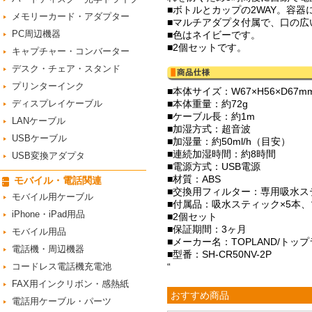
■ボトルとカップの2WAY。容
メモリーカード・アダプター
■マルチアダプタ付属で、口の広
PC周辺機器
■色はネイビーです。
■2個セットです。
キャプチャー・コンバーター
デスク・チェア・スタンド
プリンターインク
■本体サイズ：W67×H56×D6
ディスプレイケーブル
■本体重量：約72g
■ケーブル長：約1m
LANケーブル
■加湿方式：超音波
USBケーブル
■加湿量：約50ml/h（目安）
■連続加湿時間：約8時間
USB変換アダプタ
■電源方式：USB電源
■材質：ABS
モバイル・電話関連
■交換用フィルター：専用吸水スティ
モバイル用ケーブル
■付属品：吸水スティック×5本
iPhone・iPad用品
■2個セット
■保証期間：3ヶ月
モバイル用品
■メーカー名：TOPLAND/トッ
電話機・周辺機器
■型番：SH-CR50NV-2P
コードレス電話機充電池
“
FAX用インクリボン・感熱紙
おすすめ商品
電話用ケーブル・パーツ