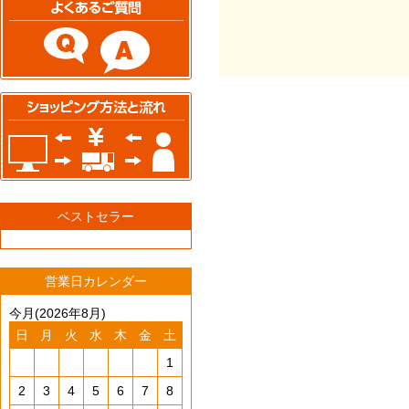
ベストセラー
営業日カレンダー
今月(2026年8月)
日
月
火
水
木
金
土
1
2
3
4
5
6
7
8