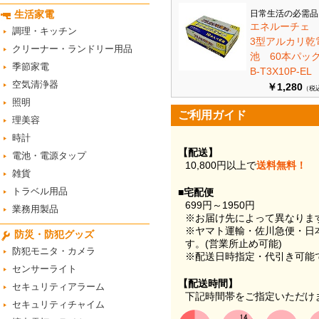
生活家電
日常生活の必需品
エネルーチェ
調理・キッチン
3型アルカリ乾
クリーナー・ランドリー用品
池 60本パ
季節家電
B-T3X10P-EL
空気清浄器
￥1,280
（税
照明
ご利用ガイド
理美容
時計
【配送】
電池・電源タップ
10,800円以上で
送料無料！
雑貨
トラベル用品
■宅配便
699円～1950円
業務用製品
※お届け先によって異なりま
※ヤマト運輸・佐川急便・日
防災・防犯グッズ
す。(営業所止め可能)
防犯モニタ・カメラ
※配送日時指定・代引き可能
センサーライト
【配送時間】
セキュリティアラーム
下記時間帯をご指定いただけ
セキュリティチャイム