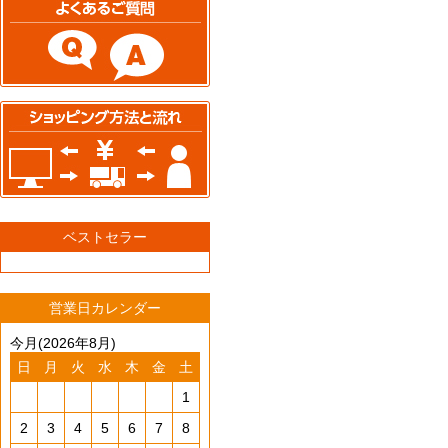
ベストセラー
営業日カレンダー
今月(2026年8月)
日
月
火
水
木
金
土
1
2
3
4
5
6
7
8