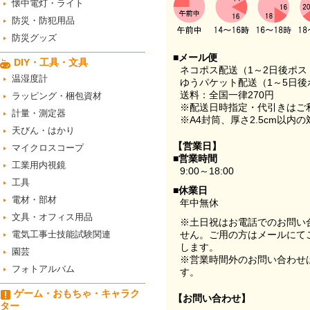
懐中電灯・ライト
防災・防犯用品
防災グッズ
■メール便
DIY・工具・文具
ネコポス配送（1～2日後ポ
温湿度計
ゆうパケット配送（1～5日後
送料：全国一律270円
ラッピング・梱包資材
※配送日時指定・代引きはご
計量・測定器
※A4封筒、厚さ2.5cm以内
天びん・はかり
【営業日】
マイクロスコープ
■営業時間
工業用内視鏡
9:00～18:00
工具
■休業日
電材・部材
年中無休
文具・オフィス用品
※土日祝はお電話でのお問い
電気工事士技能試験関連
せん。ご用の方はメールにて
します。
園芸
※営業時間外のお問い合わせ
フォトアルバム
す。
ゲーム・おもちゃ・キャラク
【お問い合わせ】
ター