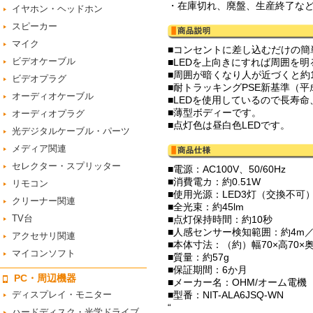
・在庫切れ、廃盤、生産終了な
イヤホン・ヘッドホン
スピーカー
マイク
■コンセントに差し込むだけの簡
ビデオケーブル
■LEDを上向きにすれば周囲を
■周囲が暗くなり人が近づくと約
ビデオプラグ
■耐トラッキングPSE新基準（平
オーディオケーブル
■LEDを使用しているので長寿
■薄型ボディーです。
オーディオプラグ
■点灯色は昼白色LEDです。
光デジタルケーブル・パーツ
メディア関連
セレクター・スプリッター
■電源：AC100V、50/60Hz
■消費電カ：約0.51W
リモコン
■使用光源：LED3灯（交換不可
クリーナー関連
■全光束：約45lm
TV台
■点灯保持時間：約10秒
■人感センサー検知範囲：約4m／左
アクセサリ関連
■本体寸法：（約）幅70×高70×
マイコンソフト
■質量：約57g
■保証期間：6か月
PC・周辺機器
■メーカー名：OHM/オーム電機
ディスプレイ・モニター
■型番：NIT-ALA6JSQ-WN
“
ハードディスク・光学ドライブ