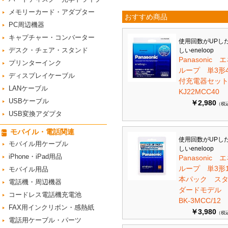
メモリーカード・アダプター
おすすめ商品
PC周辺機器
キャプチャー・コンバーター
使用回数がUPし
デスク・チェア・スタンド
しいeneloop
Panasonic 
プリンターインク
ループ 単3形
ディスプレイケーブル
付充電器セット 
LANケーブル
KJ22MCC40
USBケーブル
￥2,980
（税
USB変換アダプタ
モバイル・電話関連
使用回数がUPし
モバイル用ケーブル
しいeneloop
iPhone・iPad用品
Panasonic 
ループ 単3形1
モバイル用品
本パック ス
電話機・周辺機器
ダードモデ
コードレス電話機充電池
BK-3MCC/12
FAX用インクリボン・感熱紙
￥3,980
（税
電話用ケーブル・パーツ