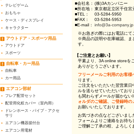
■会社名：
(株)3Aカンパニー
テレビゲーム
■所在地：
東京都足立区千住宮元
おもちゃ
■TEL：
03-5284-5950
■FAX：
03-5284-5953
ケース・ディスプレイ
■E-mail：
info@3a-company.jp
キャラクター
※お急ぎの際にはお電話にて
アウトドア・スポーツ用品
※商品の説明や在庫確認、ま
す。
アウトドア
スポーツ
【ご注意とお願い】
平素より、3A online st
自転車・カー用品
ありがとうございます。
自転車
フリーメールご利用のお客様
カー用品
ります。
ご注文をいただいた翌営業日
エアコン部材
ルを送らせていただいており
フレア配管セット
も関わらずメールが届かない
ォルダのご確認、ご登録時の
配管用化粧カバー（室内用）
お願いいたしております。
ドレンホース・パイプ・アクセ
お気づきの点などございまし
サリ
フォームよりご連絡をお待ち
エアコン機器据付台
ご理解ご了承の程、よろしく
エアコン用電材