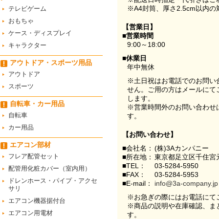
※A4封筒、厚さ2.5cm以内
テレビゲーム
おもちゃ
【営業日】
ケース・ディスプレイ
■営業時間
9:00～18:00
キャラクター
■休業日
アウトドア・スポーツ用品
年中無休
アウトドア
※土日祝はお電話でのお問い
スポーツ
せん。ご用の方はメールにて
します。
自転車・カー用品
※営業時間外のお問い合わせ
自転車
す。
カー用品
【お問い合わせ】
エアコン部材
■会社名：
(株)3Aカンパニー
フレア配管セット
■所在地：
東京都足立区千住宮元
■TEL：
03-5284-5950
配管用化粧カバー（室内用）
■FAX：
03-5284-5953
ドレンホース・パイプ・アクセ
■E-mail：
info@3a-company.jp
サリ
※お急ぎの際にはお電話にて
エアコン機器据付台
※商品の説明や在庫確認、ま
エアコン用電材
す。