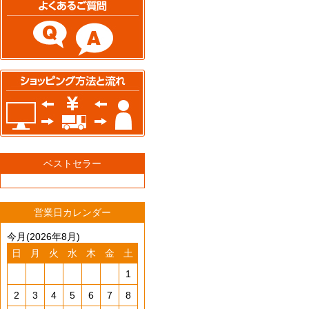
ベストセラー
営業日カレンダー
今月(2026年8月)
日
月
火
水
木
金
土
1
2
3
4
5
6
7
8