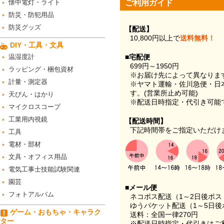
懐中電灯・ライト
ご利用ガイド
防災・防犯用品
防災グッズ
【配送】
10,800円以上で
送料無料！
DIY・工具・文具
温湿度計
■宅配便
699円～1950円
ラッピング・梱包資材
※お届け先によって異なりま
計量・測定器
※ヤマト運輸・佐川急便・日
す。(営業所止め可能)
天びん・はかり
※配送日時指定・代引き可能
マイクロスコープ
工業用内視鏡
【配送時間】
下記時間帯をご指定いただけ
工具
電材・部材
文具・オフィス用品
電気工事士技能試験関連
園芸
■メール便
フォトアルバム
ネコポス配送（1～2日後ポ
ゆうパケット配送（1～5日後
ゲーム・おもちゃ・キャラク
送料：全国一律270円
ター
※配送日時指定・代引きはご