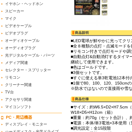
イヤホン・ヘッドホン
スピーカー
マイク
ビデオケーブル
ビデオプラグ
オーディオケーブル
■LED電球が鮮やかに光ってク
■全８種類の点灯・点滅モードを
オーディオプラグ
■リモコン付きで点灯モードや調
光デジタルケーブル・パーツ
■自動点灯&自動消灯するタイマ
継続して使用できます。
メディア関連
■色はゴールドです。
セレクター・スプリッター
■3個セットです。
リモコン
■すぐに使える単3乾電池12本
■1個で80、100、120、15
クリーナー関連
※防水ではないので直接雨や雪
TV台
アクセサリ関連
マイコンソフト
■サイズ：約W6.5×D2×H7.5
W18×D5×H12cm（箱）
PC・周辺機器
■重量：約70g（セット合計）、約
■電源：本体/単3電池×3本使用
ディスプレイ・モニター
■調光設定：全15段階
ハードディスク・光学ドライブ