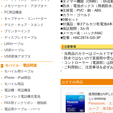
■タイマー機能（ON時）：6h自動
■防水：電池ボックス（簡易防水
メモリーカード・アダプター
■主材質：PVC・銅・ABS
PC周辺機器
■カラー：ゴールド
キャプチャー・コンバーター
■3個セット
■付属品：単3アルカリ乾電池4本
デスク・チェア・スタンド
■保証期間：3か月
プリンターインク
■メーカー名：ハック/HAC
ディスプレイケーブル
■型番：HAC2874-GD-3P
LANケーブル
USBケーブル
・当商品のカラーはゴールドで
USB変換アダプタ
・防水ではないので直接雨や雪
・コントローラー（電源部）は
モバイル・電話関連
・ご利用前に、注意事項を必ず
モバイル用ケーブル
“
iPhone・iPad用品
おすすめ商品
モバイル用品
電話機・周辺機器
使用回数がUPし
コードレス電話機充電池
しいeneloop
FAX用インクリボン・感熱紙
Panasonic 
ループ 単3形
電話用ケーブル・パーツ