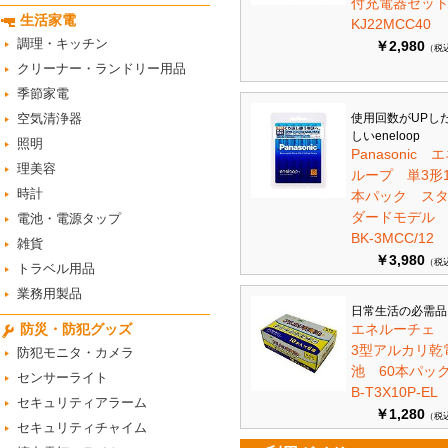
付充電器セット 
生活家電
KJ22MCC40
調理・キッチン
￥2,980
（税
クリーナー・ランドリー用品
季節家電
空気清浄器
使用回数がUPし
しいeneloop
照明
Panasonic 
理美容
ループ 単3形1
時計
本パック ス
ダードモデ
電池・電源タップ
BK-3MCC/12
雑貨
￥3,980
（税
トラベル用品
業務用製品
日常生活の必需品
防災・防犯グッズ
エネルーチェ
3型アルカリ乾
防犯モニタ・カメラ
池 60本パ
センサーライト
B-T3X10P-EL
セキュリティアラーム
￥1,280
（税
セキュリティチャイム