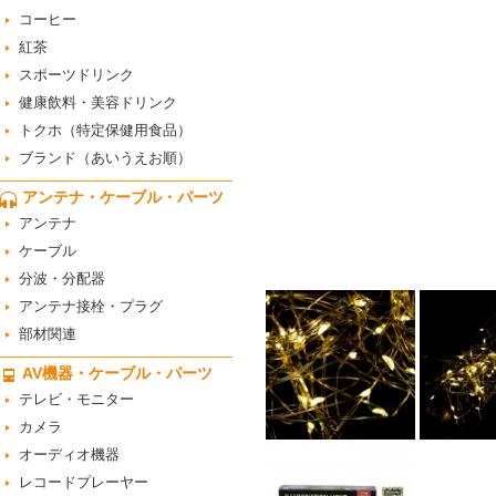
コーヒー
紅茶
スポーツドリンク
健康飲料・美容ドリンク
トクホ（特定保健用食品）
ブランド（あいうえお順）
アンテナ・ケーブル・パーツ
アンテナ
ケーブル
分波・分配器
アンテナ接栓・プラグ
部材関連
AV機器・ケーブル・パーツ
テレビ・モニター
カメラ
オーディオ機器
レコードプレーヤー