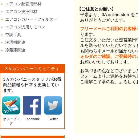
エアコン配管用部材
【ご注意とお願い】
エアコン洗浄部材
平素より、3A online st
エアコンカバー・フィルター
ありがとうございます。
エアコン汎用リモコン
フリーメールご利用のお客様
ります。
空調工具
ご注文をいただいた翌営業日
洗濯機関連
ルを送らせていただいており
冷蔵庫関連
も関わらずメールが届かない
ォルダのご確認、ご登録時の
お願いいたしております。
3Ａカンパニーコミュニティ
お気づきの点などございまし
フォームよりご連絡をお待ち
3Ａカンパニースタッフがお得
ご理解ご了承の程、よろしく
商品情報や日常を更新してい
ます。
ヤフーブロ
Facebook
Twitter
グ