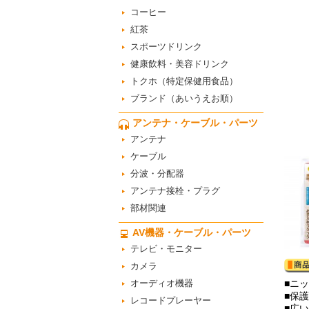
コーヒー
紅茶
スポーツドリンク
健康飲料・美容ドリンク
トクホ（特定保健用食品）
ブランド（あいうえお順）
アンテナ・ケーブル・パーツ
アンテナ
ケーブル
分波・分配器
アンテナ接栓・プラグ
部材関連
AV機器・ケーブル・パーツ
テレビ・モニター
カメラ
オーディオ機器
■ニ
■保
レコードプレーヤー
■広