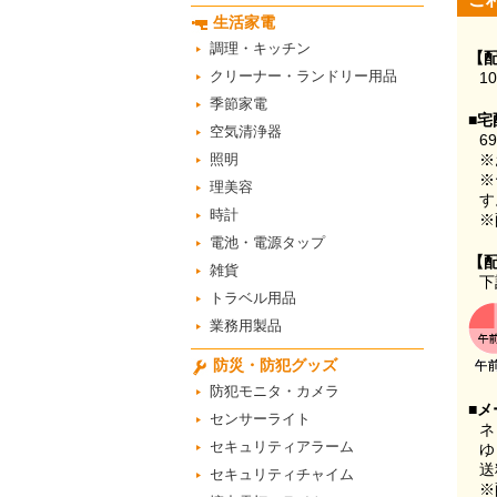
生活家電
調理・キッチン
【
クリーナー・ランドリー用品
1
季節家電
■宅
空気清浄器
6
照明
※
※
理美容
す
時計
※
電池・電源タップ
【
雑貨
下
トラベル用品
業務用製品
防災・防犯グッズ
防犯モニタ・カメラ
■メ
センサーライト
ネ
セキュリティアラーム
ゆ
送
セキュリティチャイム
※