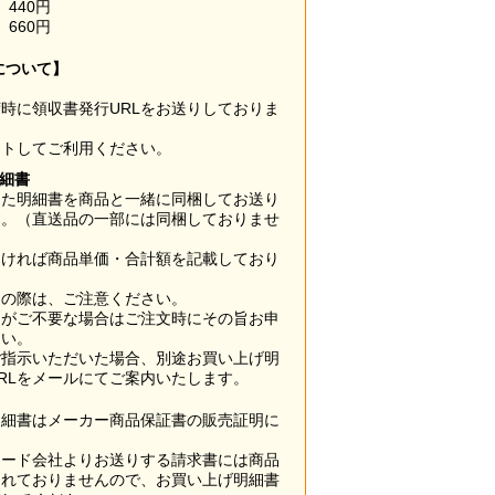
440円
660円
について】
時に領収書発行URLをお送りしておりま
ウトしてご利用ください。
明細書
した明細書を商品と一緒に同梱してお送り
す。（直送品の一部には同梱しておりませ
なければ商品単価・合計額を記載しており
用の際は、ご注意ください。
梱がご不要な場合はご注文時にその旨お申
さい。
ご指示いただいた場合、別途お買い上げ明
RLをメールにてご案内いたします。
明細書はメーカー商品保証書の販売証明に
カード会社よりお送りする請求書には商品
されておりませんので、お買い上げ明細書