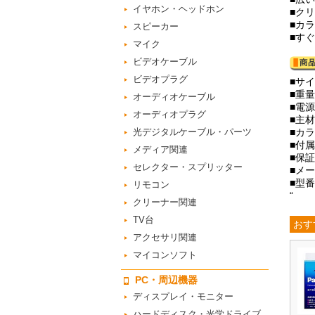
イヤホン・ヘッドホン
■ク
■カ
スピーカー
■す
マイク
ビデオケーブル
ビデオプラグ
■サイ
■重量
オーディオケーブル
■電源
オーディオプラグ
■主
光デジタルケーブル・パーツ
■カ
■付
メディア関連
■保
セレクター・スプリッター
■メー
■型番
リモコン
“
クリーナー関連
TV台
おす
アクセサリ関連
マイコンソフト
PC・周辺機器
ディスプレイ・モニター
ハードディスク・光学ドライブ