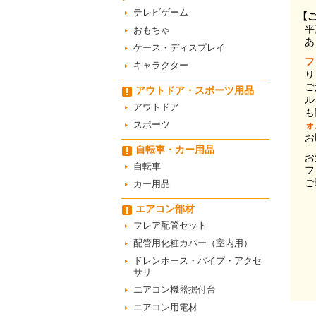
テレビゲーム
【
平
おもちゃ
あ
ケース・ディスプレイ
フ
キャラクター
り
ご
アウトドア・スポーツ用品
ル
アウトドア
も
スポーツ
ォ
お
自転車・カー用品
お
自転車
フ
ご
カー用品
エアコン部材
フレア配管セット
配管用化粧カバー（室内用）
ドレンホース・パイプ・アクセ
サリ
エアコン機器据付台
エアコン用電材