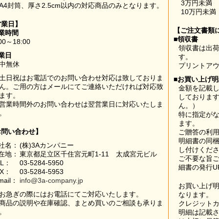
3万円未満
A4封筒、厚さ2.5cm以内の対応商品のみとなります。
10万円未満
営業日】
【ご注文書類
業時間
■領収書
00～18:00
領収書は出荷
業日
す。
中無休
プリントア
土日祝はお電話でのお問い合わせ対応は致しておりま
■お買い上げ
ん。ご用の方はメールにてご連絡いただければ対応致
金額を記載
ます。
しておりま
営業時間外のお問い合わせは翌営業日に対応いたしま
ん。）
。
特に指定が
ます。
お問い合わせ】
ご贈答の利
明細書の同
社名：
(株)3Aカンパニー
し付けくだ
在地：
東京都足立区千住宮元町1-11 太成宮元ビル
ご不要な旨
EL：
03-5284-5950
細書の発行U
AX：
03-5284-5953
mail：
info@3a-company.jp
お買い上げ
お急ぎの際にはお電話にてご対応いたします。
なります。
商品の説明や在庫確認、まとめ買いのご相談も承りま
クレジット
。
明細は記載