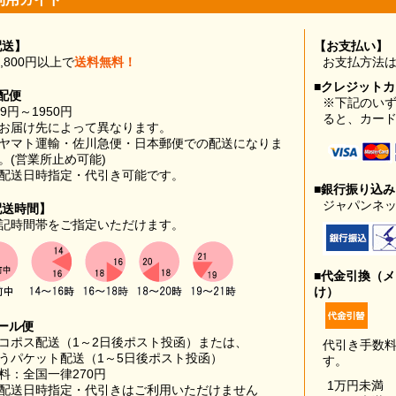
配送】
【お支払い】
0,800円以上で
送料無料！
お支払方法
■クレジット
配便
※下記のい
99円～1950円
ると、カー
お届け先によって異なります。
ヤマト運輸・佐川急便・日本郵便での配送になりま
。(営業所止め可能)
配送日時指定・代引き可能です。
■銀行振り込
ジャパンネッ
配送時間】
記時間帯をご指定いただけます。
■代金引換（
け）
ール便
コポス配送（1～2日後ポスト投函）または、
代引き手数
うパケット配送（1～5日後ポスト投函）
す。
料：全国一律270円
1万円未満
配送日時指定・代引きはご利用いただけません