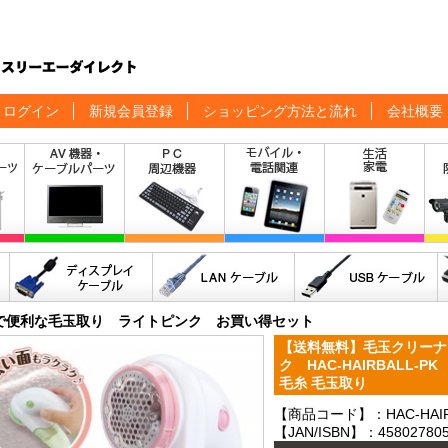
ログイン
新規会員登録
ショッピング方法と流れ
会社概要
で便利な毛玉取り ライトピンク お買い得セット
【送料無料】毛玉クリーナ
ク HAC-HAIRBALL-
毛糸 毛玉取り
【商品コード】：HAC-HAIR
【JAN/ISBN】：458027805