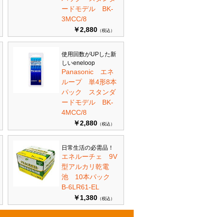
ードモデル BK-
3MCC/8
￥2,880
（税込）
使用回数がUPした新
しいeneloop
Panasonic エネ
ループ 単4形8本
パック スタンダ
ードモデル BK-
4MCC/8
￥2,880
（税込）
日常生活の必需品！
エネルーチェ 9V
型アルカリ乾電
池 10本パック
B-6LR61-EL
￥1,380
（税込）