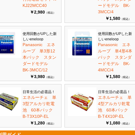
KJ22MCC40
ードモデル BK-
3MCC/4
￥2,980
（税込）
￥1,580
（税込）
使用回数がUPした新
使用回数がUPした新
しいeneloop
しいeneloop
Panasonic エネ
Panasonic エネ
ループ 単3形12
ループ 単4形4本
本パック スタン
パック スタンダ
ダードモデル
ードモデル BK-
BK-3MCC/12
4MCC/4
￥3,980
￥1,580
（税込）
（税込）
日常生活の必需品！
日常生活の必需品！
エネルーチェ 単
エネルーチェ 単
3型アルカリ乾電
4型アルカリ乾電
池 60本パック
池 60本パック
B-T3X10P-EL
B-T4X10P-EL
￥1,280
￥1,080
（税込）
（税込）
利用ガイド