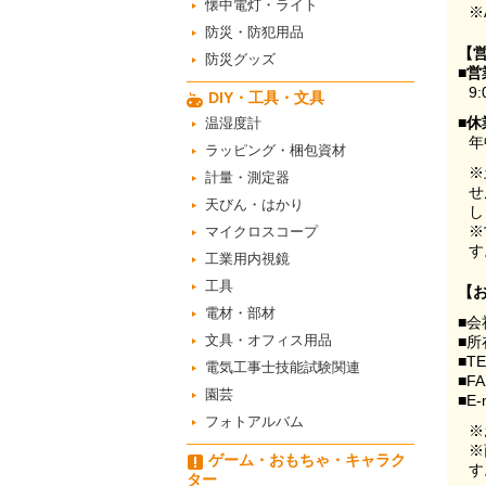
懐中電灯・ライト
※
防災・防犯用品
【
防災グッズ
■営
9:
DIY・工具・文具
■休
温湿度計
年
ラッピング・梱包資材
※
計量・測定器
せ
天びん・はかり
し
※
マイクロスコープ
す
工業用内視鏡
工具
【
電材・部材
■会
文具・オフィス用品
■所
■T
電気工事士技能試験関連
■F
園芸
■E-
フォトアルバム
※
※
ゲーム・おもちゃ・キャラク
す
ター