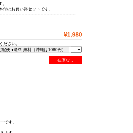
す。
4本付のお買い得セットです。
¥1,980
ください。
配便 ●送料 無料（沖縄は1080円）
在庫なし
ナーです。
できます。