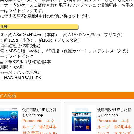
リーナー内のケースに蓄積された毛玉もワンプッシュで掃除可能、お手
ラーはライトピンクです。
ぐに使える単3乾電池4本付のお買い得セットです。
ズ：約W8×D6×H14cm（本体）、約W15×D7×H23cm（ブリスタ）
：約115g（本体）、約165g（ブリスタ込）
:単3乾電池×2本(別売)
材質：ABS樹脂（本体）、AS樹脂（保護カバー）、ステンレス（外刃）
ラー：ライトピンク
属品：単3アルカリ乾電池4本
証期間：3か月
カー名：ハック/HAC
：HAC-HAIRBALL-PK
すめ商品
使用回数がUPした新
使用回数がUPした新
しいeneloop
しいeneloop
Panasonic エネ
Panasonic エネ
ループ 単3形4本
ループ 単3形4本
付充電器セット K-
パック スタンダ