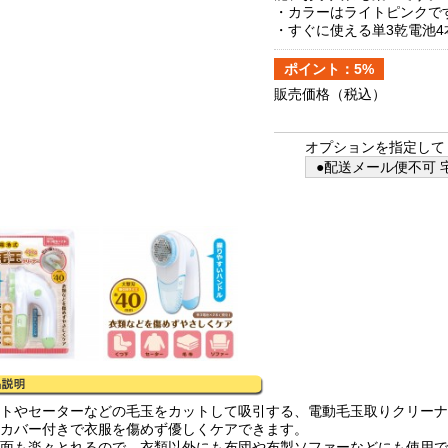
・カラーはライトピンクで
・すぐに使える単3乾電池
ポイント：5%
販売価格
（税込）
オプションを指定して
●配送メール便不可 宅
ットやセーターなどの毛玉をカットして吸引する、電動毛玉取りクリー
護カバー付きで衣服を傷めず優しくケアできます。
い面も楽々とれるので、衣類以外にも布団や布製ソファーなどにも使用