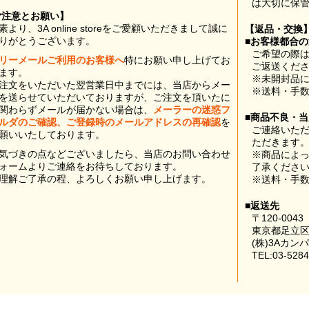
は大切に保
ご注意とお願い】
素より、3A online storeをご愛顧いただきまして誠に
【返品・交換
りがとうございます。
■お客様都合
ご希望の際は
リーメールご利用のお客様へ
特にお願い申し上げてお
ご返送くだ
ます。
※未開封品
注文をいただいた翌営業日中までには、当店からメー
※送料・手
を送らせていただいておりますが、ご注文を頂いたに
関わらずメールが届かない場合は、
メーラーの迷惑フ
■商品不良・
ルダのご確認、ご登録時のメールアドレスの再確認
を
ご連絡いた
願いいたしております。
ただきます
気づきの点などございましたら、当店のお問い合わせ
※商品によ
ォームよりご連絡をお待ちしております。
了承くださ
理解ご了承の程、よろしくお願い申し上げます。
※送料・手
■返送先
〒120-0043
東京都足立区
(株)3Aカン
TEL:03-5284