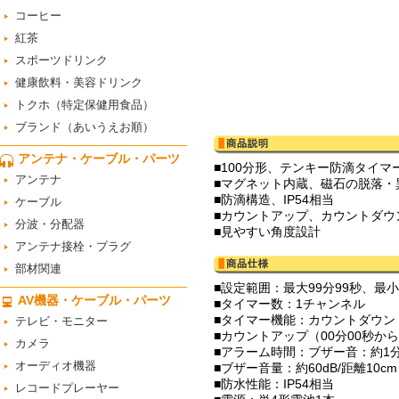
コーヒー
紅茶
スポーツドリンク
健康飲料・美容ドリンク
トクホ（特定保健用食品）
ブランド（あいうえお順）
アンテナ・ケーブル・パーツ
■100分形、テンキー防滴タイマ
アンテナ
■マグネット内蔵、磁石の脱落・
■防滴構造、IP54相当
ケーブル
■カウントアップ、カウントダウ
分波・分配器
■見やすい角度設計
アンテナ接栓・プラグ
部材関連
■設定範囲：最大99分99秒、最小
AV機器・ケーブル・パーツ
■タイマー数：1チャンネル
■タイマー機能：カウントダウン
テレビ・モニター
■カウントアップ（00分00秒か
カメラ
■アラーム時間：ブザー音：約1
オーディオ機器
■ブザー音量：約60dB/距離10cm
■防水性能：IP54相当
レコードプレーヤー