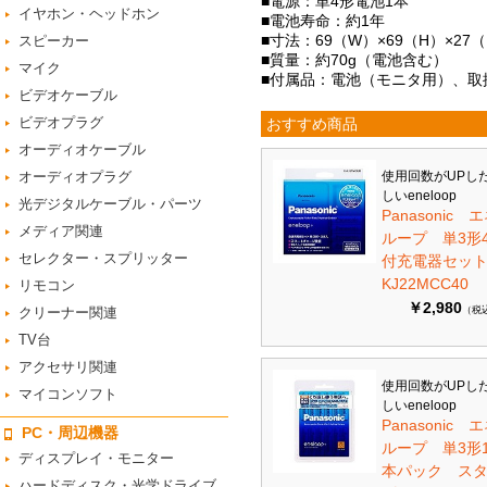
■電源：単4形電池1本
イヤホン・ヘッドホン
■電池寿命：約1年
■寸法：69（W）×69（H）×27
スピーカー
■質量：約70g（電池含む）
マイク
■付属品：電池（モニタ用）、取
ビデオケーブル
ビデオプラグ
おすすめ商品
オーディオケーブル
オーディオプラグ
使用回数がUPし
しいeneloop
光デジタルケーブル・パーツ
Panasonic 
メディア関連
ループ 単3形
セレクター・スプリッター
付充電器セット 
KJ22MCC40
リモコン
￥2,980
クリーナー関連
（税
TV台
アクセサリ関連
使用回数がUPし
マイコンソフト
しいeneloop
Panasonic 
PC・周辺機器
ループ 単3形1
ディスプレイ・モニター
本パック ス
ハードディスク・光学ドライブ