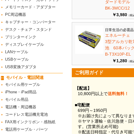
ダードモデ
メモリーカード・アダプター
BK-3MCC/12
PC周辺機器
￥3,980
（税
キャプチャー・コンバーター
デスク・チェア・スタンド
日常生活の必需品
エネルーチェ
プリンターインク
3型アルカリ乾
ディスプレイケーブル
池 60本パ
LANケーブル
B-T3X10P-EL
USBケーブル
￥1,280
（税
USB変換アダプタ
ご利用ガイド
モバイル・電話関連
モバイル用ケーブル
【配送】
iPhone・iPad用品
10,800円以上で
送料無料！
モバイル用品
■宅配便
電話機・周辺機器
699円～1950円
コードレス電話機充電池
※お届け先によって異なりま
※ヤマト運輸・佐川急便・日
FAX用インクリボン・感熱紙
す。(営業所止め可能)
電話用ケーブル・パーツ
※配送日時指定・代引き可能