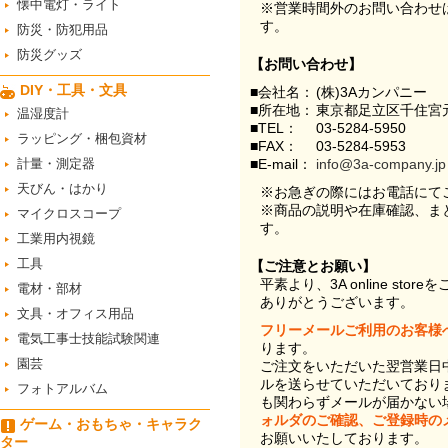
懐中電灯・ライト
※営業時間外のお問い合わせ
す。
防災・防犯用品
防災グッズ
【お問い合わせ】
DIY・工具・文具
■会社名：
(株)3Aカンパニー
■所在地：
東京都足立区千住宮元
温湿度計
■TEL：
03-5284-5950
ラッピング・梱包資材
■FAX：
03-5284-5953
計量・測定器
■E-mail：
info@3a-company.jp
天びん・はかり
※お急ぎの際にはお電話にて
※商品の説明や在庫確認、ま
マイクロスコープ
す。
工業用内視鏡
工具
【ご注意とお願い】
平素より、3A online st
電材・部材
ありがとうございます。
文具・オフィス用品
フリーメールご利用のお客様
電気工事士技能試験関連
ります。
園芸
ご注文をいただいた翌営業日
ルを送らせていただいており
フォトアルバム
も関わらずメールが届かない
ォルダのご確認、ご登録時の
ゲーム・おもちゃ・キャラク
お願いいたしております。
ター