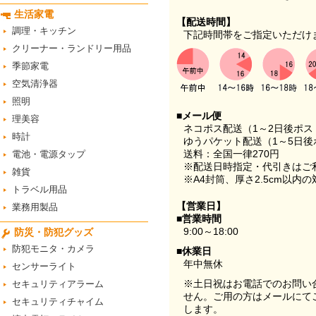
生活家電
【配送時間】
調理・キッチン
下記時間帯をご指定いただけ
クリーナー・ランドリー用品
季節家電
空気清浄器
照明
■メール便
理美容
ネコポス配送（1～2日後ポ
時計
ゆうパケット配送（1～5日後
送料：全国一律270円
電池・電源タップ
※配送日時指定・代引きはご
雑貨
※A4封筒、厚さ2.5cm以内
トラベル用品
【営業日】
業務用製品
■営業時間
9:00～18:00
防災・防犯グッズ
防犯モニタ・カメラ
■休業日
年中無休
センサーライト
※土日祝はお電話でのお問い
セキュリティアラーム
せん。ご用の方はメールにて
セキュリティチャイム
します。