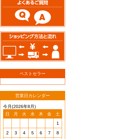
ベストセラー
営業日カレンダー
今月(2026年8月)
日
月
火
水
木
金
土
1
2
3
4
5
6
7
8