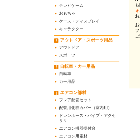
も
テレビゲーム
ォ
おもちゃ
お
ケース・ディスプレイ
お
キャラクター
フ
ご
アウトドア・スポーツ用品
アウトドア
スポーツ
自転車・カー用品
自転車
カー用品
エアコン部材
フレア配管セット
配管用化粧カバー（室内用）
ドレンホース・パイプ・アクセ
サリ
エアコン機器据付台
エアコン用電材