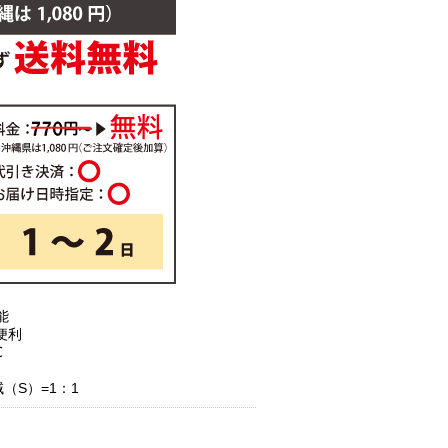
能
便利
℃
（S）=1：1