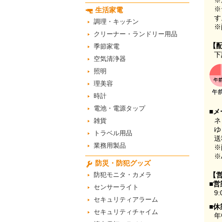
※
※
生活家電
す
調理・キッチン
※
クリーナー・ランドリー用品
【
季節家電
下
空気清浄器
照明
理美容
時計
電池・電源タップ
■メ
ネ
雑貨
ゆ
トラベル用品
送
業務用製品
※
※
防災・防犯グッズ
防犯モニタ・カメラ
【
■営
センサーライト
9:
セキュリティアラーム
■休
セキュリティチャイム
年