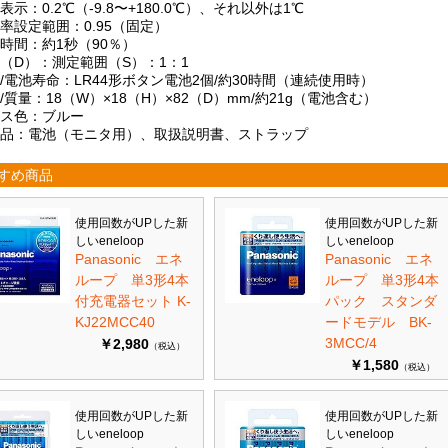
表示：0.2℃（-9.8〜+180.0℃）、それ以外は1℃
率設定範囲：0.95（固定）
答時間：約1秒（90％）
離（D）：測定範囲（S）：1：1
源/電池寿命：LR44形ボタン電池2個/約30時間（連続使用時）
/質量：18（W）×18（H）×82（D）mm/約21g（電池含む）
ース色：ブルー
属品：電池（モニタ用）、取扱説明書、ストラップ
すめ商品
使用回数がUPした新
使用回数がUPした新
しいeneloop
しいeneloop
Panasonic エネ
Panasonic エネ
ループ 単3形4本
ループ 単3形4本
付充電器セット K-
パック スタンダ
KJ22MCC40
ードモデル BK-
3MCC/4
￥2,980
（税込）
￥1,580
（税込）
使用回数がUPした新
使用回数がUPした新
しいeneloop
しいeneloop