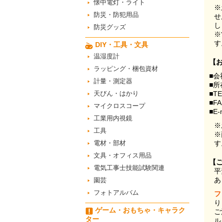
懐中電灯・ライト
※
防災・防犯用品
せ
し
防災グッズ
※
す
DIY・工具・文具
温湿度計
【
ラッピング・梱包資材
■会
計量・測定器
■所
天びん・はかり
■T
■F
マイクロスコープ
■E-
工業用内視鏡
※
工具
※
電材・部材
す
文具・オフィス用品
【
電気工事士技能試験関連
平
あ
園芸
フォトアルバム
フ
り
ゲーム・おもちゃ・キャラク
ご
ター
ル