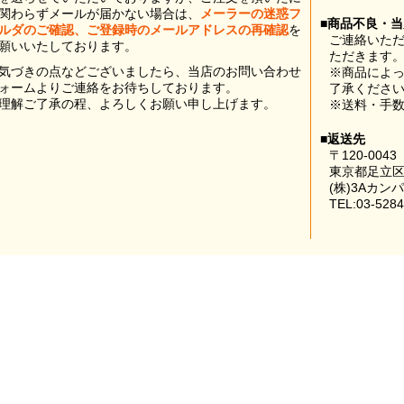
関わらずメールが届かない場合は、
メーラーの迷惑フ
■商品不良・
ルダのご確認、ご登録時のメールアドレスの再確認
を
ご連絡いた
願いいたしております。
ただきます
気づきの点などございましたら、当店のお問い合わせ
※商品によ
ォームよりご連絡をお待ちしております。
了承くださ
理解ご了承の程、よろしくお願い申し上げます。
※送料・手
■返送先
〒120-0043
東京都足立区
(株)3Aカン
TEL:03-5284