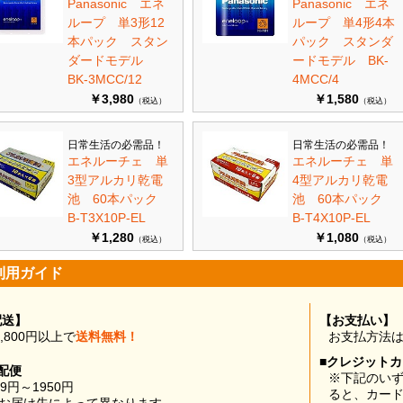
Panasonic エネ
Panasonic エネ
ループ 単3形12
ループ 単4形4本
本パック スタン
パック スタンダ
ダードモデル
ードモデル BK-
BK-3MCC/12
4MCC/4
￥3,980
￥1,580
（税込）
（税込）
日常生活の必需品！
日常生活の必需品！
エネルーチェ 単
エネルーチェ 単
3型アルカリ乾電
4型アルカリ乾電
池 60本パック
池 60本パック
B-T3X10P-EL
B-T4X10P-EL
￥1,280
￥1,080
（税込）
（税込）
利用ガイド
配送】
【お支払い】
0,800円以上で
送料無料！
お支払方法
■クレジット
配便
※下記のい
99円～1950円
ると、カー