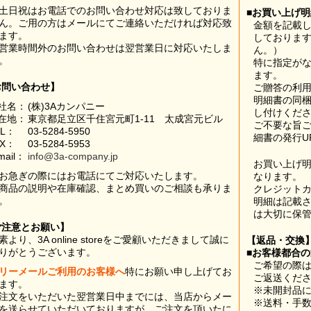
土日祝はお電話でのお問い合わせ対応は致しておりま
■お買い上げ
ん。ご用の方はメールにてご連絡いただければ対応致
金額を記載
ます。
しておりま
営業時間外のお問い合わせは翌営業日に対応いたしま
ん。）
。
特に指定が
ます。
お問い合わせ】
ご贈答の利
明細書の同
社名：
(株)3Aカンパニー
し付けくだ
在地：
東京都足立区千住宮元町1-11 太成宮元ビル
ご不要な旨
EL：
03-5284-5950
細書の発行U
AX：
03-5284-5953
mail：
info@3a-company.jp
お買い上げ
お急ぎの際にはお電話にてご対応いたします。
なります。
商品の説明や在庫確認、まとめ買いのご相談も承りま
クレジット
。
明細は記載
は大切に保
ご注意とお願い】
素より、3A online storeをご愛顧いただきまして誠に
【返品・交換
りがとうございます。
■お客様都合
ご希望の際は
リーメールご利用のお客様へ
特にお願い申し上げてお
ご返送くだ
ます。
※未開封品
注文をいただいた翌営業日中までには、当店からメー
※送料・手
を送らせていただいておりますが、ご注文を頂いたに