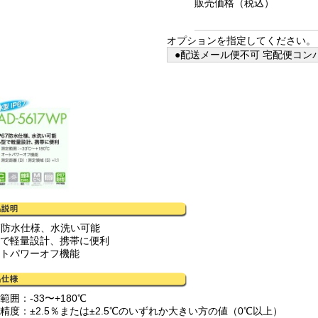
販売価格
（税込）
オプションを指定してください。
●配送メール便不可 宅配便コンパ
67防水仕様、水洗い可能
型で軽量設計、携帯に便利
ートパワーオフ機能
範囲：-33〜+180℃
定精度：±2.5％または±2.5℃のいずれか大きい方の値（0℃以上）