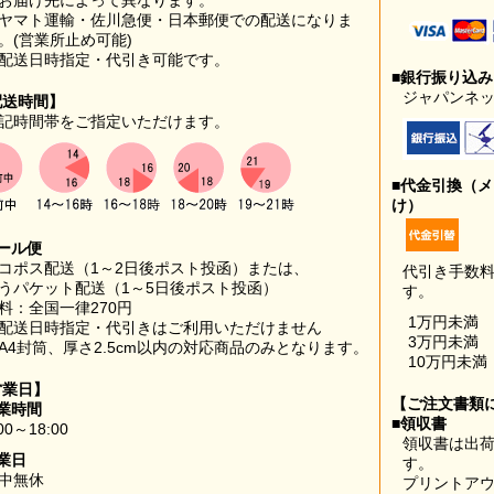
お届け先によって異なります。
ヤマト運輸・佐川急便・日本郵便での配送になりま
。(営業所止め可能)
配送日時指定・代引き可能です。
■銀行振り込
ジャパンネッ
配送時間】
記時間帯をご指定いただけます。
■代金引換（
け）
ール便
コポス配送（1～2日後ポスト投函）または、
代引き手数
うパケット配送（1～5日後ポスト投函）
す。
料：全国一律270円
1万円未満
配送日時指定・代引きはご利用いただけません
3万円未満
A4封筒、厚さ2.5cm以内の対応商品のみとなります。
10万円未満
営業日】
【ご注文書類
業時間
■領収書
00～18:00
領収書は出荷
業日
す。
中無休
プリントア