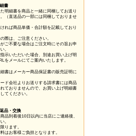
明細書
した明細書を商品と一緒に同梱してお送り
す。（直送品の一部には同梱しておりませ
なければ商品単価・合計額を記載しており
用の際は、ご注意ください。
梱がご不要な場合はご注文時にその旨お申
さい。
ご指示いただいた場合、別途お買い上げ明
RLをメールにてご案内いたします。
明細書はメーカー商品保証書の販売証明に
カード会社よりお送りする請求書には商品
されておりませんので、お買い上げ明細書
管してください。
】
の返品・交換
商品到着後10日以内に当店にご連絡後、
さい。
に限ります。
数料はお客様ご負担となります。