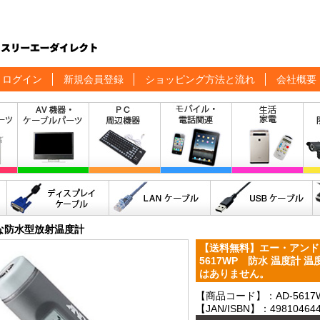
ログイン
新規会員登録
ショッピング方法と流れ
会社概要
な防水型放射温度計
【送料無料】エー・アンド
5617WP 防水 温度計 
はありません。
【商品コード】：AD-5617
【JAN/ISBN】：498104644