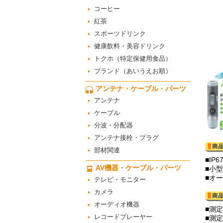
コーヒー
紅茶
スポーツドリンク
健康飲料・美容ドリンク
トクホ（特定保健用食品）
ブランド（あいうえお順）
アンテナ・ケーブル・パーツ
アンテナ
ケーブル
分波・分配器
アンテナ接栓・プラグ
部材関連
■IP
AV機器・ケーブル・パーツ
■小
■オ
テレビ・モニター
カメラ
オーディオ機器
■測定
レコードプレーヤー
■測