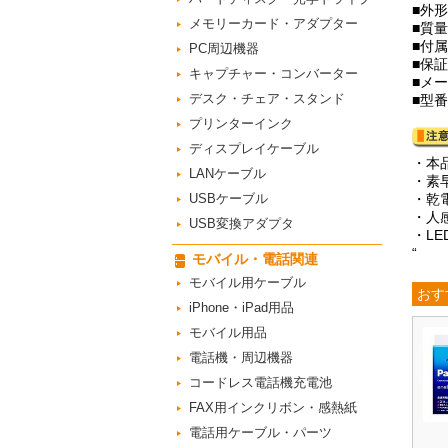
■外形
メモリーカード・アダプター
■質
■付
PC周辺機器
■保
キャプチャー・コンバーター
■メ
デスク・チェア・スタンド
■型番
プリンターインク
ディスプレイケーブル
・本
LANケーブル
・素
USBケーブル
・乾
・人
USB変換アダプタ
・L
“
モバイル・電話関連
モバイル用ケーブル
おす
iPhone・iPad用品
モバイル用品
電話機・周辺機器
コードレス電話機充電池
FAX用インクリボン・感熱紙
電話用ケーブル・パーツ