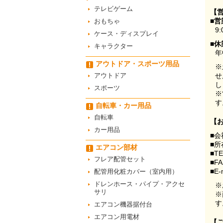
テレビゲーム
【
■営
おもちゃ
9:
ケース・ディスプレイ
■休
キャラクター
年
アウトドア・スポーツ用品
※
アウトドア
せ
し
スポーツ
※
す
自転車・カー用品
自転車
【
カー用品
■会
■所
エアコン部材
■T
フレア配管セット
■F
■E-
配管用化粧カバー（室内用）
ドレンホース・パイプ・アクセ
※
サリ
※
す
エアコン機器据付台
エアコン用電材
【