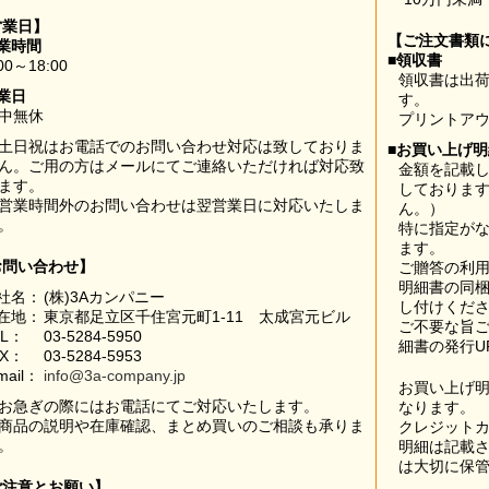
営業日】
【ご注文書類
業時間
■領収書
00～18:00
領収書は出荷
業日
す。
中無休
プリントア
土日祝はお電話でのお問い合わせ対応は致しておりま
■お買い上げ
ん。ご用の方はメールにてご連絡いただければ対応致
金額を記載
ます。
しておりま
営業時間外のお問い合わせは翌営業日に対応いたしま
ん。）
。
特に指定が
ます。
お問い合わせ】
ご贈答の利
明細書の同
社名：
(株)3Aカンパニー
し付けくだ
在地：
東京都足立区千住宮元町1-11 太成宮元ビル
ご不要な旨
EL：
03-5284-5950
細書の発行U
AX：
03-5284-5953
mail：
info@3a-company.jp
お買い上げ
お急ぎの際にはお電話にてご対応いたします。
なります。
商品の説明や在庫確認、まとめ買いのご相談も承りま
クレジット
。
明細は記載
は大切に保
ご注意とお願い】