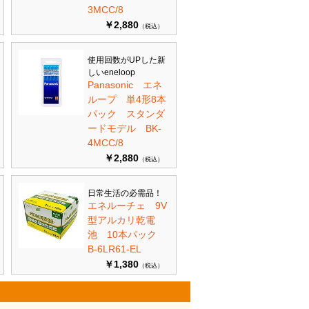
3MCC/8
￥2,880
（税込）
使用回数がUPした新
しいeneloop
Panasonic エネ
ループ 単4形8本
パック スタンダ
ードモデル BK-
4MCC/8
￥2,880
（税込）
日常生活の必需品！
エネルーチェ 9V
型アルカリ乾電
池 10本パック
B-6LR61-EL
￥1,380
（税込）