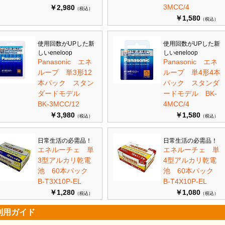
3MCC/4
￥2,980
（税込）
￥1,580
（税込）
使用回数がUPした新
使用回数がUPした新
しいeneloop
しいeneloop
Panasonic エネ
Panasonic エネ
ループ 単3形12
ループ 単4形4本
本パック スタン
パック スタンダ
ダードモデル
ードモデル BK-
BK-3MCC/12
4MCC/4
￥3,980
￥1,580
（税込）
（税込）
日常生活の必需品！
日常生活の必需品！
エネルーチェ 単
エネルーチェ 単
3型アルカリ乾電
4型アルカリ乾電
池 60本パック
池 60本パック
B-T3X10P-EL
B-T4X10P-EL
￥1,280
￥1,080
（税込）
（税込）
利用ガイド