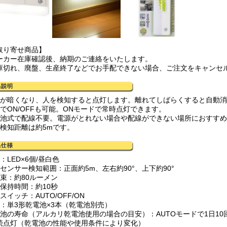
取り寄せ商品】
ーカー在庫確認後、納期のご連絡をいたします。
庫切れ、廃盤、生産終了などでお手配できない場合、ご注文をキャンセ
囲が暗くなり、人を検知すると点灯します。離れてしばらくすると自動
動でON/OFFも可能。ONモードで常時点灯できます。
電池式で配線不要。電源がとれない場合や配線ができない場所におすす
大検知距離は約5mです。
：LED×6個/昼白色
感センサー検知範囲：正面約5m、左右約90°、上下約90°
光束：約80ルーメン
灯保持時間：約10秒
スイッチ：AUTO/OFF/ON
源：単3形乾電池×3本（乾電池別売）
電池の寿命（アルカリ乾電池使用の場合の目安）：AUTOモードで1日10回
続点灯（乾電池の性能や使用条件により変化）