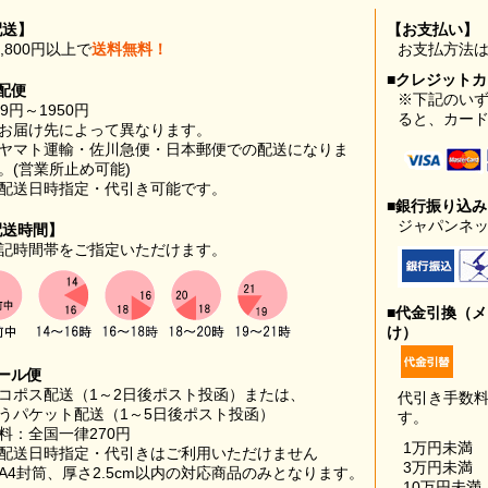
配送】
【お支払い】
0,800円以上で
送料無料！
お支払方法
■クレジット
配便
※下記のい
99円～1950円
ると、カー
お届け先によって異なります。
ヤマト運輸・佐川急便・日本郵便での配送になりま
。(営業所止め可能)
配送日時指定・代引き可能です。
■銀行振り込
ジャパンネッ
配送時間】
記時間帯をご指定いただけます。
■代金引換（
け）
ール便
コポス配送（1～2日後ポスト投函）または、
代引き手数
うパケット配送（1～5日後ポスト投函）
す。
料：全国一律270円
1万円未満
配送日時指定・代引きはご利用いただけません
3万円未満
A4封筒、厚さ2.5cm以内の対応商品のみとなります。
10万円未満