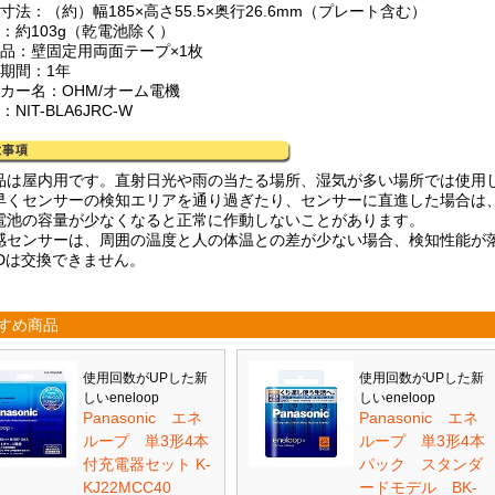
寸法：（約）幅185×高さ55.5×奥行26.6mm（プレート含む）
量：約103g（乾電池除く）
属品：壁固定用両面テープ×1枚
証期間：1年
ーカー名：OHM/オーム電機
：NIT-BLA6JRC-W
品は屋内用です。直射日光や雨の当たる場所、湿気が多い場所では使用
早くセンサーの検知エリアを通り過ぎたり、センサーに直進した場合は
電池の容量が少なくなると正常に作動しないことがあります。
感センサーは、周囲の温度と人の体温との差が少ない場合、検知性能が
EDは交換できません。
すめ商品
使用回数がUPした新
使用回数がUPした新
しいeneloop
しいeneloop
Panasonic エネ
Panasonic エネ
ループ 単3形4本
ループ 単3形4本
付充電器セット K-
パック スタンダ
KJ22MCC40
ードモデル BK-