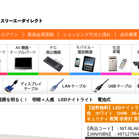
ログイン
新規会員登録
ショッピング方法と流れ
会社概要
範囲を明るく！ 明暗＋人感 LEDナイトライト 電池式
【送料無料】LEDナイトラ
色 ホワイト OHM 06-41
キュリティ 夜間 非常灯 
【商品コード】：NIT-BLA6
【JAN/ISBN】：497127564