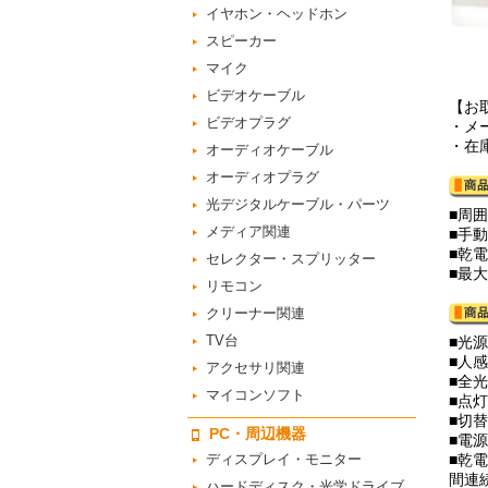
イヤホン・ヘッドホン
スピーカー
マイク
ビデオケーブル
【お
ビデオプラグ
・メ
・在
オーディオケーブル
オーディオプラグ
光デジタルケーブル・パーツ
■周
メディア関連
■手
■乾
セレクター・スプリッター
■最
リモコン
クリーナー関連
TV台
■光源
■人
アクセサリ関連
■全
マイコンソフト
■点
■切替
PC・周辺機器
■電
ディスプレイ・モニター
■乾
間連
ハードディスク・光学ドライブ