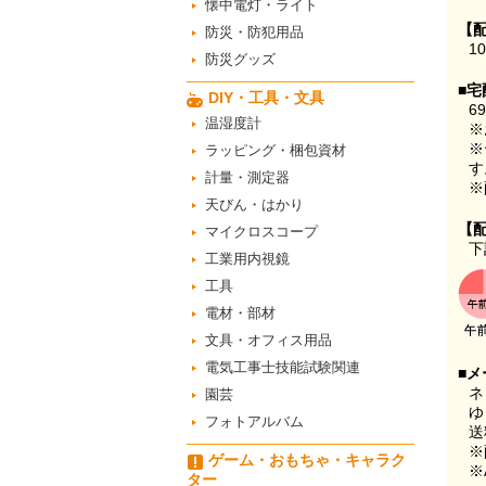
懐中電灯・ライト
【
防災・防犯用品
1
防災グッズ
■宅
DIY・工具・文具
6
温湿度計
※
※
ラッピング・梱包資材
す
計量・測定器
※
天びん・はかり
【
マイクロスコープ
下
工業用内視鏡
工具
電材・部材
文具・オフィス用品
電気工事士技能試験関連
■メ
ネ
園芸
ゆ
フォトアルバム
送
※
ゲーム・おもちゃ・キャラク
※
ター