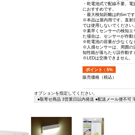
・乾電池式で配線不要。電
におすすめです。
・最大検知距離は約5mで
※本品は屋内用です。直射
では使用しないでください
※素早くセンサーの検知エ
た場合は、センサーが作動
※乾電池の容量が少なくな
※人感センサーは、周囲の
知性能が落ちたり誤作動す
※LEDは交換できません。
ポイント：5%
販売価格
（税込）
オプションを指定してください。
●取寄せ商品 3営業日以内発送 ●配送メール便不可 宅