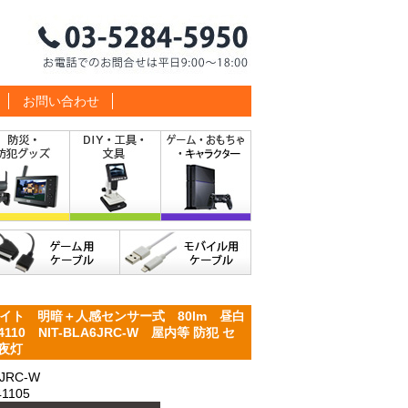
お問い合わせ
イト 明暗＋人感センサー式 80lm 昼白
10 NIT-BLA6JRC-W 屋内等 防犯 セ
常夜灯
JRC-W
1105