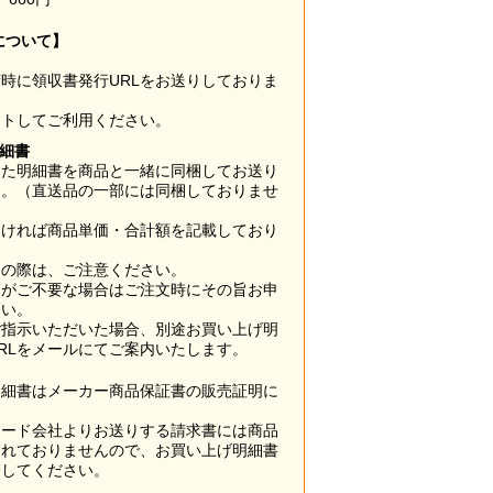
について】
時に領収書発行URLをお送りしておりま
ウトしてご利用ください。
明細書
した明細書を商品と一緒に同梱してお送り
す。（直送品の一部には同梱しておりませ
なければ商品単価・合計額を記載しており
用の際は、ご注意ください。
梱がご不要な場合はご注文時にその旨お申
さい。
ご指示いただいた場合、別途お買い上げ明
RLをメールにてご案内いたします。
明細書はメーカー商品保証書の販売証明に
カード会社よりお送りする請求書には商品
されておりませんので、お買い上げ明細書
管してください。