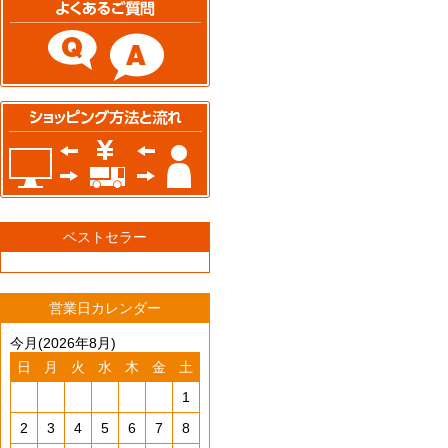
ベストセラー
営業日カレンダー
今月(2026年8月)
日
月
火
水
木
金
土
1
2
3
4
5
6
7
8