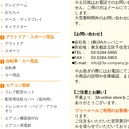
※土日祝はお電話でのお問い
テレビゲーム
せん。ご用の方はメールにて
おもちゃ
します。
※営業時間外のお問い合わせ
ケース・ディスプレイ
す。
キャラクター
【お問い合わせ】
アウトドア・スポーツ用品
■会社名：
(株)3Aカンパニー
アウトドア
■所在地：
東京都足立区千住宮元
スポーツ
■TEL：
03-5284-5950
■FAX：
03-5284-5953
自転車・カー用品
■E-mail：
info@3a-company.jp
自転車
※お急ぎの際にはお電話にて
カー用品
※商品の説明や在庫確認、ま
す。
エアコン部材
フレア配管セット
【ご注意とお願い】
平素より、3A online st
配管用化粧カバー（室内用）
ありがとうございます。
ドレンホース・パイプ・アクセ
フリーメールご利用のお客様
サリ
ります。
エアコン機器据付台
ご注文をいただいた翌営業日
エアコン用電材
ルを送らせていただいており