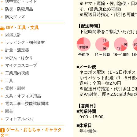
懐中電灯・ライト
※ヤマト運輸・佐川急便・日
す。(営業所止め可能)
防災・防犯用品
※配送日時指定・代引き可能
防災グッズ
【配送時間】
DIY・工具・文具
下記時間帯をご指定いただけ
温湿度計
ラッピング・梱包資材
計量・測定器
天びん・はかり
マイクロスコープ
■メール便
ネコポス配送（1～2日後ポ
工業用内視鏡
ゆうパケット配送（1～5日後
工具
送料：全国一律270円
電材・部材
※配送日時指定・代引きはご
※A4封筒、厚さ2.5cm以内
文具・オフィス用品
電気工事士技能試験関連
【営業日】
園芸
■営業時間
9:00～18:00
フォトアルバム
■休業日
ゲーム・おもちゃ・キャラク
年中無休
ター