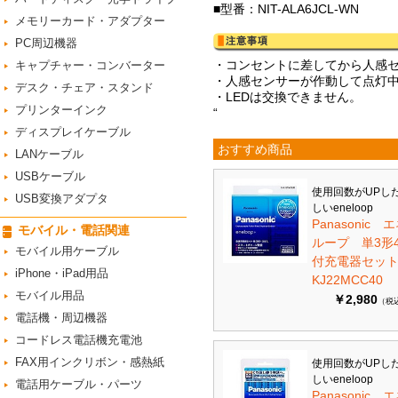
■型番：NIT-ALA6JCL-WN
メモリーカード・アダプター
PC周辺機器
・コンセントに差してから人感
キャプチャー・コンバーター
・人感センサーが作動して点灯
デスク・チェア・スタンド
・LEDは交換できません。
プリンターインク
“
ディスプレイケーブル
おすすめ商品
LANケーブル
USBケーブル
使用回数がUPし
USB変換アダプタ
しいeneloop
Panasonic 
モバイル・電話関連
ループ 単3形
モバイル用ケーブル
付充電器セット 
iPhone・iPad用品
KJ22MCC40
モバイル用品
￥2,980
（税
電話機・周辺機器
コードレス電話機充電池
FAX用インクリボン・感熱紙
使用回数がUPし
しいeneloop
電話用ケーブル・パーツ
Panasonic 