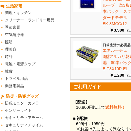
ループ 単3形1
生活家電
本パック ス
調理・キッチン
ダードモデ
クリーナー・ランドリー用品
BK-3MCC/12
季節家電
￥3,980
（税
空気清浄器
照明
日常生活の必需品
理美容
エネルーチェ
3型アルカリ乾
時計
池 60本パ
電池・電源タップ
B-T3X10P-EL
雑貨
￥1,280
（税
トラベル用品
業務用製品
ご利用ガイド
防災・防犯グッズ
【配送】
防犯モニタ・カメラ
10,800円以上で
送料無料！
センサーライト
セキュリティアラーム
■宅配便
699円～1950円
セキュリティチャイム
※お届け先によって異なりま