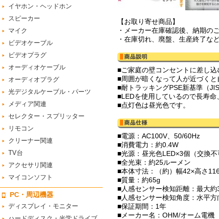
イヤホン・ヘッドホン
スピーカー
【お取り寄せ商品】
・メーカー在庫確認後、納期の
マイク
・在庫切れ、廃盤、生産終了な
ビデオケーブル
ビデオプラグ
オーディオケーブル
■ご家庭の壁コンセントに差し込
■周囲が暗くなって人が近づくと
オーディオプラグ
■耐トラッキングPSE新基準（JIS
光デジタルケーブル・パーツ
■LEDを使用しているので長寿
メディア関連
■点灯色は昼光色です。
セレクター・スプリッター
リモコン
■電源：AC100V、50/60Hz
クリーナー関連
■消費電力：約0.4W
TV台
■光源：昼光色LED×3個（交換
■全光束：約25ルーメン
アクセサリ関連
■本体寸法：（約）幅42×高さ11
マイコンソフト
■質量：約65g
■人感センサー検知距離：最大約
PC・周辺機器
■人感センサー検知角度：水平方
ディスプレイ・モニター
■保証期間：1年
■メーカー名：OHM/オーム電機
ハードディスク・光学ドライブ