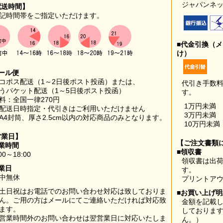
ジャパンネッ
配送時間】
記時間帯をご指定いただけます。
■代金引換（
け）
ール便
コポス配送（1～2日後ポスト投函）または、
代引き手数
うパケット配送（1～5日後ポスト投函）
す。
料：全国一律270円
1万円未満
配送日時指定・代引きはご利用いただけません
3万円未満
A4封筒、厚さ2.5cm以内の対応商品のみとなります。
10万円未満
営業日】
【ご注文書類
業時間
■領収書
00～18:00
領収書は出荷
業日
す。
中無休
プリントア
土日祝はお電話でのお問い合わせ対応は致しておりま
■お買い上げ
ん。ご用の方はメールにてご連絡いただければ対応致
金額を記載
ます。
しておりま
営業時間外のお問い合わせは翌営業日に対応いたしま
ん。）