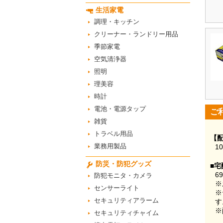
生活家電
調理・キッチン
クリーナー・ランドリー用品
季節家電
空気清浄器
照明
理美容
時計
電池・電源タップ
ご
雑貨
トラベル用品
【
業務用製品
1
防災・防犯グッズ
■宅
6
防犯モニタ・カメラ
※
センサーライト
※
セキュリティアラーム
す
※
セキュリティチャイム