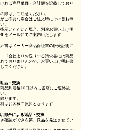
なければ商品単価・合計額を記載しており
用の際は、ご注意ください。
梱がご不要な場合はご注文時にその旨お申
さい。
ご指示いただいた場合、別途お買い上げ明
RLをメールにてご案内いたします。
明細書はメーカー商品保証書の販売証明に
カード会社よりお送りする請求書には商品
されておりませんので、お買い上げ明細書
管してください。
】
の返品・交換
商品到着後10日以内に当店にご連絡後、
さい。
に限ります。
数料はお客様ご負担となります。
当店都合による返品・交換
だき確認ができ次第、良品を発送させてい
。