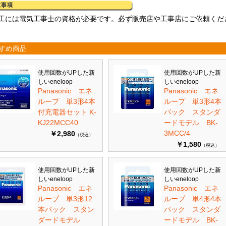
施工には電気工事士の資格が必要です。必ず販売店や工事店にご依頼くだ
すめ商品
使用回数がUPした新
使用回数がUPした新
しいeneloop
しいeneloop
Panasonic エネ
Panasonic エネ
ループ 単3形4本
ループ 単3形4本
付充電器セット K-
パック スタンダ
KJ22MCC40
ードモデル BK-
3MCC/4
￥2,980
（税込）
￥1,580
（税込）
使用回数がUPした新
使用回数がUPした新
しいeneloop
しいeneloop
Panasonic エネ
Panasonic エネ
ループ 単3形12
ループ 単4形4本
本パック スタン
パック スタンダ
ダードモデル
ードモデル BK-