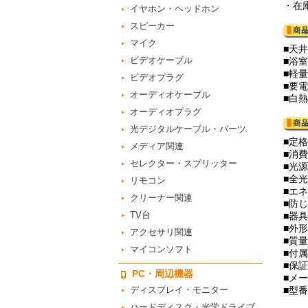
・在
イヤホン・ヘッドホン
スピーカー
マイク
■天
ビデオケーブル
■浴
■軽
ビデオプラグ
■要
オーディオケーブル
■白
オーディオプラグ
光デジタルケーブル・パーツ
■定格
メディア関連
■消費
セレクター・スプリッター
■光
■全光
リモコン
■エネ
クリーナー関連
■防じ
TV台
■器具
■外形
アクセサリ関連
■質量
マイコンソフト
■付
■保
PC・周辺機器
■メ
ディスプレイ・モニター
■型番
ハードディスク・光学ドライブ