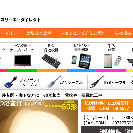
ログイン
新規会員登録
ショッピング方法と流れ
会社概要
・外玄関・廊下などに 60形相当 電球色 要電気工事
【送料無料】LED浴室灯 8
一体型 OHM 06-3907
【商品コード】：LT-F369K
【JAN/ISBN】：497127563