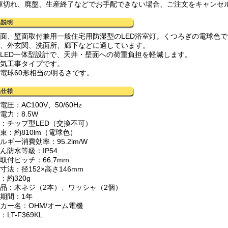
庫切れ、廃盤、生産終了などでお手配できない場合、ご注文をキャンセ
井面、壁面取付兼用一般住宅用防湿型のLED浴室灯。くつろぎの電球色
室、外玄関、洗面所、廊下などに適しています。
量LED一体型設計で、天井・壁面への荷重負担を軽減します。
電気工事タイプです。
熱電球60形相当の明るさです。
電圧：AC100V、50/60Hz
電力：8.5W
源：チップ型LED（交換不可）
束：約810lm（電球色）
ルギー消費効率：95.2lm/W
ん防水等級：IP54
取付ピッチ：66.7mm
寸法：径152×高さ146mm
：約320g
属品：木ネジ（2本）、ワッシャ（2個）
証期間：1年
ーカー名：OHM/オーム電機
：LT-F369KL