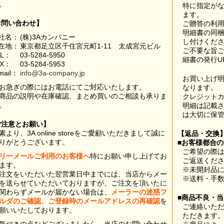
。
特に指定が
ます。
お問い合わせ】
ご贈答の利
明細書の同
社名：
(株)3Aカンパニー
し付けくだ
在地：
東京都足立区千住宮元町1-11 太成宮元ビル
ご不要な旨
EL：
03-5284-5950
細書の発行U
AX：
03-5284-5953
mail：
info@3a-company.jp
お買い上げ
お急ぎの際にはお電話にてご対応いたします。
なります。
商品の説明や在庫確認、まとめ買いのご相談も承りま
クレジット
。
明細は記載
は大切に保
ご注意とお願い】
素より、3A online storeをご愛顧いただきまして誠に
【返品・交換
りがとうございます。
■お客様都合
ご希望の際は
リーメールご利用のお客様へ
特にお願い申し上げてお
ご返送くだ
ます。
※未開封品
注文をいただいた翌営業日中までには、当店からメー
※送料・手
を送らせていただいておりますが、ご注文を頂いたに
関わらずメールが届かない場合は、
メーラーの迷惑フ
■商品不良・
ルダのご確認、ご登録時のメールアドレスの再確認
を
ご連絡いた
願いいたしております。
ただきます