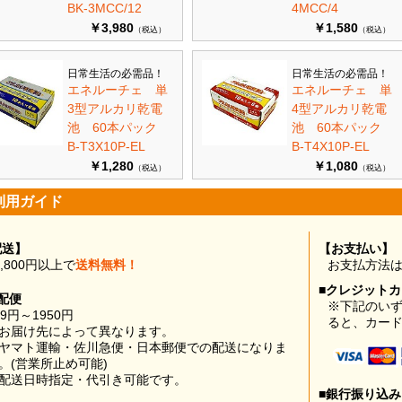
BK-3MCC/12
4MCC/4
￥3,980
￥1,580
（税込）
（税込）
日常生活の必需品！
日常生活の必需品！
エネルーチェ 単
エネルーチェ 単
3型アルカリ乾電
4型アルカリ乾電
池 60本パック
池 60本パック
B-T3X10P-EL
B-T4X10P-EL
￥1,280
￥1,080
（税込）
（税込）
利用ガイド
配送】
【お支払い】
0,800円以上で
送料無料！
お支払方法
■クレジット
配便
※下記のい
99円～1950円
ると、カー
お届け先によって異なります。
ヤマト運輸・佐川急便・日本郵便での配送になりま
。(営業所止め可能)
配送日時指定・代引き可能です。
■銀行振り込