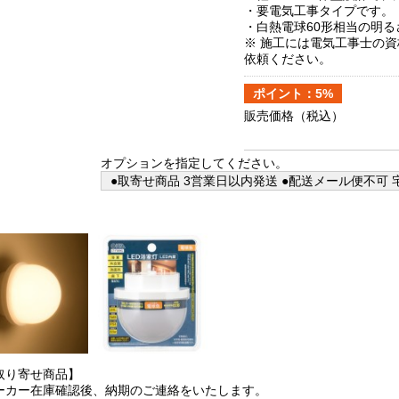
・要電気工事タイプです。
・白熱電球60形相当の明る
※ 施工には電気工事士の
依頼ください。
ポイント：5%
販売価格
（税込）
オプションを指定してください。
●取寄せ商品 3営業日以内発送 ●配送メール便不可 宅
取り寄せ商品】
ーカー在庫確認後、納期のご連絡をいたします。