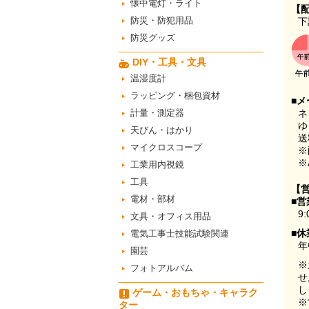
懐中電灯・ライト
【
防災・防犯用品
下
防災グッズ
DIY・工具・文具
温湿度計
ラッピング・梱包資材
■メ
計量・測定器
ネ
ゆ
天びん・はかり
送
マイクロスコープ
※
※
工業用内視鏡
工具
【
電材・部材
■営
9:
文具・オフィス用品
■休
電気工事士技能試験関連
年
園芸
※
フォトアルバム
せ
し
ゲーム・おもちゃ・キャラク
※
ター