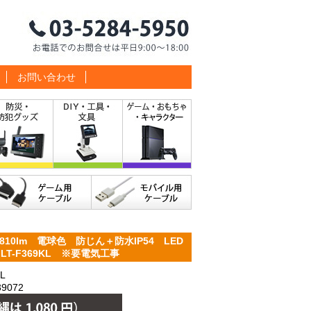
お問い合わせ
10lm 電球色 防じん＋防水IP54 LED
 LT-F369KL ※要電気工事
L
9072