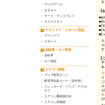
す
テレビゲーム
おもちゃ
【
ケース・ディスプレイ
■会
■所
キャラクター
■T
アウトドア・スポーツ用品
■F
■E-
アウトドア
※
スポーツ
※
す
自転車・カー用品
自転車
【
カー用品
平
あ
エアコン部材
フ
フレア配管セット
り
配管用化粧カバー（室内用）
ご
ル
ドレンホース・パイプ・アクセ
も
サリ
ォ
エアコン機器据付台
お
エアコン用電材