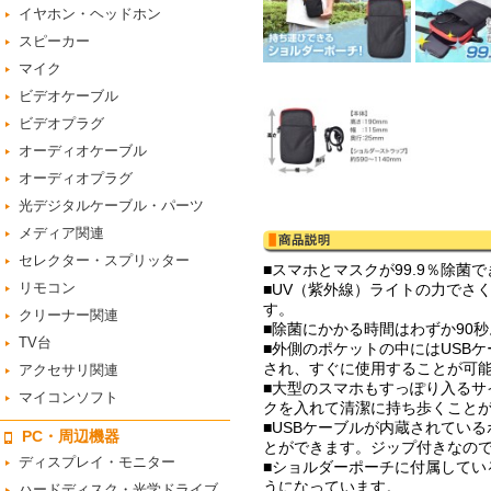
イヤホン・ヘッドホン
スピーカー
マイク
ビデオケーブル
ビデオプラグ
オーディオケーブル
オーディオプラグ
光デジタルケーブル・パーツ
メディア関連
セレクター・スプリッター
■スマホとマスクが99.9％除菌
リモコン
■UV（紫外線）ライトの力でさ
す。
クリーナー関連
■除菌にかかる時間はわずか90秒
TV台
■外側のポケットの中にはUSB
され、すぐに使用することが可
アクセサリ関連
■大型のスマホもすっぽり入る
マイコンソフト
クを入れて清潔に持ち歩くこと
■USBケーブルが内蔵されてい
PC・周辺機器
とができます。ジップ付きなの
ディスプレイ・モニター
■ショルダーポーチに付属してい
うになっています。
ハードディスク・光学ドライブ