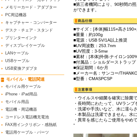
■第三者機関により、90秒間の
メモリーカード・アダプター
ができます。
PC周辺機器
キャプチャー・コンバーター
■サイズ：[本体]幅115×高さ190
デスク・チェア・スタンド
■重量：約100g
プリンターインク
■電源：USB 5V/1A以上推奨
ディスプレイケーブル
■UV周波数：253.7nm
■UV照度：3-5mw
LANケーブル
■素材：[本体]外側-ナイロン10
USBケーブル
■付属品：ショルダーストラップ
■保証期間：6か月
USB変換アダプタ
■メーカー名：サンコー/THANK
■型番：CMASPCSP
モバイル・電話関連
モバイル用ケーブル
iPhone・iPad用品
・ウイルスや細菌を確実に除菌
モバイル用品
・長時間にわたって、UVランプ
・洗濯や手洗いなど、水に濡ら
電話機・周辺機器
・本製品は洗濯できません。水
コードレス電話機充電池
・異常を感じたらご使用をやめ
FAX用インクリボン・感熱紙
”
電話用ケーブル・パーツ