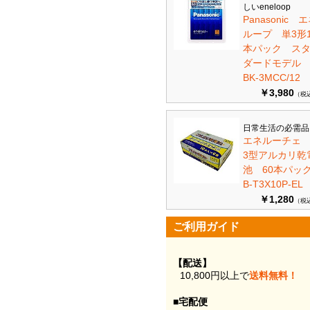
しいeneloop
Panasonic 
ループ 単3形1
本パック ス
ダードモデ
BK-3MCC/12
￥3,980
（税
日常生活の必需品
エネルーチェ
3型アルカリ乾
池 60本パ
B-T3X10P-EL
￥1,280
（税
ご利用ガイド
【配送】
10,800円以上で
送料無料！
■宅配便