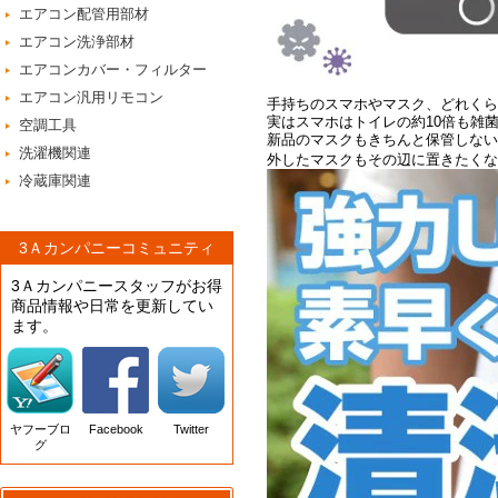
エアコン配管用部材
エアコン洗浄部材
エアコンカバー・フィルター
エアコン汎用リモコン
手持ちのスマホやマスク、どれくら
実はスマホはトイレの約10倍も雑
空調工具
新品のマスクもきちんと保管しない
洗濯機関連
外したマスクもその辺に置きたくな
冷蔵庫関連
3Ａカンパニーコミュニティ
3Ａカンパニースタッフがお得
商品情報や日常を更新してい
ます。
ヤフーブロ
Facebook
Twitter
グ