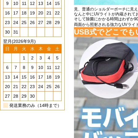
9
10
11
12
13
14
15
見、普通のショルダーポーチに見え
16
17
18
19
20
21
22
なんと中にUVライトが内蔵されて
そして除菌にかかる時間はわずか90
23
24
25
26
27
28
29
両面から照射される強力なUVライ
USB式でどこで
30
31
翌月(2026年9月)
日
月
火
水
木
金
土
1
2
3
4
5
6
7
8
9
10
11
12
13
14
15
16
17
18
19
20
21
22
23
24
25
26
27
28
29
30
発送業務のみ（14時まで）