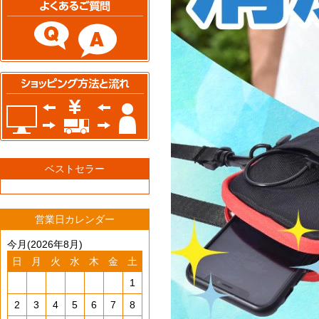
ベストセラー
営業日カレンダー
今月(2026年8月)
日
月
火
水
木
金
土
1
2
3
4
5
6
7
8