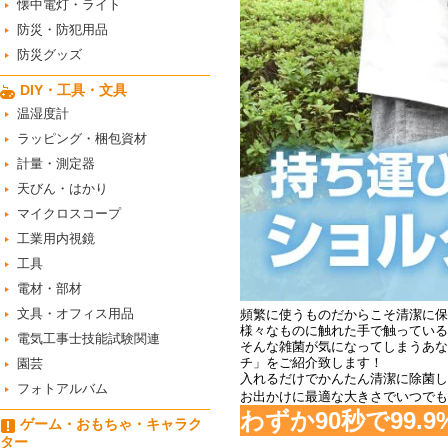
懐中電灯・ライト
防災・防犯用品
防災グッズ
DIY・工具・文具
温湿度計
ラッピング・梱包資材
計量・測定器
天びん・はかり
マイクロスコープ
工業用内視鏡
工具
電材・部材
文具・オフィス用品
頻繁に使うものだからこそ清潔に保
様々なものに触れた手で触っている
電気工事士技能試験関連
そんな雑菌が気になってしまうあな
チ」をご紹介致します！
園芸
入れるだけでかんたん清潔に除菌し
フォトアルバム
お出かけに最適な大きさでいつでも
わずか90秒で99
ゲーム・おもちゃ・キャラク
ター