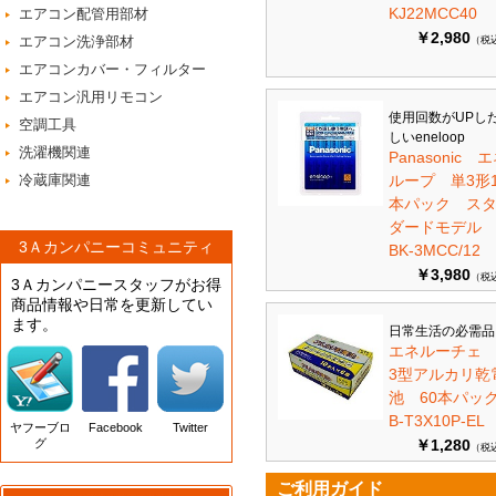
KJ22MCC40
エアコン配管用部材
￥2,980
エアコン洗浄部材
（税
エアコンカバー・フィルター
エアコン汎用リモコン
使用回数がUPし
空調工具
しいeneloop
洗濯機関連
Panasonic 
冷蔵庫関連
ループ 単3形1
本パック ス
ダードモデ
3Ａカンパニーコミュニティ
BK-3MCC/12
￥3,980
（税
3Ａカンパニースタッフがお得
商品情報や日常を更新してい
ます。
日常生活の必需品
エネルーチェ
3型アルカリ乾
池 60本パ
B-T3X10P-EL
ヤフーブロ
Facebook
Twitter
グ
￥1,280
（税
ご利用ガイド