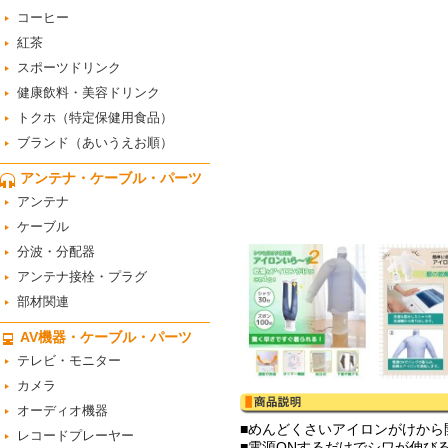
コーヒー
紅茶
スポーツドリンク
健康飲料・美容ドリンク
トクホ（特定保健用食品）
ブランド（あいうえお順）
アンテナ・ケーブル・パーツ
アンテナ
ケーブル
分波・分配器
アンテナ接栓・プラグ
部材関連
AV機器・ケーブル・パーツ
テレビ・モニター
カメラ
オーディオ機器
■めんどくさいアイロンがけから
レコードプレーヤー
■電源ONするだけでシワが伸び