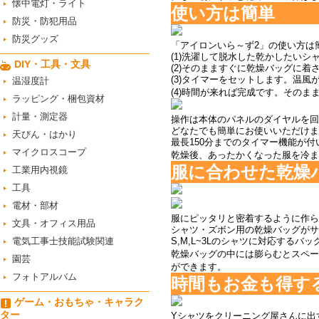
懐中電灯・ライト
使い方は簡単
防災・防犯用品
防災グッズ
「アイロンいら～ず2」の使い方は
(1)洗濯して脱水した乾かしたいシ
DIY・工具・文具
(2)そのまますぐに乾燥バッグに着
(3)タイマーをセットします。温
温湿度計
(4)時間が来れば完成です。そのま
ラッピング・梱包資材
計量・測定器
操作は本体のパネルのダイヤルを回
どなたでも簡単にお使いいただけま
天びん・はかり
最長150分までのタイマー機能が
マイクロスコープ
乾燥後、あったかくなった服を冷ま
服に合わせた乾燥
工業用内視鏡
工具
電材・部材
服にピッタリと密着するように作ら
文具・オフィス用品
シャツ・ズボン用の乾燥バッグがサ
電気工事士技能試験関連
S,M,L~3Lのシャツに対応する
乾燥バッグの中には膨らむとスペー
園芸
ができます。
フォトアルバム
時間もお金も得す
ゲーム・おもちゃ・キャラク
ター
Yシャツをクリーニング屋さんに出