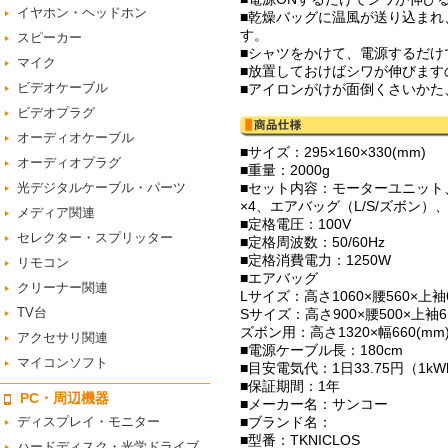
イヤホン・ヘッドホン
■乾燥バッグに温風が送り込まれ
す。
スピーカー
■シャツをかけて、電源するだけ
マイク
■放置しておけばシワが伸びます
ビデオケーブル
■アイロンがけが面倒くさいかた
ビデオプラグ
オーディオケーブル
■サイズ：295×160×330(mm)
オーディオプラグ
■重量：2000g
光デジタルケーブル・パーツ
■セット内容：モーターユニット
×4、エアバッグ（L/S/ズボン
メディア関連
■定格電圧：100V
セレクター・スプリッター
■定格周波数：50/60Hz
■定格消費電力：1250W
リモコン
■エアバッグ
クリーナー関連
Lサイズ：高さ1060×腰560×上袖6
TV台
Sサイズ：高さ900×腰500×上袖61
ズボン用：高さ1320×幅660(mm
アクセサリ関連
■電源ケーブル長：180cm
マイコンソフト
■目安電気代：1日33.75円（1
■保証期間：1年
PC・周辺機器
■メーカー名：サンコー
ディスプレイ・モニター
■ブランド名：
■型番：TKNICLOS
ハードディスク・光学ドライブ