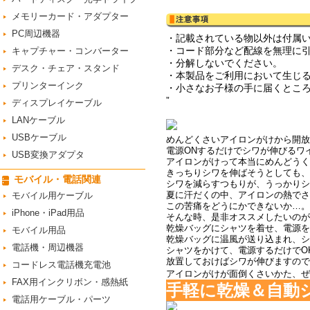
メモリーカード・アダプター
PC周辺機器
・記載されている物以外は付属
・コード部分など配線を無理に
キャプチャー・コンバーター
・分解しないでください。
デスク・チェア・スタンド
・本製品をご利用において生じ
プリンターインク
・小さなお子様の手に届くとこ
”
ディスプレイケーブル
LANケーブル
USBケーブル
めんどくさいアイロンがけから開放
電源ONするだけでシワが伸びるワ
USB変換アダプタ
アイロンがけって本当にめんどうく
きっちりシワを伸ばそうとしても、
モバイル・電話関連
シワを減らすつもりが、うっかりシ
夏に汗だくの中、アイロンの熱でさ
モバイル用ケーブル
この苦痛をどうにかできないか…。
iPhone・iPad用品
そんな時、是非オススメしたいのが
乾燥バッグにシャツを着せ、電源を
モバイル用品
乾燥バッグに温風が送り込まれ、シ
電話機・周辺機器
シャツをかけて、電源するだけでO
放置しておけばシワが伸びますので
コードレス電話機充電池
アイロンがけが面倒くさいかた、ぜ
FAX用インクリボン・感熱紙
手軽に乾燥＆自動
電話用ケーブル・パーツ