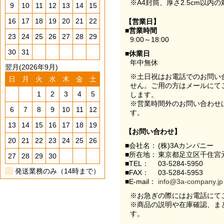
※A4封筒、厚さ2.5cm以内
9
10
11
12
13
14
15
16
17
18
19
20
21
22
【営業日】
■営業時間
23
24
25
26
27
28
29
9:00～18:00
30
31
■休業日
年中無休
翌月(2026年9月)
※土日祝はお電話でのお問い
日
月
火
水
木
金
土
せん。ご用の方はメールにて
1
2
3
4
5
します。
※営業時間外のお問い合わせ
6
7
8
9
10
11
12
す。
13
14
15
16
17
18
19
【お問い合わせ】
20
21
22
23
24
25
26
■会社名：
(株)3Aカンパニー
■所在地：
東京都足立区千住宮元
27
28
29
30
■TEL：
03-5284-5950
発送業務のみ（14時まで）
■FAX：
03-5284-5953
■E-mail：
info@3a-company.jp
※お急ぎの際にはお電話にて
※商品の説明や在庫確認、ま
す。