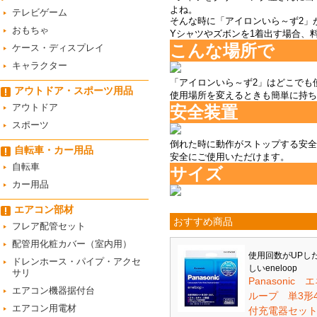
よね。
テレビゲーム
そんな時に「アイロンいら～ず2」
おもちゃ
Yシャツやズボンを1着出す場合、
こんな場所で
ケース・ディスプレイ
キャラクター
「アイロンいら～ず2」はどこでも
アウトドア・スポーツ用品
使用場所を変えるときも簡単に持ち
アウトドア
安全装置
スポーツ
倒れた時に動作がストップする安全
自転車・カー用品
安全にご使用いただけます。
自転車
サイズ
カー用品
エアコン部材
おすすめ商品
フレア配管セット
配管用化粧カバー（室内用）
使用回数がUPし
ドレンホース・パイプ・アクセ
しいeneloop
サリ
Panasonic 
エアコン機器据付台
ループ 単3形
エアコン用電材
付充電器セット 