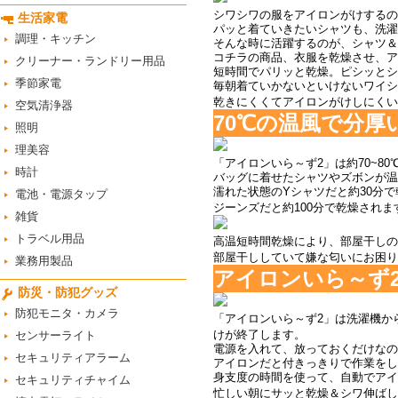
シワシワの服をアイロンがけするの
生活家電
パッと着ていきたいシャツも、洗濯
調理・キッチン
そんな時に活躍するのが、シャツ＆
コチラの商品、衣服を乾燥させ、ア
クリーナー・ランドリー用品
短時間でパリッと乾燥。ピシッとシ
季節家電
毎朝着ていかないといけないワイシ
乾きにくくてアイロンがけしにくい
空気清浄器
70℃の温風で分
照明
理美容
「アイロンいら～ず2」は約70~8
時計
バッグに着せたシャツやズボンが温
濡れた状態のYシャツだと約30分で
電池・電源タップ
ジーンズだと約100分で乾燥されま
雑貨
トラベル用品
高温短時間乾燥により、部屋干しの
部屋干ししていて嫌な匂いにお困り
業務用製品
アイロンいら～ず
防災・防犯グッズ
防犯モニタ・カメラ
「アイロンいら～ず2」は洗濯機か
けが終了します。
センサーライト
電源を入れて、放っておくだけなの
セキュリティアラーム
アイロンだと付きっきりで作業をし
身支度の時間を使って、自動でアイ
セキュリティチャイム
忙しい朝にサッと乾燥＆シワ伸ばし