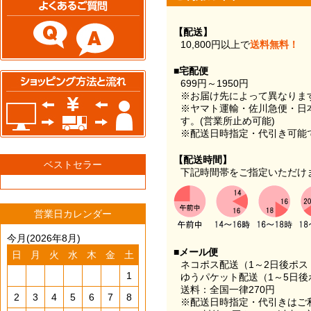
【配送】
10,800円以上で
送料無料！
■宅配便
699円～1950円
※お届け先によって異なりま
※ヤマト運輸・佐川急便・日
す。(営業所止め可能)
※配送日時指定・代引き可能
【配送時間】
ベストセラー
下記時間帯をご指定いただけ
営業日カレンダー
今月(2026年8月)
■メール便
日
月
火
水
木
金
土
ネコポス配送（1～2日後ポ
1
ゆうパケット配送（1～5日後
送料：全国一律270円
2
3
4
5
6
7
8
※配送日時指定・代引きはご