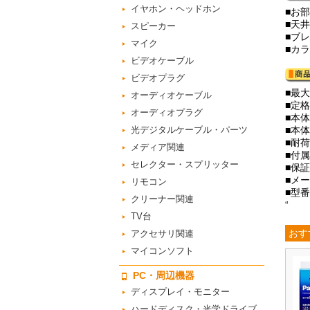
イヤホン・ヘッドホン
■お
■天
スピーカー
■ブ
マイク
■カ
ビデオケーブル
ビデオプラグ
■最
オーディオケーブル
■定格
オーディオプラグ
■本体
光デジタルケーブル・パーツ
■本体
■耐荷
メディア関連
■付
セレクター・スプリッター
■保
■メー
リモコン
■型番
クリーナー関連
“
TV台
おす
アクセサリ関連
マイコンソフト
PC・周辺機器
ディスプレイ・モニター
ハードディスク・光学ドライブ