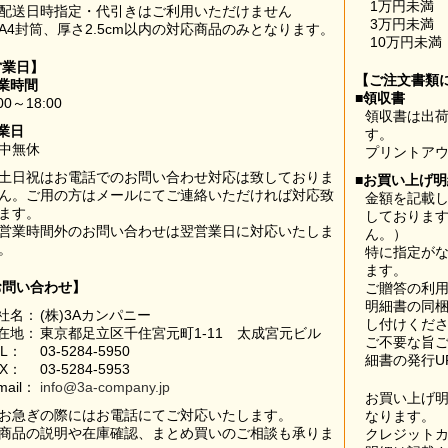
1万円未満
配送日時指定・代引きはご利用いただけません
3万円未満
A4封筒、厚さ2.5cm以内の対応商品のみとなります。
10万円未満
営業日】
【ご注文書類
業時間
■領収書
00～18:00
領収書は出荷
業日
す。
中無休
プリントア
土日祝はお電話でのお問い合わせ対応は致しておりま
■お買い上げ
ん。ご用の方はメールにてご連絡いただければ対応致
金額を記載
ます。
しておりま
営業時間外のお問い合わせは翌営業日に対応いたしま
ん。）
。
特に指定が
ます。
お問い合わせ】
ご贈答の利
明細書の同
社名：
(株)3Aカンパニー
し付けくだ
在地：
東京都足立区千住宮元町1-11 太成宮元ビル
ご不要な旨
EL：
03-5284-5950
細書の発行U
AX：
03-5284-5953
mail：
info@3a-company.jp
お買い上げ
お急ぎの際にはお電話にてご対応いたします。
なります。
商品の説明や在庫確認、まとめ買いのご相談も承りま
クレジット