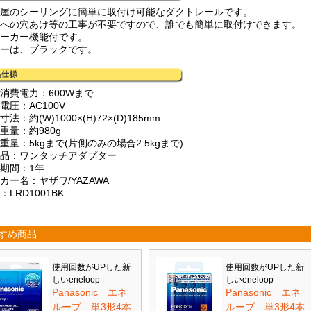
部屋のシーリングに簡単に取付け可能なダクトレールです。
井への穴あけ等の工事が不要ですので、誰でも簡単に取付けできます。
レーカー機能付です。
ラーは、ブラックです。
大消費電力：600Wまで
電圧：AC100V
寸法：約(W)1000×(H)72×(D)185mm
重量：約980g
重量：5kgまで(片側のみの場合2.5kgまで)
属品：ワンタッチアダプター
証期間：1年
カー名：ヤザワ/YAZAWA
：LRD1001BK
すめ商品
使用回数がUPした新
使用回数がUPした新
しいeneloop
しいeneloop
Panasonic エネ
Panasonic エネ
ループ 単3形4本
ループ 単3形4本