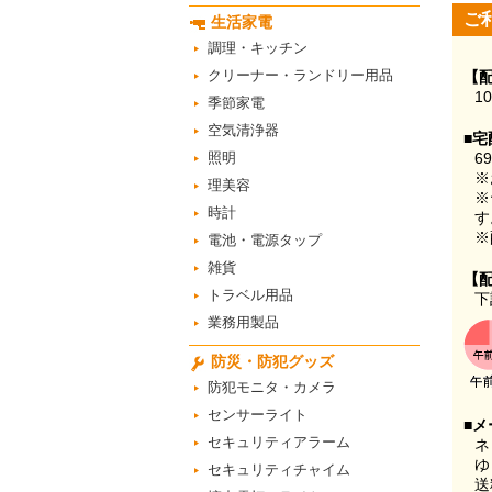
ご
生活家電
調理・キッチン
クリーナー・ランドリー用品
【
1
季節家電
空気清浄器
■宅
照明
6
※
理美容
※
時計
す
※
電池・電源タップ
雑貨
【
トラベル用品
下
業務用製品
防災・防犯グッズ
防犯モニタ・カメラ
センサーライト
■メ
セキュリティアラーム
ネ
ゆ
セキュリティチャイム
送