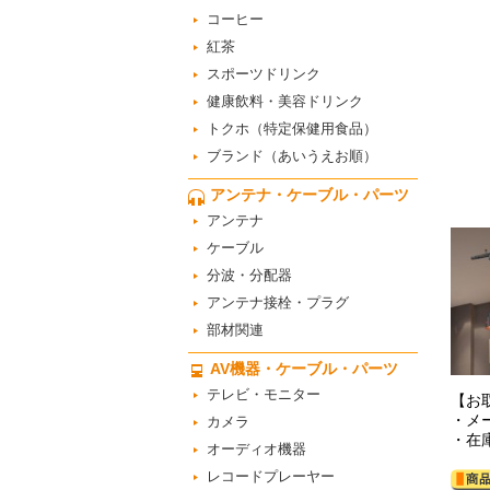
コーヒー
紅茶
スポーツドリンク
健康飲料・美容ドリンク
トクホ（特定保健用食品）
ブランド（あいうえお順）
アンテナ・ケーブル・パーツ
アンテナ
ケーブル
分波・分配器
アンテナ接栓・プラグ
部材関連
AV機器・ケーブル・パーツ
テレビ・モニター
【お
・メ
カメラ
・在
オーディオ機器
レコードプレーヤー