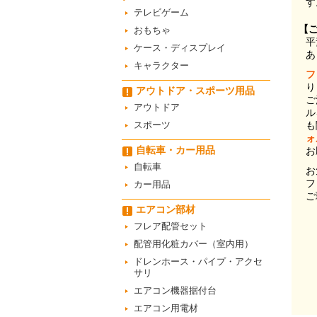
す
テレビゲーム
【
おもちゃ
平
ケース・ディスプレイ
あ
キャラクター
フ
り
アウトドア・スポーツ用品
ご
アウトドア
ル
スポーツ
も
ォ
自転車・カー用品
お
自転車
お
フ
カー用品
ご
エアコン部材
フレア配管セット
配管用化粧カバー（室内用）
ドレンホース・パイプ・アクセ
サリ
エアコン機器据付台
エアコン用電材