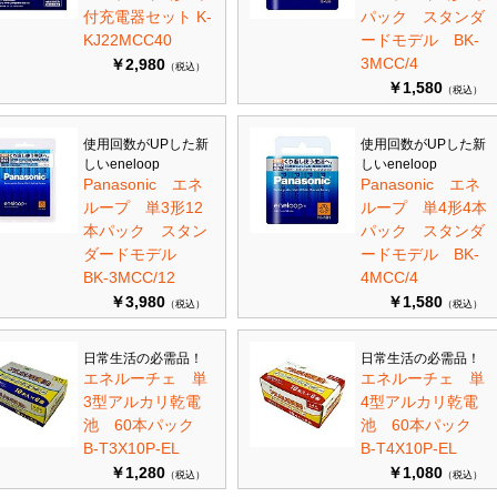
付充電器セット K-
パック スタンダ
KJ22MCC40
ードモデル BK-
3MCC/4
￥2,980
（税込）
￥1,580
（税込）
使用回数がUPした新
使用回数がUPした新
しいeneloop
しいeneloop
Panasonic エネ
Panasonic エネ
ループ 単3形12
ループ 単4形4本
本パック スタン
パック スタンダ
ダードモデル
ードモデル BK-
BK-3MCC/12
4MCC/4
￥3,980
￥1,580
（税込）
（税込）
日常生活の必需品！
日常生活の必需品！
エネルーチェ 単
エネルーチェ 単
3型アルカリ乾電
4型アルカリ乾電
池 60本パック
池 60本パック
B-T3X10P-EL
B-T4X10P-EL
￥1,280
￥1,080
（税込）
（税込）