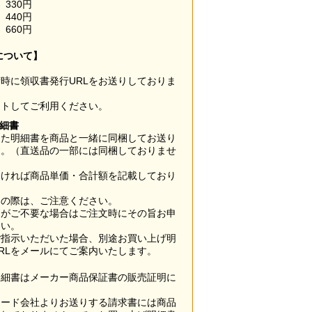
330円
440円
660円
について】
時に領収書発行URLをお送りしておりま
ウトしてご利用ください。
明細書
した明細書を商品と一緒に同梱してお送り
す。（直送品の一部には同梱しておりませ
なければ商品単価・合計額を記載しており
用の際は、ご注意ください。
梱がご不要な場合はご注文時にその旨お申
さい。
ご指示いただいた場合、別途お買い上げ明
RLをメールにてご案内いたします。
明細書はメーカー商品保証書の販売証明に
カード会社よりお送りする請求書には商品