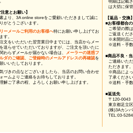
。
明細は記載
は大切に保
ご注意とお願い】
素より、3A online storeをご愛顧いただきまして誠に
【返品・交換
りがとうございます。
■お客様都合
ご希望の際は
リーメールご利用のお客様へ
特にお願い申し上げてお
ご返送くだ
ます。
※未開封品
注文をいただいた翌営業日中までには、当店からメー
※送料・手
を送らせていただいておりますが、ご注文を頂いたに
関わらずメールが届かない場合は、
メーラーの迷惑フ
■商品不良・
ルダのご確認、ご登録時のメールアドレスの再確認
を
ご連絡いた
願いいたしております。
ただきます
気づきの点などございましたら、当店のお問い合わせ
※商品によ
ォームよりご連絡をお待ちしております。
了承くださ
理解ご了承の程、よろしくお願い申し上げます。
※送料・手
■返送先
〒120-0043
東京都足立区
(株)3Aカン
TEL:03-5284