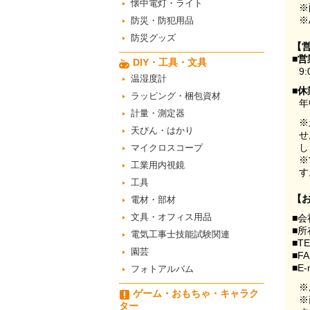
懐中電灯・ライト
※
※
防災・防犯用品
防災グッズ
【
■営
DIY・工具・文具
9:
温湿度計
■休
ラッピング・梱包資材
年
計量・測定器
※
天びん・はかり
せ
し
マイクロスコープ
※
工業用内視鏡
す
工具
【
電材・部材
文具・オフィス用品
■会
■所
電気工事士技能試験関連
■T
園芸
■F
■E-
フォトアルバム
※
ゲーム・おもちゃ・キャラク
※
ター