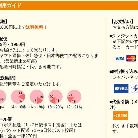
利用ガイド
配送】
【お支払い】
0,800円以上で
送料無料！
お支払方法
■クレジット
配便
※下記のい
99円～1950円
ると、カー
お届け先によって異なります。
ヤマト運輸・佐川急便・日本郵便での配送になりま
。(営業所止め可能)
配送日時指定・代引き可能です。
■銀行振り込
ジャパンネッ
配送時間】
記時間帯をご指定いただけます。
■代金引換（
け）
ール便
コポス配送（1～2日後ポスト投函）または、
代引き手数
うパケット配送（1～5日後ポスト投函）
す。
料：全国一律270円