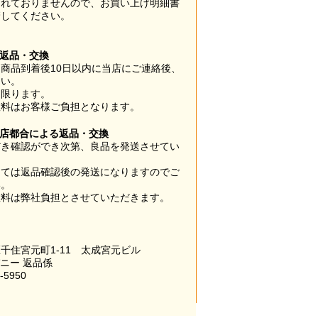
されておりませんので、お買い上げ明細書
管してください。
】
の返品・交換
商品到着後10日以内に当店にご連絡後、
さい。
に限ります。
数料はお客様ご負担となります。
当店都合による返品・交換
だき確認ができ次第、良品を発送させてい
。
っては返品確認後の発送になりますのでご
い。
数料は弊社負担とさせていただきます。
千住宮元町1-11 太成宮元ビル
パニー 返品係
-5950