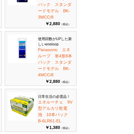
パック スタンダ
ードモデル BK-
3MCC/8
￥2,880
（税込）
使用回数がUPした新
しいeneloop
Panasonic エネ
ループ 単4形8本
パック スタンダ
ードモデル BK-
4MCC/8
￥2,880
（税込）
日常生活の必需品！
エネルーチェ 9V
型アルカリ乾電
池 10本パック
B-6LR61-EL
￥1,380
（税込）